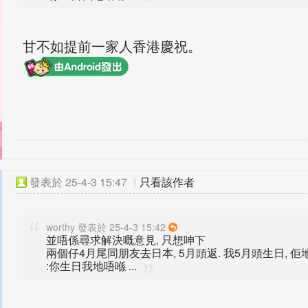
甘不如提前一家人香港慶祝。
發表於
25-4-3 15:47
|
只看該作者
worthy 發表於 25-4-3 15:42
並唔係尋求解決嘅意見, 只想呻下
兩個仔4月尾同朋友去日本, 5月頭返. 我5月頭生日, 佢
:你生日我地唔喺 ...