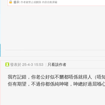
提示:
作者被禁止或刪除 內容自動屏蔽
發表於
25-4-3 15:53
|
只看該作者
我冇記錯，你老公好似不嬲都唔係就得人（唔
佢有期望，不過你都係純呻啫，呻總好過屈喺