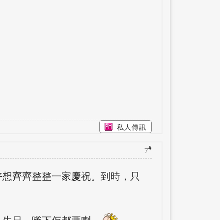
私人傳訊
#
7
好想齊齊整整一家慶祝。到時，只
己生日，嗲下佢都要喇。