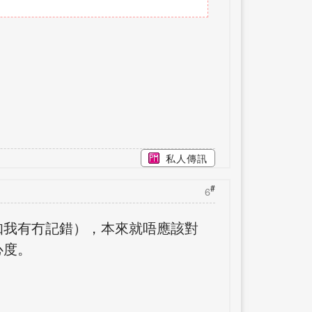
私人傳訊
#
6
知我有冇記錯），本來就唔應該對
心度。