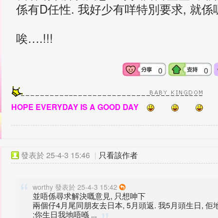
係有
D
任性
.
我好少有咩特別要求
,
就係
唉
….!!!
0
0
HOPE EVERYDAY IS A GOOD DAY
發表於
25-4-3 15:46
|
只看該作者
worthy 發表於 25-4-3 15:42
並唔係尋求解決嘅意見, 只想呻下
兩個仔4月尾同朋友去日本, 5月頭返. 我5月頭生日, 佢
:你生日我地唔喺 ...