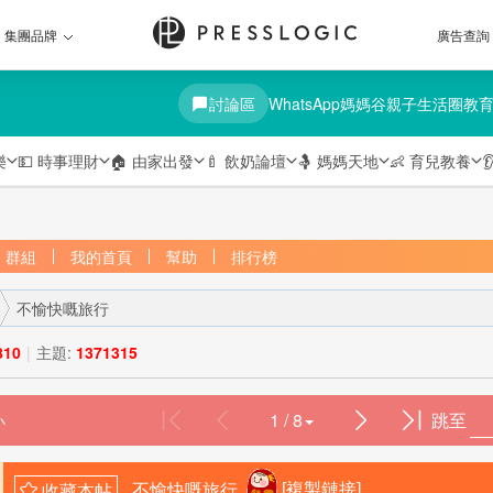
集團品牌
廣告查詢
討論區
WhatsApp媽媽谷
親子生活圈
教
樂
💵
時事理財
🏠
由家出發
🍼
飲奶論壇
🤱
媽媽天地
👶
育兒教養

群組
我的首頁
幫助
排行榜
不愉快嘅旅行
810
|
主題:
1371315
1 / 8
跳至
›
不愉快嘅旅行
[複製鏈接]