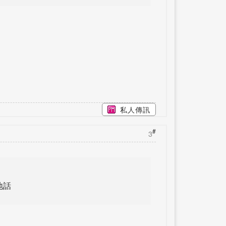
私人傳訊
#
3
地話