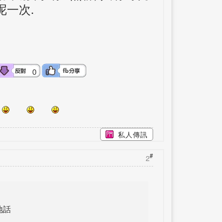
呢一次
.
0
私人傳訊
#
2
地話