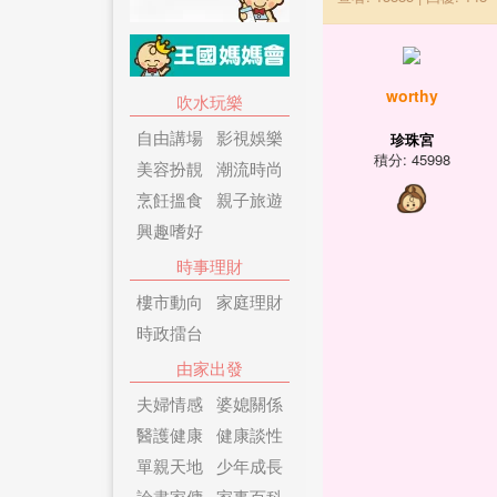
worthy
吹水玩樂
自由講場
影視娛樂
珍珠宮
積分: 45998
美容扮靚
潮流時尚
烹飪搵食
親子旅遊
興趣嗜好
時事理財
樓市動向
家庭理財
時政擂台
由家出發
夫婦情感
婆媳關係
醫護健康
健康談性
單親天地
少年成長
論盡家傭
家事百科