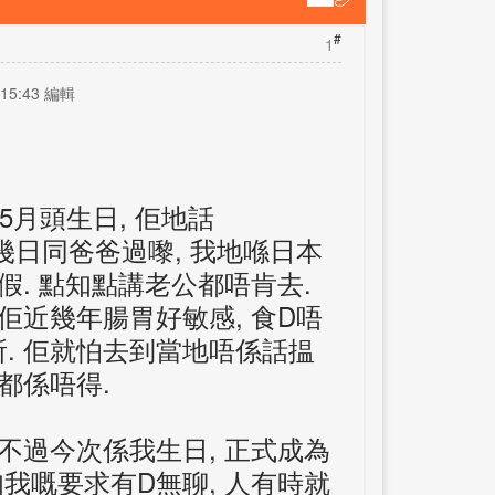
#
1
 15:43 編輯
5
月頭生日
,
佢地話
幾日同爸爸過嚟
,
我地喺日本
假
.
點知點講老公都唔肯去
.
佢近幾年腸胃好敏感
,
食
D
唔
所
.
佢就怕去到當地唔係話揾
都係唔得
.
不過今次係我生日
,
正式成為
知我嘅要求有
D
無聊
,
人有時就