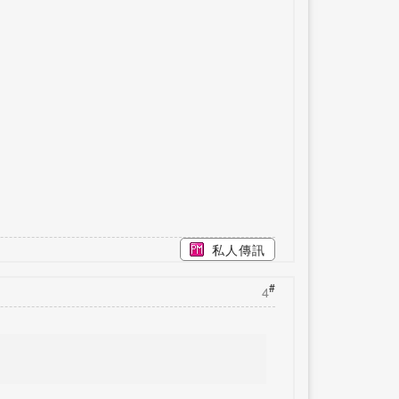
私人傳訊
#
4