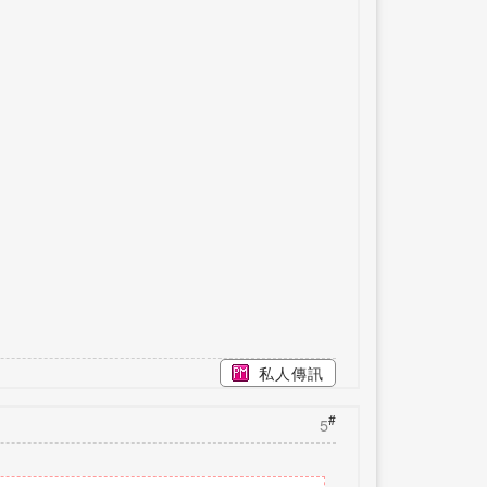
私人傳訊
#
5