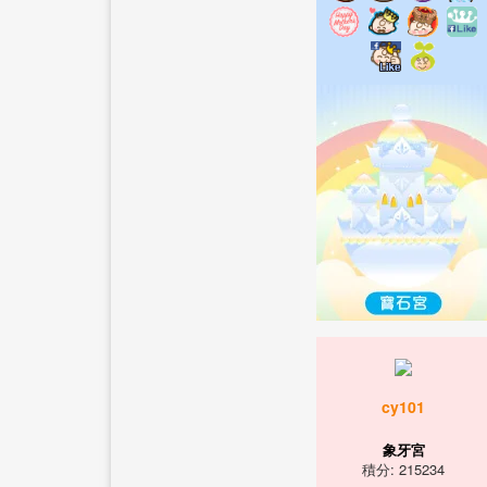
cy101
象牙宮
積分: 215234