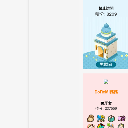
禁止訪問
積分: 8209
DoReMi媽媽
象牙宮
積分: 237559