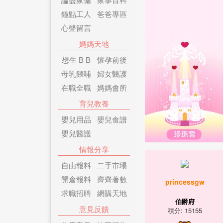
鐘點工人
爸爸專區
心聲留言
媽媽天地
想生 B B
懷孕前後
母乳餵哺
婦女醫護
在職全職
媽媽會所
育兒教養
嬰兒用品
嬰兒食譜
嬰兒醫護
情報分享
自由報料
二手市場
開倉報料
齊齊著數
princessgw
求職招聘
網購天地
伯爵府
意見反饋
積分: 15155