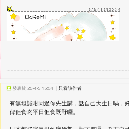
發表於
25-4-3 15:54
|
只看該作者
有無坦誠咁同過你先生講，話自己大生日喎，
俾佢食啲平日佢食既野囉。
日本都好容易揾到廁所架，勸下佢囉，為左自