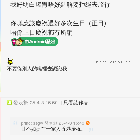
我好明白腸胃唔好點解要拒絕去旅行
你哋應該慶祝過好多次生日（正日)
唔係正日慶祝都冇所謂
不要從別人的嘴裡去認識我
發表於
25-4-3 15:50
|
只看該作者
princessgw 發表於 25-4-3 15:46
甘不如提前一家人香港慶祝。