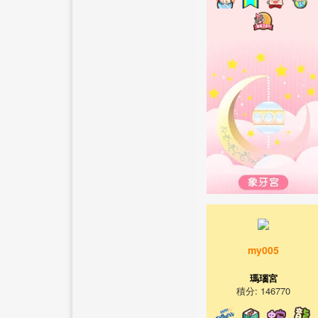
my005
瑪瑙宮
積分: 146770