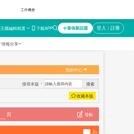
工作機會
育王國
編輯精選
下載APP
登入
註冊
發佈新話題
｜

情報分享
我的中心
搜索
搜尋本版
頁
發帖