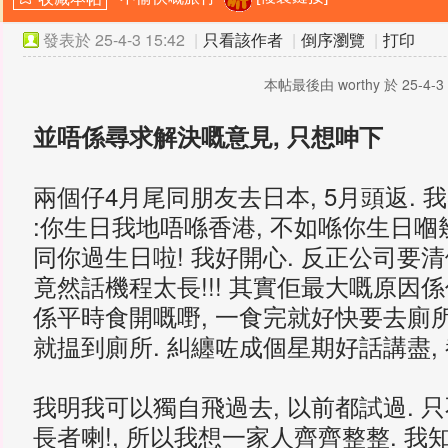
發表於
25-4-3 15:42
|
只看該作者
|
倒序瀏覽
|
打印
本帖最後由 worthy 於 25-4-3
並唔係尋求解決嘅意見
,
只想呻下
兩個仔
4
月尾同朋友去日本
, 5
月頭返
.
我
:
你生日我地唔喺香港
,
不如喺你生日嗰
同你過生日啦
!
我好開心
.
反正公司要清
竟然話機程太長
!!!
其實佢最大嘅原因係
係平時食開嘅嘢
,
一食完就好快要去廁
就揾到廁所
.
糾纏咗成個星期好話講盡
,
我明我可以獨自飛過去
,
以前都試過
.
只
長者喇
!,
所以我想一家人齊齊整整
.
我