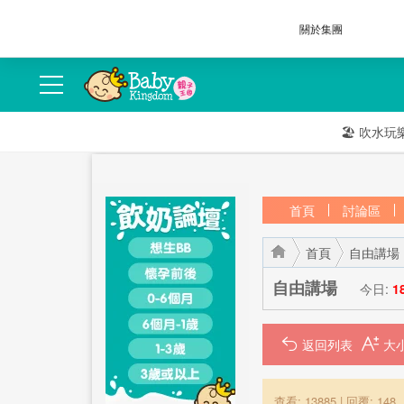
關於集團
🏖️
吹水玩
首頁
討論區
首頁
自由講場
自由講場
今日:
1
返回列表
›
›
查看: 13885
|
回覆: 148