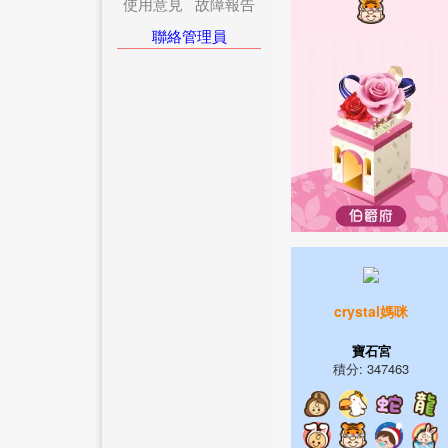
使用意見
故障報告
聯絡管理員
crystal媽咪
寶石宮
積分: 347463