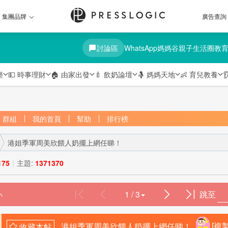
集團品牌
廣告查詢
討論區
WhatsApp媽媽谷
親子生活圈
教
樂
💵
時事理財
🏠
由家出發
🍼
飲奶論壇
🤱
媽媽天地
👶
育兒教養

群組
我的首頁
幫助
排行榜
港姐季軍周美欣餵人奶擺上網任睇！
175
|
主題:
1371370
1 / 3
跳至
›
港姐季軍周美欣餵人奶擺上網任睇！
[複