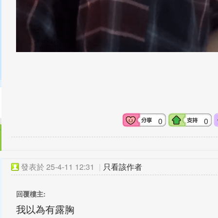
0
0
發表於
25-4-11 12:31
|
只看該作者
回覆樓主:
我以為有露胸