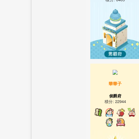
華華子
侯爵府
積分: 22944