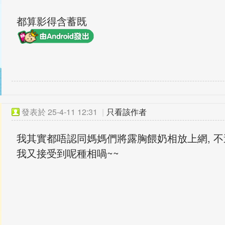
都算影得含蓄既
發表於
25-4-11 12:31
|
只看該作者
我其實都唔認同媽媽們將露胸餵奶相放上網, 
我又接受到呢種相喎~~