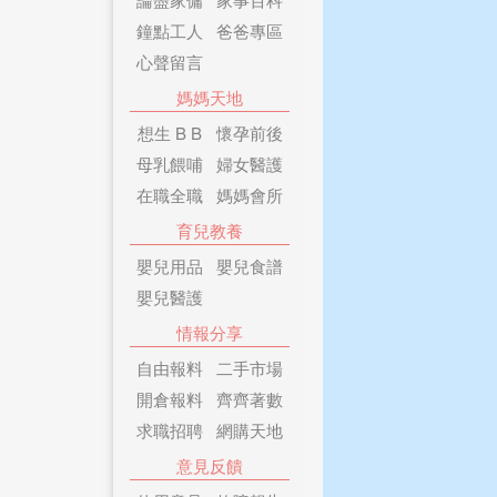
鐘點工人
爸爸專區
心聲留言
媽媽天地
想生 B B
懷孕前後
母乳餵哺
婦女醫護
在職全職
媽媽會所
育兒教養
嬰兒用品
嬰兒食譜
嬰兒醫護
情報分享
自由報料
二手市場
開倉報料
齊齊著數
求職招聘
網購天地
意見反饋