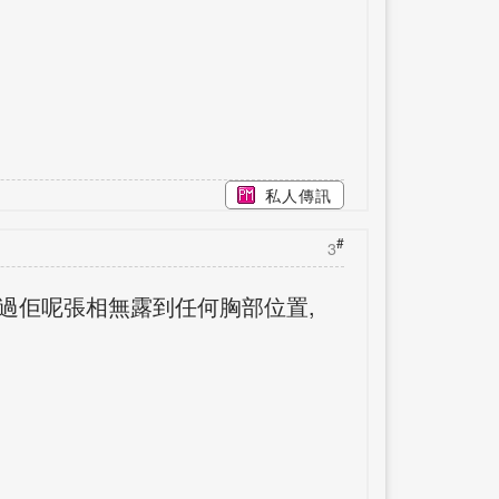
私人傳訊
#
3
不過佢呢張相無露到任何胸部位置,