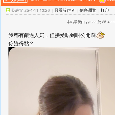
發表於
25-4-11 12:26
|
只看該作者
|
倒序瀏覽
|
打印
本帖最後由 yymaa 於 25-4-11
我都有餵過人奶，但接受唔到咁公開囉
你覺得點？