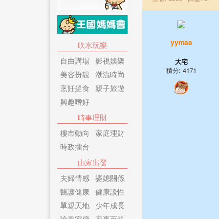
yymaa
吹水玩樂
自由講場
影視娛樂
大宅
積分: 4171
美容扮靚
潮流時尚
烹飪搵食
親子旅遊
興趣嗜好
時事理財
樓市動向
家庭理財
時政擂台
由家出發
夫婦情感
婆媳關係
醫護健康
健康談性
單親天地
少年成長
論盡家傭
家事百科