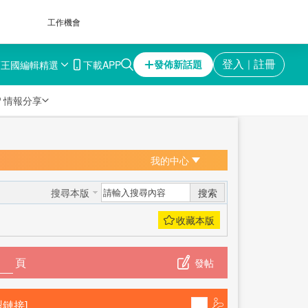
工作機會
育王國
編輯精選
下載APP
登入
註冊
發佈新話題
｜

情報分享
我的中心
搜索
搜尋本版
頁
發帖
製鏈接]