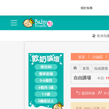
關於集團
🏖️
吹水玩
首頁
討論區
首頁
自由講場
自由講場
今日:
1
返回列表
›
›
查看: 8990
|
回覆: 57