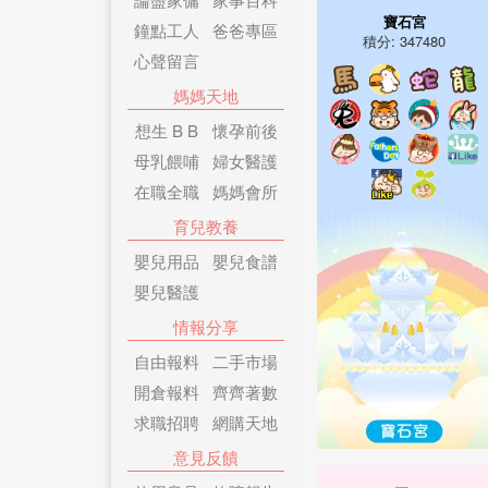
寶石宮
鐘點工人
爸爸專區
積分: 347480
心聲留言
媽媽天地
想生 B B
懷孕前後
母乳餵哺
婦女醫護
在職全職
媽媽會所
育兒教養
嬰兒用品
嬰兒食譜
嬰兒醫護
情報分享
自由報料
二手市場
開倉報料
齊齊著數
求職招聘
網購天地
意見反饋