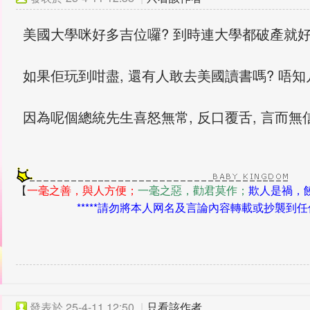
美國大學咪好多吉位囉? 到時連大學都破產就好
如果佢玩到咁盡, 還有人敢去美國讀書嗎? 唔知
因為呢個總統先生喜怒無常, 反口覆舌, 言而無
【
一毫之善，與人方便；
一毫之惡，勸君莫作；
欺人是禍，
*****請勿將本人网名及言論內容轉載或抄襲到任何平
發表於
25-4-11 12:50
|
只看該作者