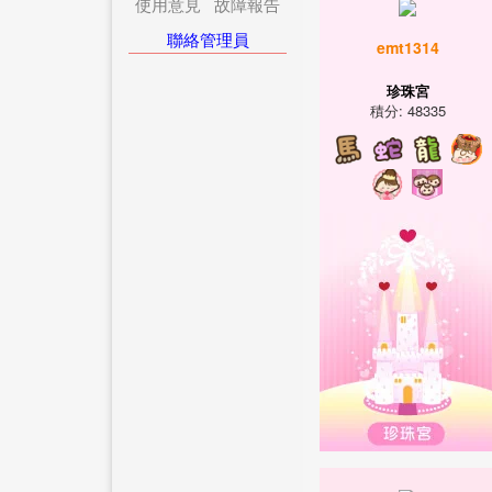
使用意見
故障報告
聯絡管理員
emt1314
珍珠宮
積分: 48335