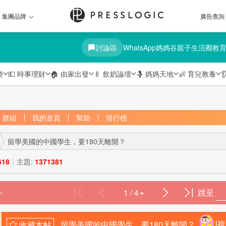
集團品牌
廣告查詢
討論區
WhatsApp媽媽谷
親子生活圈
教
樂
💵
時事理財
🏠
由家出發
🍼
飲奶論壇
🤱
媽媽天地
👶
育兒教養

群組
我的首頁
幫助
排行榜
留學美國的中國學生，要180天離開？
618
|
主題:
1371381
1 / 4
跳至
›
留學美國的中國學生，要180天離開？
[