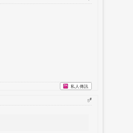
私人傳訊
#
5