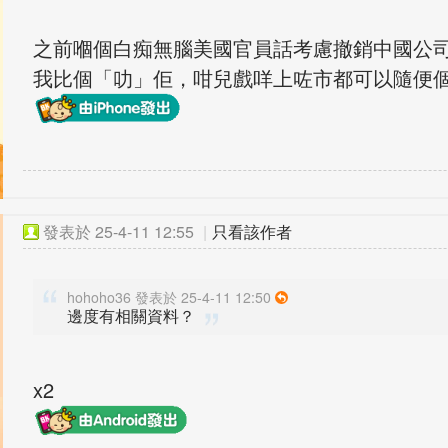
之前嗰個白痴無腦美國官員話考慮撤銷中國公
我比個「叻」佢，咁兒戲咩上咗市都可以隨便
發表於
25-4-11 12:55
|
只看該作者
hohoho36 發表於 25-4-11 12:50
邊度有相關資料？
x2