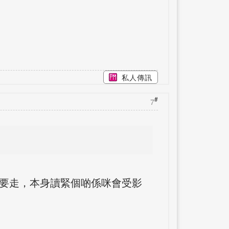
私人傳訊
#
7
內要走，本身讀緊個啲係咪會受影