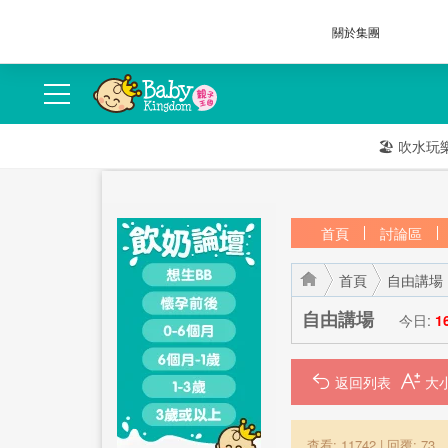
關於集團
🏖️
吹水玩
首頁
討論區
首頁
自由講場
自由講場
今日:
1
返回列表
›
›
查看: 11742
|
回覆: 73