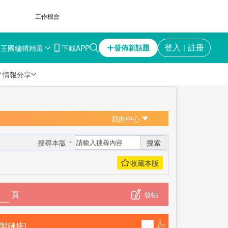
工作機會
育王國
編輯精選
下載APP
登入
註冊
發佈新話題
｜

情報分享
我的中心
搜索
搜尋本版
頁
發帖
複製鏈接]