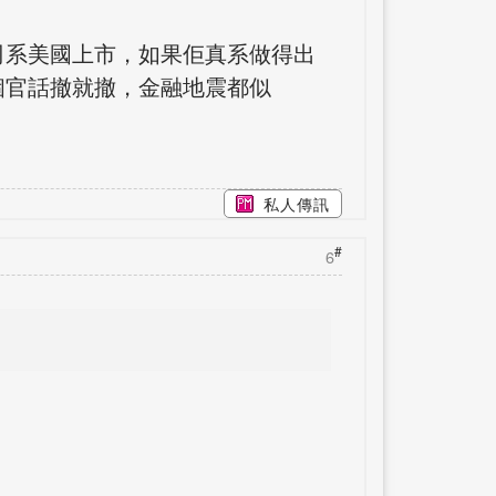
司系美國上市，如果佢真系做得出
個官話撤就撤，金融地震都似
私人傳訊
#
6