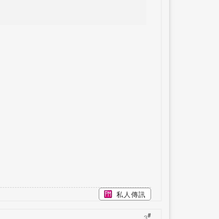
私人傳訊
#
3