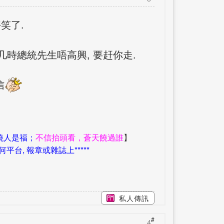
笑了.
几時總統先生唔高興, 要赶你走.
信
饒人是福；
不信抬頭看，蒼天饒過誰
】
台, 報章或雜誌上*****
私人傳訊
#
4