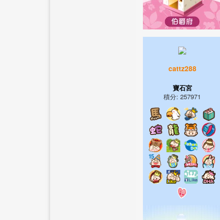
cattz288
寶石宮
積分: 257971