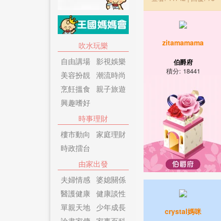
zitamamama
吹水玩樂
自由講場
影視娛樂
伯爵府
積分: 18441
美容扮靚
潮流時尚
烹飪搵食
親子旅遊
興趣嗜好
時事理財
樓市動向
家庭理財
時政擂台
由家出發
夫婦情感
婆媳關係
醫護健康
健康談性
單親天地
少年成長
crystal媽咪
論盡家傭
家事百科