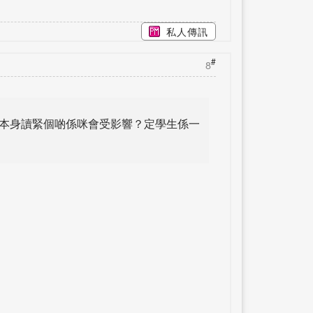
私人傳訊
#
8
，本身讀緊個啲係咪會受影響？定學生係一