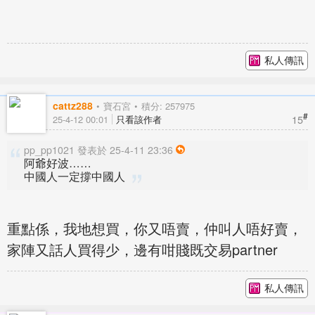
私人傳訊
cattz288
寶石宮
積分: 257975
#
15
25-4-12 00:01
只看該作者
pp_pp1021 發表於 25-4-11 23:36
阿爺好波……
中國人一定撐中國人
重點係，我地想買，你又唔賣，仲叫人唔好賣，
家陣又話人買得少，邊有咁賤既交易partner
私人傳訊