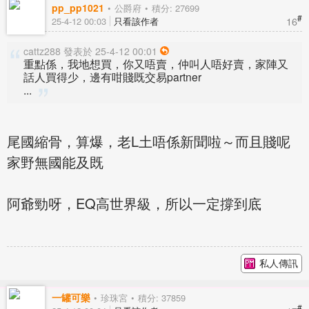
pp_pp1021
公爵府
積分: 27699
#
16
25-4-12 00:03
只看該作者
cattz288 發表於 25-4-12 00:01
重點係，我地想買，你又唔賣，仲叫人唔好賣，家陣又
話人買得少，邊有咁賤既交易partner
...
尾國縮骨，算爆，老L土唔係新聞啦～而且賤呢
家野無國能及既
阿爺勁呀，EQ高世界級，所以一定撐到底
私人傳訊
一罐可樂
珍珠宮
積分: 37859
#