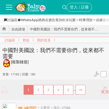
登入
註冊
｜
討論區
WhatsApp媽媽谷
廣告查詢
吹水玩樂
時事理財
由家出
自由講場
中國對美國說：我們不需要你們，從來都不需要 ...
討論區
群組
我的首頁
中國對美國說：我們不需要你們，從來都不
需要
›
›
[複製鏈接]
查看: 17163
|
回覆: 180
1
2
3
4
5
10
...
首頁
尾頁
pp_pp1021
公爵府
積分: 27699