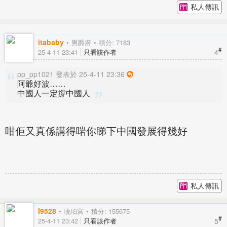
私人傳訊
itababy
男爵府
積分: 7183
#
4
25-4-11 23:41
只看該作者
pp_pp1021 發表於 25-4-11 23:36
阿爺好波……
中國人一定撐中國人
咁佢又真係講得啱你睇下中國發展得幾好
私人傳訊
I9528
琥珀宮
積分: 155675
#
5
25-4-11 23:42
只看該作者