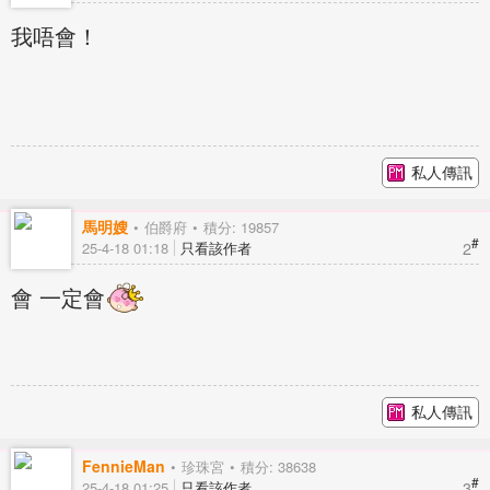
我唔會！
私人傳訊
馬明嫂
伯爵府
積分: 19857
#
2
25-4-18 01:18
只看該作者
會 一定會
私人傳訊
FennieMan
珍珠宮
積分: 38638
#
3
25-4-18 01:25
只看該作者