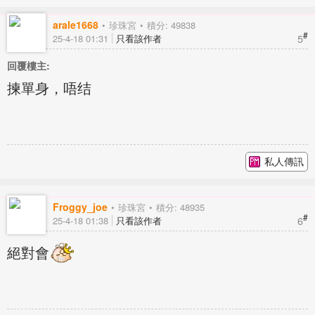
arale1668
珍珠宮
積分: 49838
#
5
25-4-18 01:31
只看該作者
回覆樓主:
揀單身，唔结
私人傳訊
Froggy_joe
珍珠宮
積分: 48935
#
6
25-4-18 01:38
只看該作者
絕對會