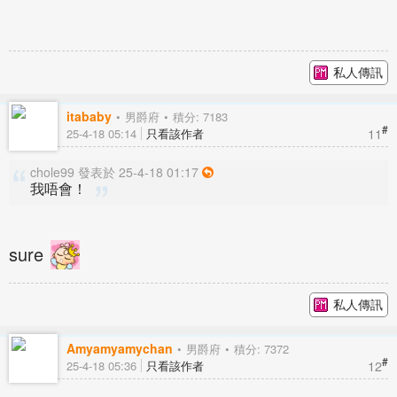
私人傳訊
itababy
男爵府
積分: 7183
#
11
25-4-18 05:14
只看該作者
chole99 發表於 25-4-18 01:17
我唔會！
sure
私人傳訊
Amyamyamychan
男爵府
積分: 7372
#
12
25-4-18 05:36
只看該作者