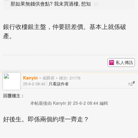
那如果無錢供會點? 我未買過樓, 想知
銀行收樓銀主盤，仲要賠差價。基本上就係破
產。
私人傳訊
Kanyin
侯爵府
積分: 21176
#
12
25-6-2 08:42
只看該作者
回覆樓主：
本帖最後由 Kanyin 於 25-6-2 08:44 編輯
好後生。即係兩個約埋一齊走？