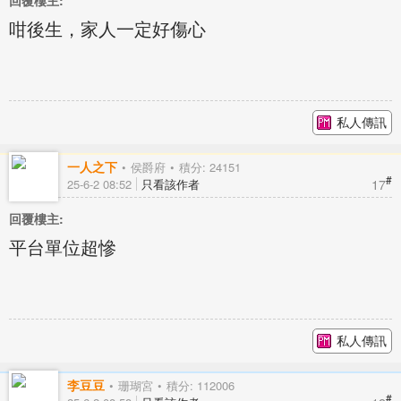
回覆樓主:
咁後生，家人一定好傷心
私人傳訊
一人之下
侯爵府
積分: 24151
#
17
25-6-2 08:52
只看該作者
回覆樓主:
平台單位超慘
私人傳訊
李豆豆
珊瑚宮
積分: 112006
#