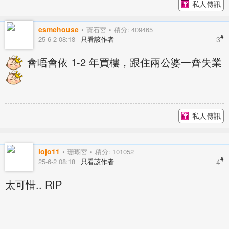
私人傳訊
esmehouse
寶石宮
積分: 409465
#
3
25-6-2 08:18
只看該作者
會唔會依 1-2 年買樓，跟住兩公婆一齊失業
私人傳訊
lojo11
珊瑚宮
積分: 101052
#
4
25-6-2 08:18
只看該作者
太可惜.. RIP