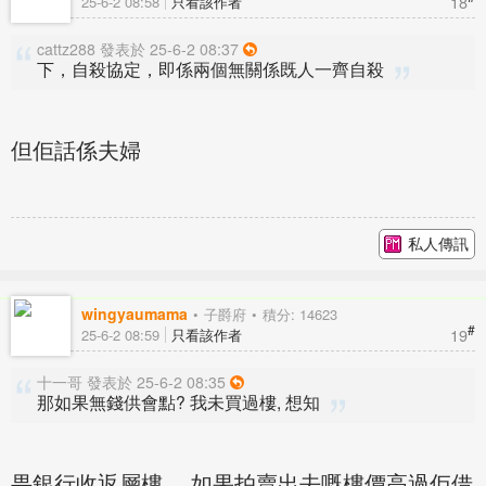
18
25-6-2 08:58
只看該作者
cattz288 發表於 25-6-2 08:37
下，自殺協定，即係兩個無關係既人一齊自殺
但佢話係夫婦
私人傳訊
wingyaumama
子爵府
積分: 14623
#
19
25-6-2 08:59
只看該作者
十一哥 發表於 25-6-2 08:35
那如果無錢供會點? 我未買過樓, 想知
畀銀行收返層樓， 如果拍賣出去嘅樓價高過佢借