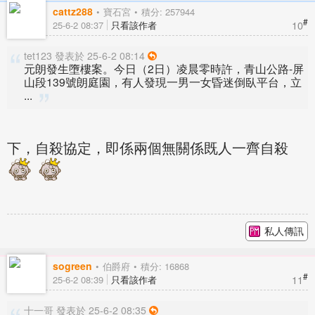
cattz288
寶石宮
積分: 257944
#
10
25-6-2 08:37
只看該作者
tet123 發表於 25-6-2 08:14
元朗發生墮樓案。今日（2日）凌晨零時許，青山公路-屏
山段139號朗庭園，有人發現一男一女昏迷倒臥平台，立
...
下，自殺協定，即係兩個無關係既人一齊自殺
私人傳訊
sogreen
伯爵府
積分: 16868
#
11
25-6-2 08:39
只看該作者
十一哥 發表於 25-6-2 08:35