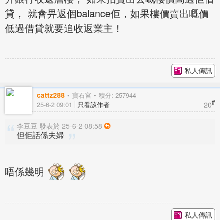
貸， 就會畀返個balance佢，如果樓價賣出嘅價
低過借貸就要追收返業主！
私人傳訊
cattz288
寶石宮
積分: 257944
#
20
25-6-2 09:01
只看該作者
李豆豆 發表於 25-6-2 08:58
但佢話係夫婦
唔係幾明
私人傳訊