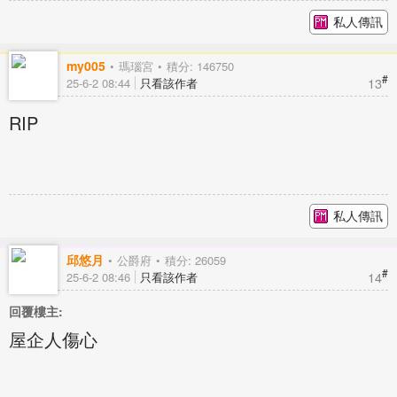
私人傳訊
my005
瑪瑙宮
積分: 146750
#
13
25-6-2 08:44
只看該作者
RIP
私人傳訊
邱悠月
公爵府
積分: 26059
#
14
25-6-2 08:46
只看該作者
回覆樓主:
屋企人傷心