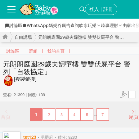
登入
註冊
｜
討論區
WhatsApp媽媽谷
廣告查詢
吹水玩樂
時事理財
由家出
自由講場
元朗朗庭園29歲夫婦墮樓 雙雙伏屍平台 警列「自殺協定」 ...
討論區
群組
我的首頁
元朗朗庭園29歲夫婦墮樓 雙雙伏屍平台 警
列「自殺協定」
›
›
[複製鏈接]
查看: 21399
|
回覆: 139
1
2
3
4
5
7
...
首頁
尾頁
tet123
男爵府
積分: 9283