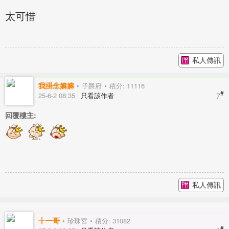
太可惜
私人傳訊
我掛念嫲嫲
子爵府
積分: 11116
#
7
25-6-2 08:35
只看該作者
回覆樓主:
私人傳訊
十一哥
珍珠宮
積分: 31082
#