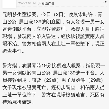
#
1
25-6-2 08:14
只看該作者
元朗發生墮樓案。今日（2日）凌晨零時許，青
山公路-屏山段139號朗庭園，有人發現一男一女
昏迷倒臥平台，立即報警處理。救援人員正趕往
現場，發現兩人陷入昏迷，經檢驗後證實兩人當
場不治。警方相信兩人在上址一單位墮下，現正
調查事件。
警方指，凌晨零時19分接獲途人報案，指發現一
男一女倒臥於青山公路-屏山段139號一平台。人
員接報到場，該曾（29歲）男子及姓謝（29歲）
女子現場被證實死亡。經初步調查，相信兩人從
上址一單位墮下。警方在現場檢獲遺書。死因有
待驗屍後確定。