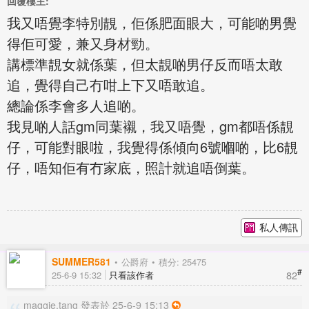
回覆樓主:
我又唔覺李特別靚，佢係肥面眼大，可能啲男覺
得佢可愛，兼又身材勁。
講標準靚女就係葉，但太靚啲男仔反而唔太敢
追，覺得自己冇咁上下又唔敢追。
總論係李會多人追啲。
我見啲人話gm同葉襯，我又唔覺，gm都唔係靚
仔，可能對眼啦，我覺得係傾向6號嗰啲，比6靚
仔，唔知佢有冇家底，照計就追唔倒葉。
私人傳訊
SUMMER581
公爵府
積分: 25475
#
82
25-6-9 15:32
只看該作者
maggie.tang 發表於 25-6-9 15:13