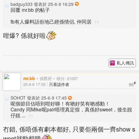
badguy333 發表於 25-6-9 16:29
回覆 mr.bb 的帖子
fb有人爆料話佢地己經係情侣, 仲同居
咁爆? 係就好啦
私人傳訊
mr.bb
侯爵府
積分: 21057
#
96
25-6-9 17:55
只看該作者
SOHOT 發表於 25-6-9 17:45
呢個節目估唔到咁好睇！有啲好笑有啲感動！
Candy 同Mike呢pair唔理真定假，真係好sweet，後生靚
仔靚 ...
冇錯, 係唔係有劇本都好, 只要佢兩個一齊show s
weet就勁想睇