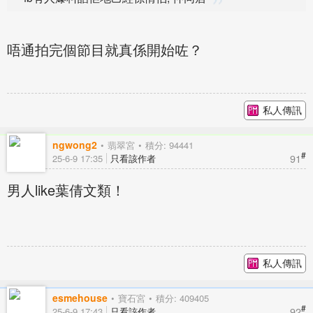
唔通拍完個節目就真係開始咗？
私人傳訊
ngwong2
翡翠宮
積分: 94441
#
91
25-6-9 17:35
只看該作者
男人like葉倩文類！
私人傳訊
esmehouse
寶石宮
積分: 409405
#
92
25-6-9 17:43
只看該作者