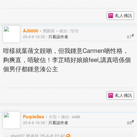
私人傳訊
AJ0000
男爵府
積分: 7272
#
87
25-6-9 16:35
只看該作者
咁樣就葉蒨文靚啲，但我鍾意Carmen啲性格，
夠爽直，唔駛估！李芷晴好娘娘feel,講真唔係個
個男仔都鍾意湊公主
私人傳訊
PurpleSea
大宅
積分: 4488
#
88
25-6-9 16:39
只看該作者
she007 發表於 25-6-8 22:42