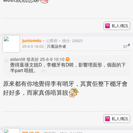
私人傳訊
juniormiu
公爵府
積分: 25623
#
97
25-6-9 18:02
只看該作者
aidan08 發表於 25-6-9 10:10
覺得葉蒨文靚D，李棚牙有D哨，影響埋面形，個面的下
半part 唔靚。
原來都有你地覺得李有哨牙，其實佢整下棚牙會
好好多，而家真係唔算靚
私人傳訊