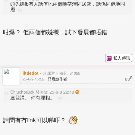
頭先睇fb有人話佢地兩個喺荃灣同居緊，話係同佢地同
層
咁爆？ 佢兩個都幾襯，試下發展都唔錯
私人傳訊
littledot
珍珠宮
積分: 31055
#
83
25-6-9 15:52
只看該作者
Chiuchoiluck 發表於 25-6-8 22:48
連登講。 仲有埋相。
請問有冇link可以睇吓？