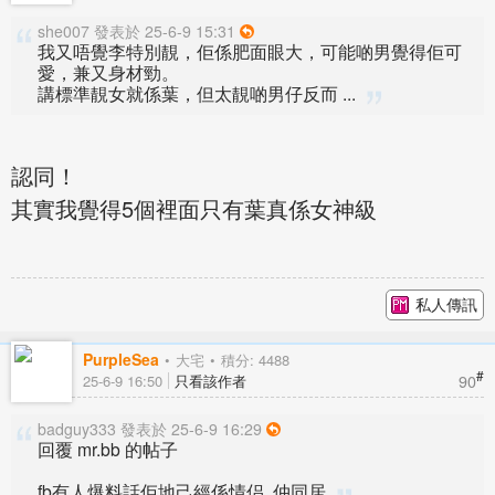
she007 發表於 25-6-9 15:31
我又唔覺李特別靚，佢係肥面眼大，可能啲男覺得佢可
愛，兼又身材勁。
講標準靚女就係葉，但太靚啲男仔反而 ...
認同！
其實我覺得5個裡面只有葉真係女神級
私人傳訊
PurpleSea
大宅
積分: 4488
#
90
25-6-9 16:50
只看該作者
badguy333 發表於 25-6-9 16:29
回覆 mr.bb 的帖子
fb有人爆料話佢地己經係情侣, 仲同居