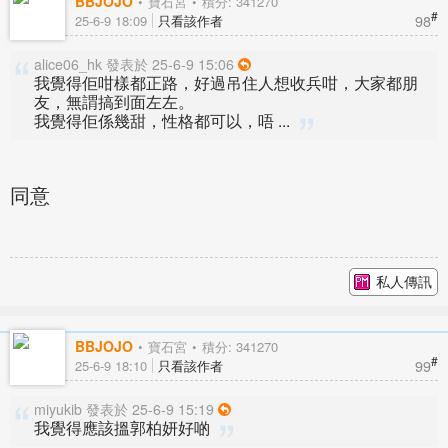
BBJOJO
寶石宮
積分: 341270
#
98
25-6-9 18:09
只看該作者
alice06_hk 發表於 25-6-9 15:06
我覺得佢咁樣都正路，好過吊住人想收兵咁，大家都朋
友，無謂搞到面左左。
我覺得佢係幾甜，性格都可以，唔 ...
同意
私人傳訊
BBJOJO
寶石宮
積分: 341270
#
99
25-6-9 18:10
只看該作者
miyukib 發表於 25-6-9 15:19
我覺得應該搵郭柏妍好啲