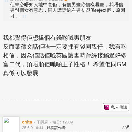
佢未必唔知人地中意佢，有個男畫你個樣嘅畫，我唔信
男對個女冇意思，同人講話約左男友即係reject佢，原因
可 ...
我都覺得佢想搵個有錢啲嘅男朋友
反而葉蒨文話佢唔一定要揀有錢同靚仔，我有啲
相信，因為佢話佢喺英國讀書時曾經接觸過好多
富二代，頂唔順佢哋啲王子性格！ 希望佢同GM
真係可以發展
私人傳訊
chita
子爵府
積分: 12839
#
89
25-6-9 16:44
只看該作者