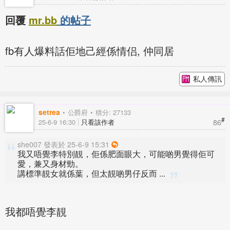
回覆
mr.bb
的帖子
fb有人爆料話佢地己經係情侣, 仲同居
私人傳訊
setrea
公爵府
積分: 27133
#
86
25-6-9 16:30
只看該作者
she007 發表於 25-6-9 15:31
我又唔覺李特別靚，佢係肥面眼大，可能啲男覺得佢可
愛，兼又身材勁。
講標準靚女就係葉，但太靚啲男仔反而 ...
我都唔覺李靚