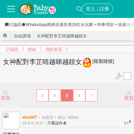
登入
註冊
｜
討論區
WhatsApp媽媽谷
廣告查詢
吹水玩樂
時事理財
由家出
自由講場
女神配對李芷晴越睇越靚女
討論區
群組
我的首頁
女神配對李芷晴越睇越靚女
[複製鏈接]
›
›
3
4
5
6
7
首頁
尾頁
she007
水晶宮
積分: 62934
#
81
25-6-9 15:31
只看該作者