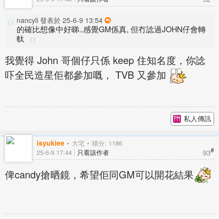
nancyli 發表於 25-6-9 13:54
的確比想像中好睇..感覺GM係真, 但冇諗過JOHN仔會轉
軚
我覺得 John 哥個仔只係 keep 住知名度，你諗
吓全民造星佢都參加嘅， TVB 又參加
私人傳訊
isyukiee
大宅
積分: 1186
#
93
25-6-9 17:44
只看該作者
俾candy搶晒鏡，希望佢同GM可以開花結果