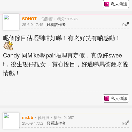
私人傳訊
SOHOT
伯爵府
積分: 17976
#
94
25-6-9 17:45
只看該作者
呢個節目估唔到咁好睇！有啲好笑有啲感動！
Candy 同Mike呢pair唔理真定假，真係好swee
t，後生靚仔靚女，賞心悅目，好過睇馬德鍾啲愛
情戲！
私人傳訊
mr.bb
侯爵府
積分: 21057
#
95
25-6-9 17:52
只看該作者