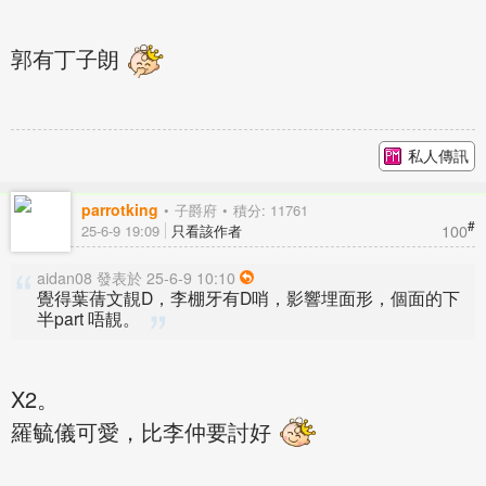
郭有丁子朗
私人傳訊
parrotking
子爵府
積分: 11761
#
100
25-6-9 19:09
只看該作者
aidan08 發表於 25-6-9 10:10
覺得葉蒨文靚D，李棚牙有D哨，影響埋面形，個面的下
半part 唔靚。
X2。
羅毓儀可愛，比李仲要討好