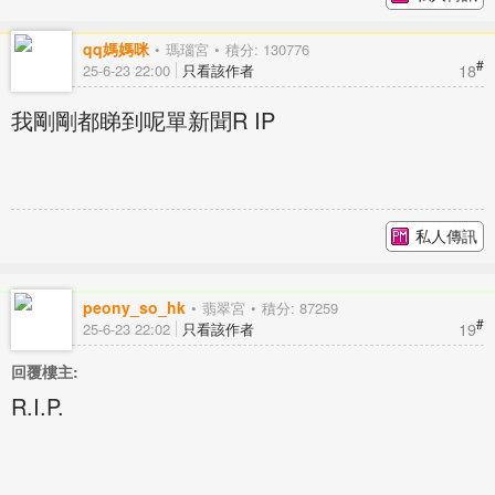
qq媽媽咪
瑪瑙宮
積分: 130776
#
18
25-6-23 22:00
只看該作者
我剛剛都睇到呢單新聞R IP
私人傳訊
peony_so_hk
翡翠宮
積分: 87259
#
19
25-6-23 22:02
只看該作者
回覆樓主:
R.I.P.