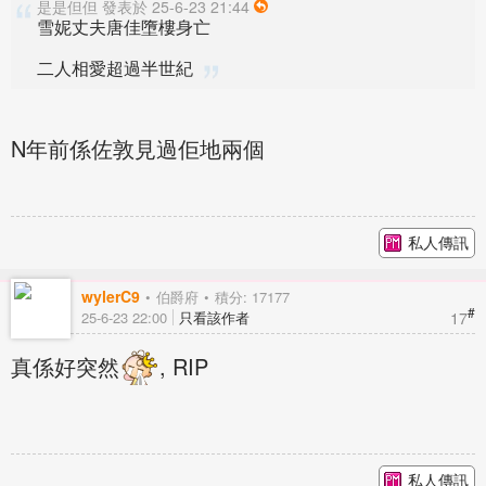
是是但但 發表於 25-6-23 21:44
雪妮丈夫唐佳墮樓身亡
二人相愛超過半世紀
N年前係佐敦見過佢地兩個
私人傳訊
wylerC9
伯爵府
積分: 17177
#
17
25-6-23 22:00
只看該作者
真係好突然
, RIP
私人傳訊