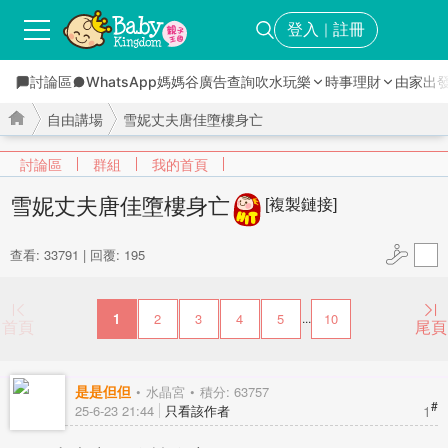
登入
註冊
｜
討論區
WhatsApp媽媽谷
廣告查詢
吹水玩樂
時事理財
由家出
自由講場
雪妮丈夫唐佳墮樓身亡
討論區
群組
我的首頁
雪妮丈夫唐佳墮樓身亡
[複製鏈接]
›
›
查看: 33791
|
回覆: 195
1
2
3
4
5
10
...
首頁
尾頁
是是但但
水晶宮
積分: 63757
#
1
25-6-23 21:44
只看該作者