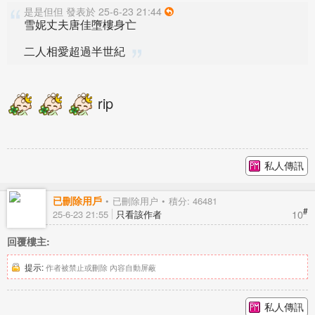
是是但但 發表於 25-6-23 21:44
雪妮丈夫唐佳墮樓身亡
二人相愛超過半世紀
rip
私人傳訊
已刪除用戶
已刪除用户
積分: 46481
#
10
25-6-23 21:55
只看該作者
回覆樓主:
提示:
作者被禁止或刪除 內容自動屏蔽
私人傳訊