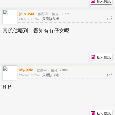
私人傳訊
jojo1234
侯爵府
積分: 20771
#
13
25-6-23 21:57
只看該作者
真係估唔到，吾知有冇仔女呢
私人傳訊
My-jade
侯爵府
積分: 21888
#
14
25-6-23 21:59
只看該作者
RIP
私人傳訊