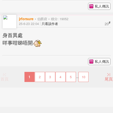
私人傳訊
jrforsure
伯爵府
積分: 19052
#
20
25-6-23 22:04
只看該作者
身首異處
咩事咁睇唔開
私人傳訊
1
2
3
4
5
10
...
首頁
尾頁