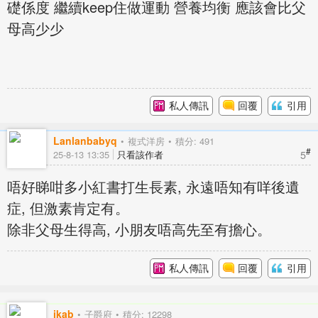
礎係度 繼續keep住做運動 營養均衡 應該會比父
母高少少
私人傳訊
回覆
引用
Lanlanbabyq
複式洋房
積分: 491
#
5
25-8-13 13:35
只看該作者
唔好睇咁多小紅書打生長素, 永遠唔知有咩後遺
症, 但激素肯定有。
除非父母生得高, 小朋友唔高先至有擔心。
私人傳訊
回覆
引用
ikab
子爵府
積分: 12298