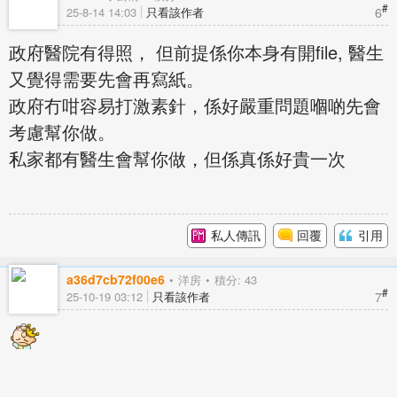
#
6
25-8-14 14:03
只看該作者
政府醫院有得照， 但前提係你本身有開file, 醫生
又覺得需要先會再寫紙。
政府冇咁容易打激素針，係好嚴重問題嗰啲先會
考慮幫你做。
私家都有醫生會幫你做，但係真係好貴一次
私人傳訊
回覆
引用
a36d7cb72f00e6
洋房
積分: 43
#
7
25-10-19 03:12
只看該作者