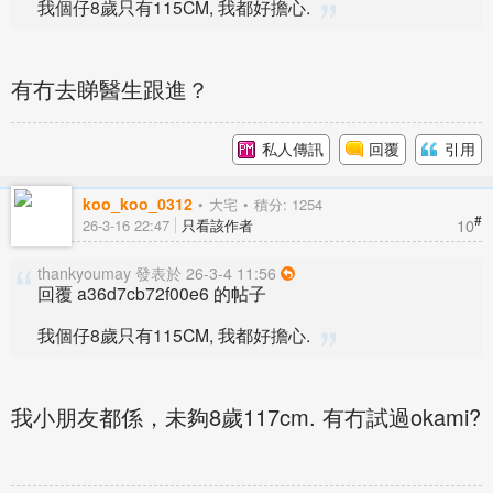
我個仔8歲只有115CM, 我都好擔心.
有冇去睇醫生跟進？
私人傳訊
回覆
引用
koo_koo_0312
大宅
積分: 1254
#
10
26-3-16 22:47
只看該作者
thankyoumay 發表於 26-3-4 11:56
回覆 a36d7cb72f00e6 的帖子
我個仔8歲只有115CM, 我都好擔心.
我小朋友都係，未夠8歲117cm. 有冇試過okami?