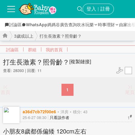
登入
註冊
｜
討論區
WhatsApp媽媽谷
廣告查詢
吹水玩樂
時事理財
由家出
3歲或以上
打生長激素？照骨齡？
討論區
群組
我的首頁
打生長激素？照骨齡？
[複製鏈接]
查看: 28393
|
回覆: 11
›
›
1
首頁
尾頁
a36d7cb72f00e6
洋房
積分: 43
#
1
25-6-27 08:30
只看該作者
小朋友8歲都係偏矮 120cm左右