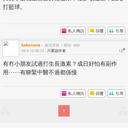
打籃球。
私人傳訊
回覆
引用
kekenana
複式洋房
積分: 469
#
12
26-4-13 08:12
只看該作者
有冇小朋友試過打生長激素？成日好怕有副作
用⋯⋯有睇緊中醫不過都係慢
私人傳訊
回覆
引用
1
首頁
尾頁