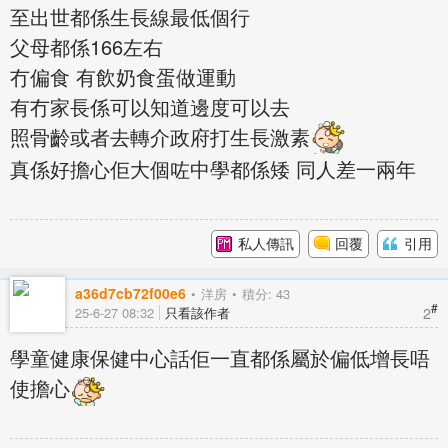
至出世都係生長線最低個行
父母都係166左右
冇偏食 有飲奶食蛋做運動
有冇家長係可以知道邊度可以去
照骨齡或者去轉介政府打生長激素
真係好擔心佢大個咗中學都係矮 同人差一兩年
私人傳訊
回覆
引用
a36d7cb72f00e6
洋房
積分: 43
#
2
25-6-27 08:32
只看該作者
學童健康保健中心話佢一直都係屬於偏低增長唔
使擔心