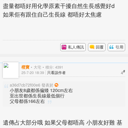
盡量都唔好用化學原素干擾自然生長感覺好d
如果佢有跟住自己生長線 都唔好太焦慮
私人傳訊
回覆
引用
橙寶
大宅
積分: 4391
#
4
25-7-20 18:39
只看該作者
a36d7cb72f00e6 發表於
小朋友8歲都係偏矮 120cm左右
至出世都係生長線最低個行
父母都係166左右
遺傳占大部分哦 如果父母都唔高 小朋友好難 基