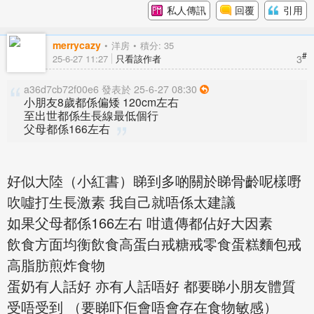
私人傳訊
回覆
引用
merrycazy
洋房
積分: 35
#
3
25-6-27 11:27
只看該作者
a36d7cb72f00e6 發表於 25-6-27 08:30
小朋友8歲都係偏矮 120cm左右
至出世都係生長線最低個行
父母都係166左右
好似大陸（小紅書）睇到多啲關於睇骨齡呢樣嘢
吹噓打生長激素 我自己就唔係太建議
如果父母都係166左右 咁遺傳都佔好大因素
飲食方面均衡飲食高蛋白戒糖戒零食蛋糕麵包戒
高脂肪煎炸食物
蛋奶有人話好 亦有人話唔好 都要睇小朋友體質
受唔受到 （要睇吓佢會唔會存在食物敏感）