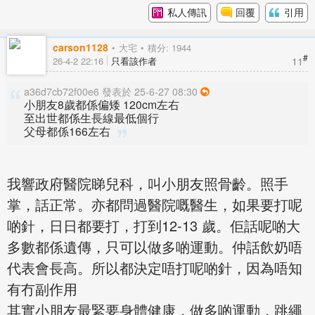
私人傳訊
回覆
引用
carson1128
大宅
積分: 1944
#
11
26-4-2 22:16
只看該作者
a36d7cb72f00e6 發表於 25-6-27 08:30
小朋友8歲都係偏矮 120cm左右
至出世都係生長線最低個行
父母都係166左右
我響政府醫院睇兒科，叫小朋友照骨齡。照手
掌，話正常。亦都問過醫院嘅醫生，如果要打呢
啲針，日日都要打，打到12-13 歲。佢話呢啲大
多數都係遺傳，只可以做多啲運動。仲話飲奶唔
代表會長高。所以都決定唔打呢啲針，因為唔知
有冇副作用
其實小朋友最緊要身體健康，做多啲運動，跳繩