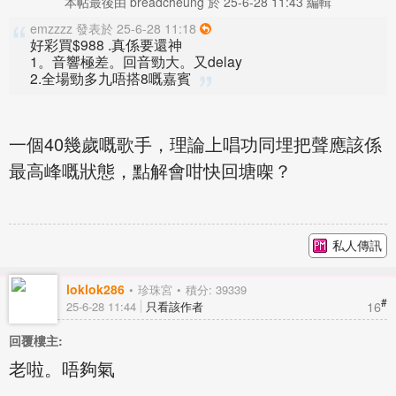
本帖最後由 breadcheung 於 25-6-28 11:43 編輯
emzzzz 發表於 25-6-28 11:18
好彩買$988 .真係要還神
1。音響極差。回音勁大。又delay
2.全場勁多九唔搭8嘅嘉賓
一個40幾歲嘅歌手，理論上唱功同埋把聲應該係
最高峰嘅狀態，點解會咁快回塘㗎？
私人傳訊
loklok286
珍珠宮
積分: 39339
#
16
25-6-28 11:44
只看該作者
回覆樓主:
老啦。唔夠氣