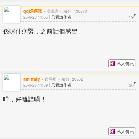
qq媽媽咪
瑪瑙宮
積分: 130870
#
19
25-6-28 11:55
只看該作者
係咪仲病緊，之前話佢感冒
私人傳訊
aminafy
侯爵府
積分: 20802
#
20
25-6-28 11:59
只看該作者
嘩，好離譜喎！
私人傳訊