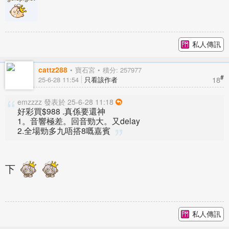
私人傳訊
cattz288
寶石宮
積分: 257977
#
18
25-6-28 11:54
只看該作者
emzzzz 發表於 25-6-28 11:18
好彩買$988 .真係要還神
1。音響極差。回音勁大。又delay
2.全場勁多九唔搭8嘅嘉賓
下
私人傳訊