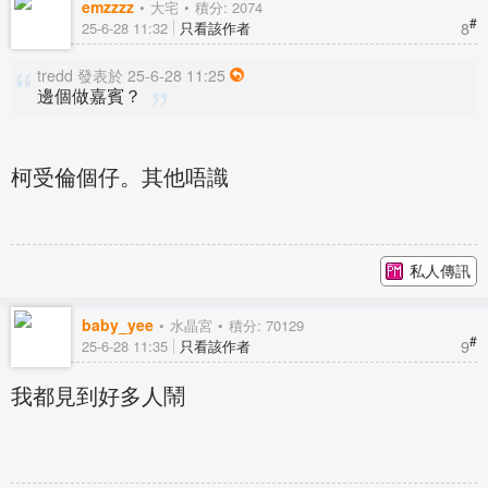
emzzzz
大宅
積分: 2074
#
8
25-6-28 11:32
只看該作者
tredd 發表於 25-6-28 11:25
邊個做嘉賓？
柯受倫個仔。其他唔識
私人傳訊
baby_yee
水晶宮
積分: 70129
#
9
25-6-28 11:35
只看該作者
我都見到好多人鬧