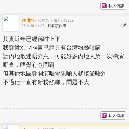
私人傳訊
yurijm
珍珠宮
積分: 48832
#
10
25-6-28 11:37
只看該作者
其實近年已經係咁上下
我睇微x、小x書已經見有台灣粉絲咁講
話內地歌迷唔介意，可能好多內地人第一次睇演
唱會，唔覺有乜問題
但其他地區睇開演唱會果啲人就接受唔到
不過佢一直有新粉絲睇，問題不大
私人傳訊