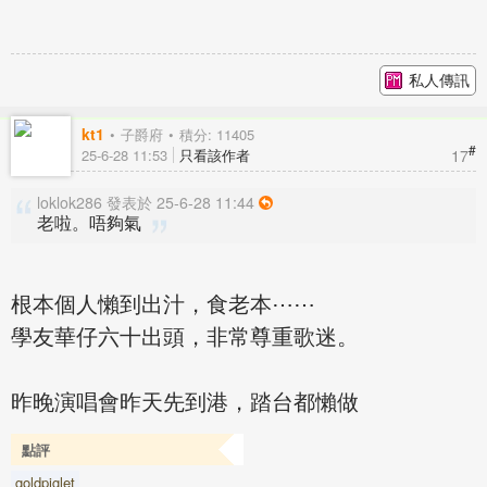
私人傳訊
kt1
子爵府
積分: 11405
#
17
25-6-28 11:53
只看該作者
loklok286 發表於 25-6-28 11:44
老啦。唔夠氣
根本個人懶到出汁，食老本⋯⋯
學友華仔六十出頭，非常尊重歌迷。
昨晚演唱會昨天先到港，踏台都懶做
點評
goldpiglet