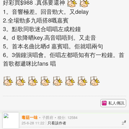
好彩買$988 .真係要還神
1。音響極差。回音勁大。又delay
2.全場勁多九唔搭8嘅嘉賓
3。點歌同歌迷合唱唱左成粒鐘
4。d 歌降晒key.高音唱唔到。又走音
5。首本名曲比晒d 嘉賓唱。佢就唱兩句
6。3個鐘演唱會。佢唱左都唔知有冇一粒鐘。首
首歌都遞咪比fans 唱
私人傳訊
毒菇一味
子爵府
積分: 12584
#
2
25-6-28 11:22
只看該作者