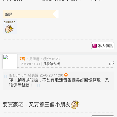
點評
girlbear
私人傳訊
7海
男爵府
積分: 6123
#
13
25-6-28 11:41
只看該作者
lalalumlum 發表於 25-6-28 11:30
嘩！越嚟越唔掂，不如俾歌迷留番個美好回憶算啦，又
唔係等錢使！
要買豪宅，又要養三個小朋友