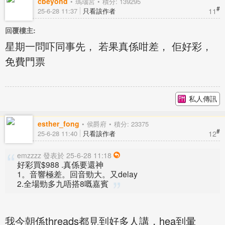
cbeyond
瑪瑙宮
積分: 139295
#
11
25-6-28 11:37
只看該作者
回覆樓主:
星期一問吓同事先， 若果真係咁差， 佢好彩，
免費門票
私人傳訊
esther_fong
侯爵府
積分: 23375
#
12
25-6-28 11:40
只看該作者
emzzzz 發表於 25-6-28 11:18
好彩買$988 .真係要還神
1。音響極差。回音勁大。又delay
2.全場勁多九唔搭8嘅嘉賓
我今朝係threads都見到好多人講，hea到暈