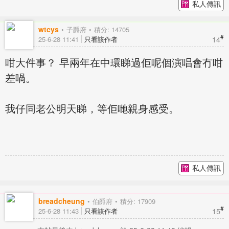
私人傳訊
wtcys
子爵府
積分: 14705
#
14
25-6-28 11:41
只看該作者
咁大件事？ 早兩年在中環睇過佢呢個演唱會冇咁
差喎。
我仔同老公明天睇，等佢哋親身感受。
私人傳訊
breadcheung
伯爵府
積分: 17909
#
15
25-6-28 11:43
只看該作者