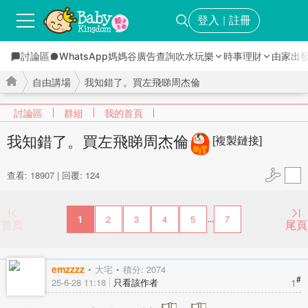
登入
註冊
｜
討論區
WhatsApp媽媽谷
廣告查詢
吹水玩樂
時事理財
由家出
自由講場
我知錯了。買左飛睇周杰倫
討論區
群組
我的首頁
我知錯了。買左飛睇周杰倫
[複製鏈接]
›
›
查看: 18907
|
回覆: 124
1
2
3
4
5
7
...
首頁
尾頁
emzzzz
大宅
積分: 2074
#
1
25-6-28 11:18
只看該作者