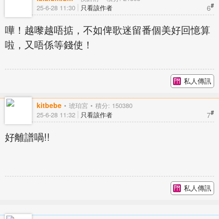
#
6
25-6-28 11:30
只看該作者
嘩！越嚟越唔掂，不如俾歌迷留番個美好回憶算
啦，又唔係等錢使！
私人傳訊
kitbebe
琥珀宮
積分: 150380
#
7
25-6-28 11:32
只看該作者
好離譜喎!!
私人傳訊