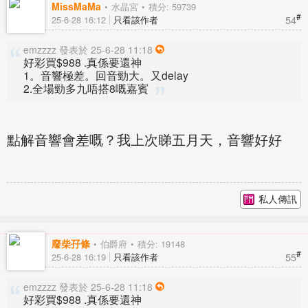
MissMaMa
水晶宮
積分: 59739
#
54
25-6-28 16:12
只看該作者
emzzzz 發表於 25-6-28 11:18
好彩買$988 .真係要還神
1。音響極差。回音勁大。又delay
2.全場勁多九唔搭8嘅嘉賓
點解音響會差嘅？我上次睇五月天，音響好好
私人傳訊
廢柴孖條
伯爵府
積分: 19148
#
55
25-6-28 16:19
只看該作者
emzzzz 發表於 25-6-28 11:18
好彩買$988 .真係要還神