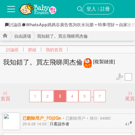
登入
註冊
｜
討論區
WhatsApp媽媽谷
廣告查詢
吹水玩樂
時事理財
由家出
自由講場
我知錯了。買左飛睇周杰倫
討論區
群組
我的首頁
我知錯了。買左飛睇周杰倫
[複製鏈接]
›
›
1
2
3
4
5
7
...
首頁
尾頁
已刪除用户_7Oj2Qe
已刪除用户
積分: 64983
#
41
25-6-28 14:03
只看該作者