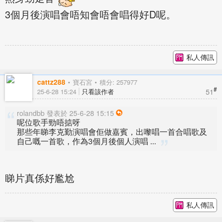
3個月後演唱會唔知會唔會唱得好D呢。
私人傳訊
cattz288
寶石宮
積分: 257977
#
51
25-6-28 15:24
只看該作者
rolandbb 發表於 25-6-28 15:15
呢位歌手勁唔掂呀
那些年睇李克勤演唱會佢做嘉賓，出嚟唱一首合唱歌及
自己嘅一首歌，作為3個月後個人演唱 ...
睇片真係好尷尬
私人傳訊