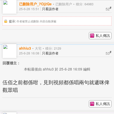
已刪除用户_7Oj2Qe
已刪除用户
積分: 64983
#
52
25-6-28 15:51
只看該作者
提示:
作者被禁止或刪除 內容自動屏蔽
私人傳訊
ahhiu3
大宅
積分: 2129
#
53
25-6-28 16:08
只看該作者
回覆樓主：
本帖最後由 ahhiu3 於 25-6-28 16:09 編輯
伍佰之前都係咁，見到視頻都係唱兩句就遞咪俾
觀眾唱
私人傳訊