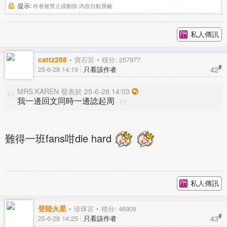
提示:
作者被禁止或刪除 內容自動屏蔽
私人傳訊
cattz288
寶石宮
積分: 257977
#
42
25-6-28 14:19
只看該作者
MRS.KAREN 發表於 25-6-28 14:03
我一邊回文同時一邊諗起周
難得一班fans咁die hard
私人傳訊
登陸火星
珍珠宮
積分: 46909
#
43
25-6-28 14:25
只看該作者