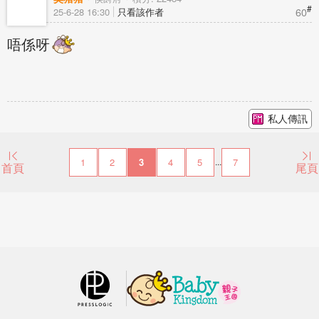
#
60
25-6-28 16:30
只看該作者
唔係呀
私人傳訊
1
2
3
4
5
7
...
首頁
尾頁