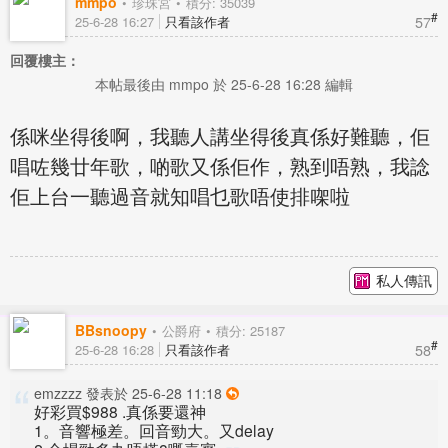
mmpo
珍珠宮
積分: 35039
#
57
25-6-28 16:27
只看該作者
回覆樓主：
本帖最後由 mmpo 於 25-6-28 16:28 編輯
係咪坐得後啊，我聽人講坐得後真係好難聽，佢
唱咗幾廿年歌，啲歌又係佢作，熟到唔熟，我諗
佢上台一聽過音就知唱乜歌唔使排㗎啦
私人傳訊
BBsnoopy
公爵府
積分: 25187
#
58
25-6-28 16:28
只看該作者
emzzzz 發表於 25-6-28 11:18
好彩買$988 .真係要還神
1。音響極差。回音勁大。又delay