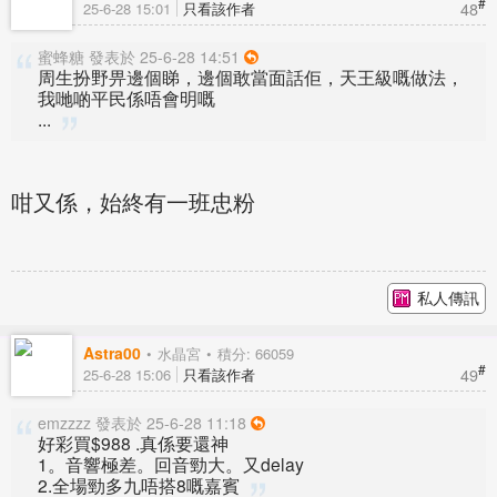
#
48
25-6-28 15:01
只看該作者
蜜蜂糖 發表於 25-6-28 14:51
周生扮野畀邊個睇，邊個敢當面話佢，天王級嘅做法，
我哋啲平民係唔會明嘅
...
咁又係，始終有一班忠粉
私人傳訊
Astra00
水晶宮
積分: 66059
#
49
25-6-28 15:06
只看該作者
emzzzz 發表於 25-6-28 11:18
好彩買$988 .真係要還神
1。音響極差。回音勁大。又delay
2.全場勁多九唔搭8嘅嘉賓