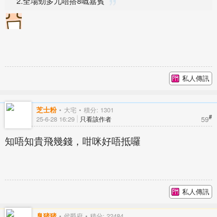
2.全場勁多九唔搭8嘅嘉賓
私人傳訊
芝士粉
大宅
積分: 1301
#
59
25-6-28 16:29
只看該作者
知唔知貴飛幾錢，咁咪好唔抵囉
私人傳訊
臭猪猪
侯爵府
積分: 22484