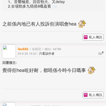
1。音響極差。回音勁大。又delay
2.全場勁多九唔搭8嘅嘉賓
之前係內地已有人投訴佢演唱會hea
私人傳訊
laukkk
珍珠宮
積分: 44798
#
56
25-6-28 16:23
只看該作者
回覆樓主:
覺得佢hea咗好耐，都唔係今時今日嘅事
私人傳訊