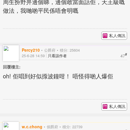
周生扮野畀邊個睇，邊個敢當面話佢，天王級嘅
做法，我哋啲平民係唔會明嘅
私人傳訊
Percy210
公爵府
積分: 25604
#
47
25-6-28 14:59
只看該作者
回覆樓主:
oh! 佢唱到好似揼波鐘咁！ 唔怪得啲人爆佢
私人傳訊
w.c.chong
侯爵府
積分: 22739