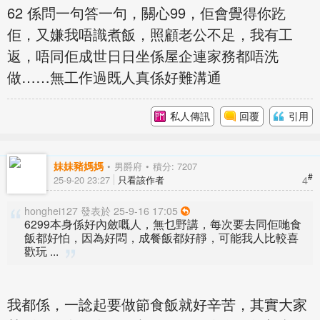
62 係問一句答一句，關心99，佢會覺得你趷
佢，又嫌我唔識煮飯，照顧老公不足，我有工
返，唔同佢成世日日坐係屋企連家務都唔洗
做……無工作過既人真係好難溝通
私人傳訊
回覆
引用
妹妹豬媽媽
男爵府
積分: 7207
#
4
25-9-20 23:27
只看該作者
honghei127 發表於 25-9-16 17:05
6299本身係好內斂嘅人，無乜野講，每次要去同佢哋食
飯都好怕，因為好悶，成餐飯都好靜，可能我人比較喜
歡玩 ...
我都係，一諗起要做節食飯就好辛苦，其實大家