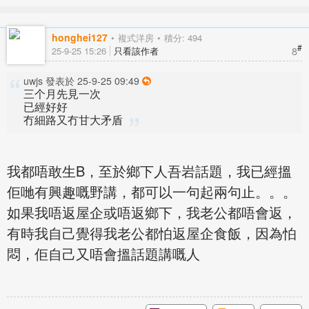
honghei127
複式洋房
積分: 494
#
8
25-9-25 15:26
只看該作者
uwjs 發表於 25-9-25 09:49
三个月先見一次
已經好好
冇細路又冇甘大矛盾
我都唔敢生B，至於鄉下人吾岩話題，我已經搵
佢哋有興趣嘅野講，都可以一句起兩句止。。。
如果我唔返屋企或唔返鄉下，我老公都唔會返，
有時我自己覺得我老公都怕返屋企食飯，因為怕
悶，佢自己又唔會搵話題講嘅人