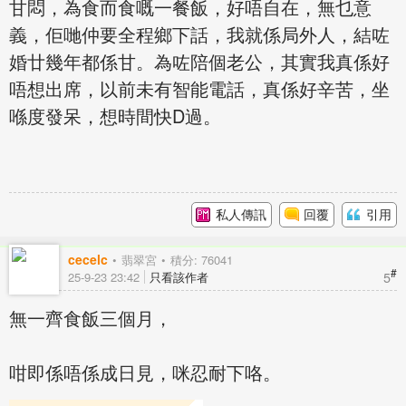
甘悶，為食而食嘅一餐飯，好唔自在，無乜意
義，佢哋仲要全程鄉下話，我就係局外人，結咗
婚廿幾年都係甘。為咗陪個老公，其實我真係好
唔想出席，以前未有智能電話，真係好辛苦，坐
喺度發呆，想時間快D過。
私人傳訊
回覆
引用
cecelc
翡翠宮
積分: 76041
#
5
25-9-23 23:42
只看該作者
無一齊食飯三個月，
咁即係唔係成日見，咪忍耐下咯。