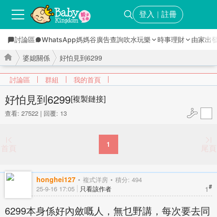
登入
註冊
｜
討論區
WhatsApp媽媽谷
廣告查詢
吹水玩樂
時事理財
由家出
婆媳關係
好怕見到6299
討論區
群組
我的首頁
好怕見到6299
[複製鏈接]
查看: 27522
|
回覆: 13
›
›
1
首頁
尾頁
honghei127
複式洋房
積分: 494
#
1
25-9-16 17:05
只看該作者
6299本身係好內斂嘅人，無乜野講，每次要去同