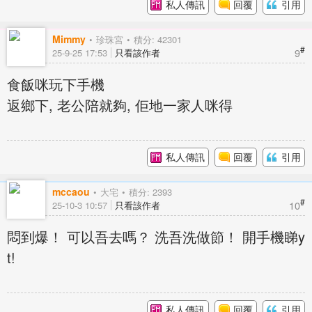
私人傳訊
回覆
引用
Mimmy
珍珠宮
積分: 42301
#
9
25-9-25 17:53
只看該作者
食飯咪玩下手機
返鄉下, 老公陪就夠, 佢地一家人咪得
私人傳訊
回覆
引用
mccaou
大宅
積分: 2393
#
10
25-10-3 10:57
只看該作者
悶到爆！ 可以吾去嗎？ 洗吾洗做節！ 開手機睇y
t!
私人傳訊
回覆
引用