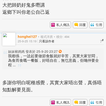
大把師奶好鬼多嘢講
返鄉下叫你老公自己返
私人傳訊
回覆
引用
honghei127
複式洋房
積分: 494
#
7
25-9-25 15:19
只看該作者
妹妹豬媽媽 發表於 25-9-20 23:27
我都係，一諗起要做節食飯就好辛苦，其實大家甘悶，
為食而食嘅一餐飯，好唔自在，無乜意義，佢哋仲要全
程 ...
多謝你明白呢種感覺，其實大家唔出聲，真係唔
知點解要見面。
私人傳訊
回覆
引用