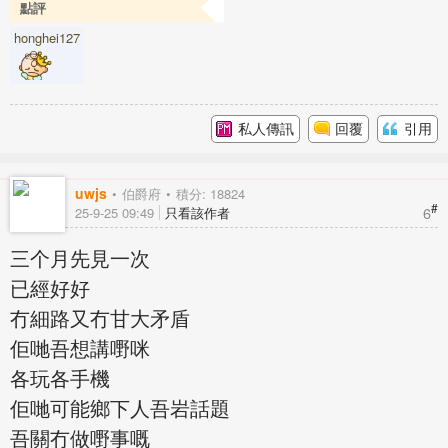
點評
honghei127
私人傳訊
回覆
引用
uwjs
伯爵府
積分: 18824
#
6
25-9-25 09:49
只看該作者
三个月先見一次
已經好好
冇細路又冇甘大矛盾
佢哋吾想講嘢咪
各玩各手機
佢哋可能鄉下人吾岩話題
吾關冇做嘢事嘅