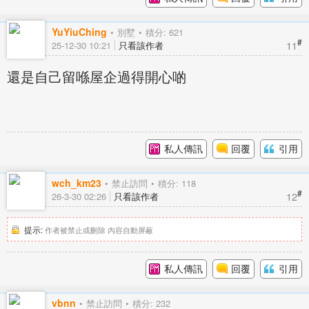
YuYiuChing
別墅
積分: 621
#
11
25-12-30 10:21
只看該作者
還是自己留喺屋企過得開心啲
私人傳訊
回覆
引用
wch_km23
禁止訪問
積分: 118
#
12
26-3-30 02:26
只看該作者
提示:
作者被禁止或刪除 內容自動屏蔽
私人傳訊
回覆
引用
vbnn
禁止訪問
積分: 232