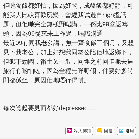
佢哋食飯都好怕，因為好悶，成餐飯都好靜，可
能我人比較喜歡玩樂，曾經我試過自high搵話
題，但佢哋完全無樣野啱講，一係比99窒返轉
頭，因為99從來未工作過，唔識溝通
最近99有同我老公講，無一齊食飯三個月，又想
見下我老公，加上好想我同老公陪佢地返鄉下，
但鄉下勁悶，衛生又一般，同埋之前同佢哋去過
旅行有啲怕咗，因為全程無咩野傾，仲要好多時
間都係坐，原因佢哋唔行得耐。
每次諗起要見面都好depressed.....
私人傳訊
回覆
引用