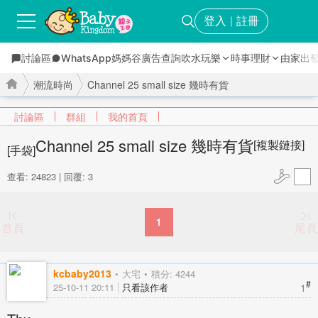
登入
註冊
｜
討論區
WhatsApp媽媽谷
廣告查詢
吹水玩樂
時事理財
由家出
潮流時尚
Channel 25 small size 幾時有貨
討論區
群組
我的首頁
Channel 25 small size 幾時有貨
[複製鏈接]
[手袋]
›
›
查看: 24823
|
回覆: 3
1
首頁
尾頁
kcbaby2013
大宅
積分: 4244
#
1
25-10-11 20:11
只看該作者