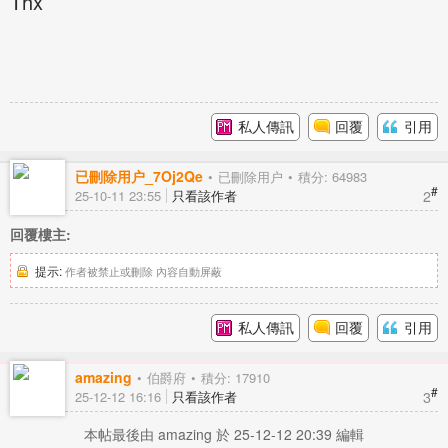
Thx
私人傳訊
回覆
引用
已刪除用户_7Oj2Qe
已刪除用户
積分: 64983
#
2
25-10-11 23:55
只看該作者
回覆樓主:
提示:
作者被禁止或刪除 內容自動屏蔽
私人傳訊
回覆
引用
amazing
伯爵府
積分: 17910
#
3
25-12-12 16:16
只看該作者
本帖最後由 amazing 於 25-12-12 20:39 編輯