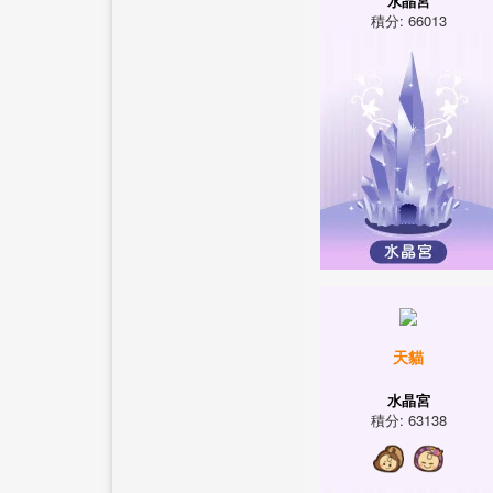
水晶宮
積分: 66013
天貓
水晶宮
積分: 63138