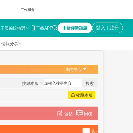
工作機會
育王國
編輯精選
下載APP
登入
註冊
發佈新話題
｜

情報分享
我的中心
搜索
搜尋本版
發帖
回覆