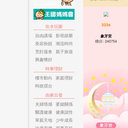
333s
吹水玩樂
自由講場
影視娛樂
象牙宮
積分: 240754
美容扮靚
潮流時尚
烹飪搵食
親子旅遊
興趣嗜好
時事理財
樓市動向
家庭理財
時政擂台
由家出發
夫婦情感
婆媳關係
醫護健康
健康談性
單親天地
少年成長
論盡家傭
家事百科