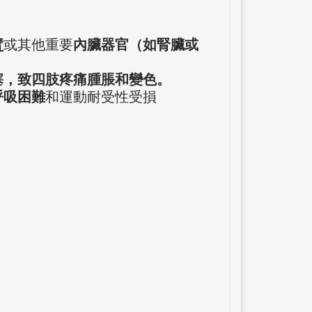
臂
或其他重要
內臟器官（如腎臟或
塞，致四肢疼痛腫脹和變色。
呼吸困難
和運動耐受性受損