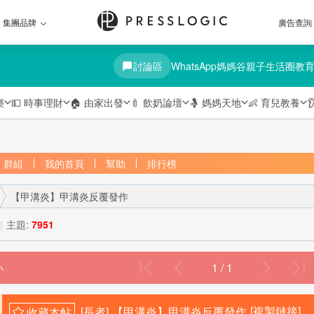
集團品牌
廣告查詢
討論區
WhatsApp媽媽谷
親子生活圈
教
樂
💵
時事理財
🏠
由家出發
🍼
飲奶論壇
🤱
媽媽天地
👶
育兒教養

群組
我的首頁
幫助
排行榜
【甲溝炎】甲溝炎反覆發作
|
主題:
7951
1 / 1
›
[長者]
【甲溝炎】甲溝炎反覆發作
[複製鏈接]