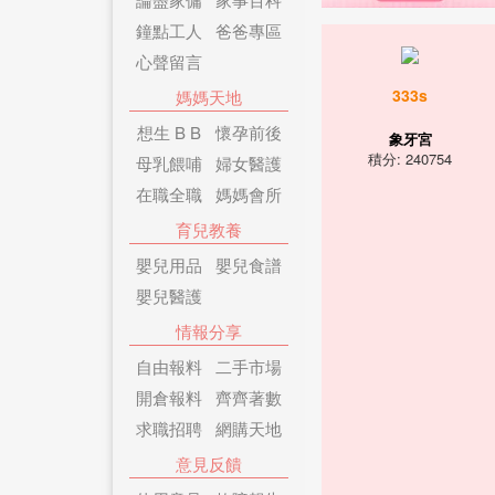
鐘點工人
爸爸專區
心聲留言
333s
媽媽天地
想生 B B
懷孕前後
象牙宮
積分: 240754
母乳餵哺
婦女醫護
在職全職
媽媽會所
育兒教養
嬰兒用品
嬰兒食譜
嬰兒醫護
情報分享
自由報料
二手市場
開倉報料
齊齊著數
求職招聘
網購天地
意見反饋