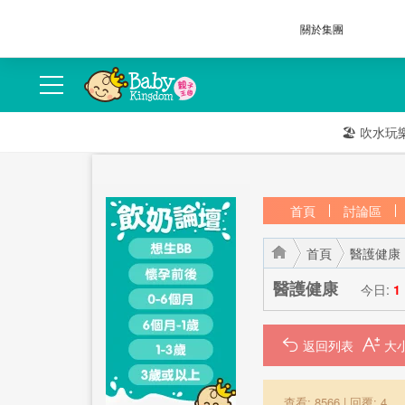
關於集團
🏖️
吹水玩
首頁
討論區
首頁
醫護健康
醫護健康
今日:
1
返回列表
›
›
查看: 8566
|
回覆: 4