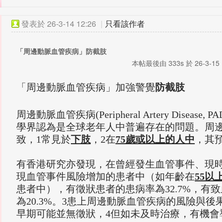
發表於
26-3-14 12:26
|
只看該作者
「周邊動脈血管疾病」防截肢
本帖最後由 333s 於 26-3-15 
「周邊動脈血管疾病」加強警覺
防截肢
周邊動脈血管疾病
(Peripheral Artery Di
學界認為是全球老年人中普遍存在的問題。
周
致，1常見於
下肢
，2在
75歲或以上的人中
，其預
有香港研究亦發現，在曾經發生血管事件、現
現血管事件風險增加的患者中（如年齡在
55以
患者中），有徵狀患者的患病率為32.7%，有
為20.3%。3患上周邊動脈血管疾病的風險與
早期可能並無徵狀，4但如未及時治療，有機會