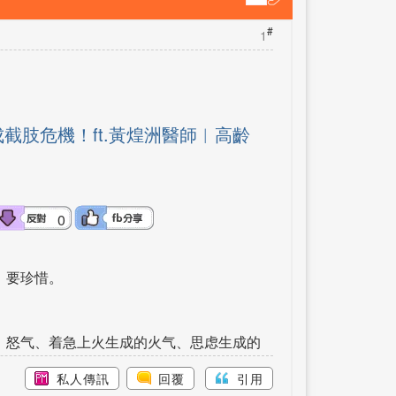
#
1
截肢危機！ft.黃煌洲醫師︱高齡
0
了、要珍惜。
、怒气、着急上火生成的火气、思虑生成的
私人傳訊
回覆
引用