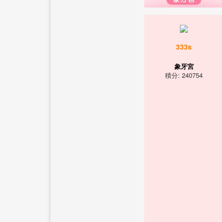
333s
象牙宮
積分: 240754