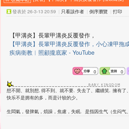
發表於
26-3-13 20:59
|
只看該作者
|
倒序瀏覽
|
打印
【甲溝炎】長輩甲溝炎反覆發作，
【甲溝炎】長輩甲溝炎反覆發作，小心凍甲拖成
疾病衛教︱照顧攏底家 - YouTube
0
0
想不開、就別想. 得不到、就不要. 失去了、繼續笑. 擁有
快乐不是拥有的多，而是计较的少。
生悶氣，發脾氣，煩躁，焦慮，失眠. 是指因生气（生闷气
郁气）。
理性討論交流者。