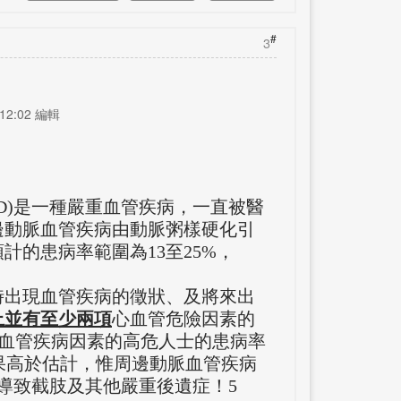
#
3
12:02 編輯
sease, PAD)是一種嚴重血管疾病，一直被醫
邊動脈血管疾病由動脈粥樣硬化引
計的患病率範圍為13至25%，
時出現血管疾病的徵狀、及將來出
上並有至少兩項
心血管危險因素的
致血管疾病因素的高危人士的患病率
後果高於估計，惟周邊動脈血管疾病
導致截肢及其他嚴重後遺症！5