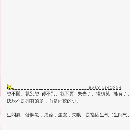
想不開、就別想. 得不到、就不要. 失去了、繼續笑. 擁有
快乐不是拥有的多，而是计较的少。
生悶氣，發脾氣，煩躁，焦慮，失眠. 是指因生气（生闷气
郁气）。
理性討論交流者。