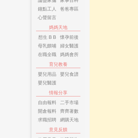
鐘點工人
爸爸專區
心聲留言
媽媽天地
想生 B B
懷孕前後
母乳餵哺
婦女醫護
在職全職
媽媽會所
育兒教養
嬰兒用品
嬰兒食譜
嬰兒醫護
情報分享
自由報料
二手市場
開倉報料
齊齊著數
求職招聘
網購天地
意見反饋