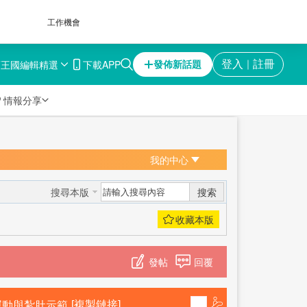
工作機會
育王國
編輯精選
下載APP
登入
註冊
發佈新話題
｜

情報分享
我的中心
搜索
搜尋本版
發帖
回覆
運動與紮肚示範
[複製鏈接]