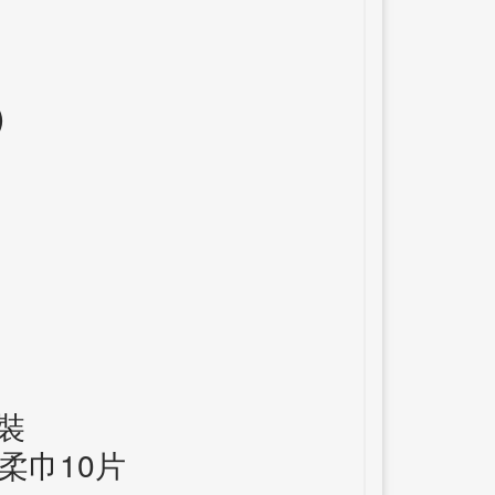
）
)
用裝
柔巾10片