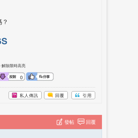
媽？
6S
0
解除限時高亮
0
私人傳訊
回覆
引用
發帖
回覆