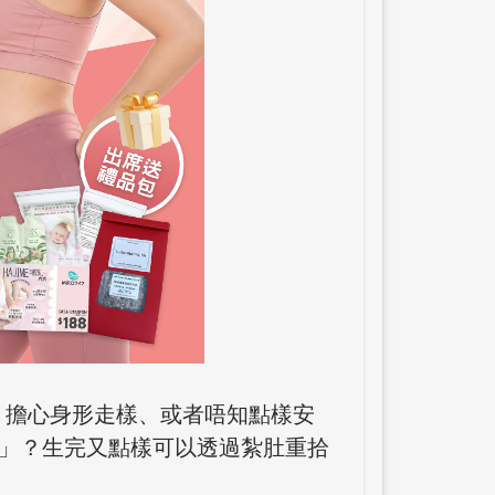
，擔心身形走樣、或者唔知點樣安
媽」？生完又點樣可以透過紮肚重拾