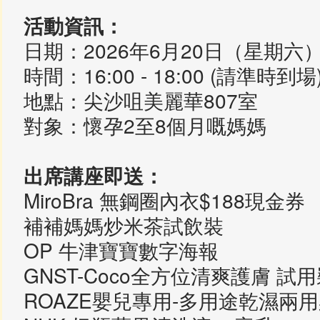
活動資訊：
日期：2026年6月20日（星期六
時間：16:00 - 18:00 (請準時到場
地點：尖沙咀美麗華807室
對象：懷孕2至8個月嘅媽媽
出席講座即送：
MiroBra 無鋼圈內衣$188現金券
補補媽媽炒米茶試飲裝
OP 牛津寶寶數字海報
GNST-Coco全方位清爽護膚 試
ROAZE嬰兒專用-多用途乾濕兩用