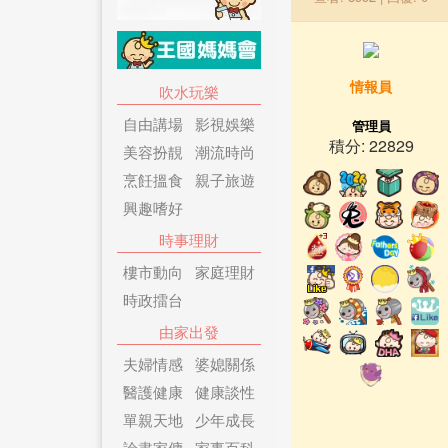
情報員
吹水玩樂
自由講場
影視娛樂
管理員
積分: 22829
美容扮靚
潮流時尚
烹飪搵食
親子旅遊
興趣嗜好
時事理財
樓市動向
家庭理財
時政擂台
由家出發
夫婦情感
婆媳關係
醫護健康
健康談性
單親天地
少年成長
論盡家傭
家事百科