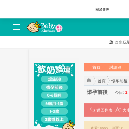
關於集團
🏖️
吹水玩
首頁
討論區
首頁
懷孕前後
懷孕前後
今日:
2
返回列表
›
›
查看: 8992
|
回覆: 0