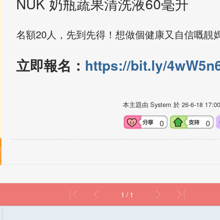
NUK 奶瓶蔬果清洗液60毫升
名額20人，先到先得！想做個健康又自信嘅靚
立即報名：
https://bit.ly/4wW5n
本主題由 System 於
26-6-18 17:0
0
0
1 / 1