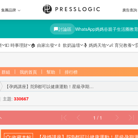
集團品牌
廣告查詢
討論區
WhatsApp媽媽谷
親子生活圈
教
樂
💵
時事理財
🏠
由家出發
🍼
飲奶論壇
🤱
媽媽天地
👶
育兒教養

群組
我的首頁
幫助
排行榜
【孕媽講座】陀B都可以健康運動！星級孕期運動與紮肚示 ...
|
主題:
330667
1 / 1
›
【孕媽講座】陀B都可以健康運動！星級孕期