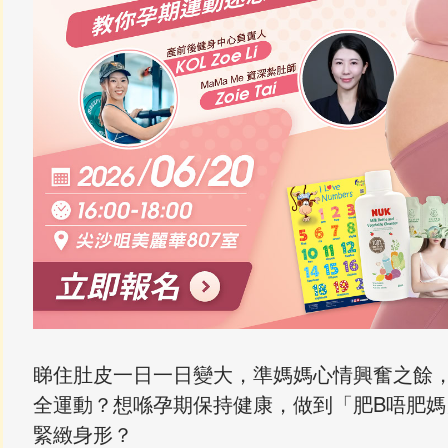
睇住肚皮一日一日變大，準媽媽心情興奮之餘
全運動？想喺孕期保持健康，做到「肥B唔肥
緊緻身形？