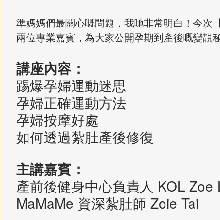
準媽媽們最關心嘅問題，我哋非常明白！今次
兩位專業嘉賓，為大家公開孕期到產後嘅變靚
講座內容：
踢爆孕婦運動迷思
孕婦正確運動方法
孕婦按摩好處
如何透過紮肚產後修復
主講嘉賓：
產前後健身中心負責人 KOL Zoe L
MaMaMe 資深紮肚師 Zoie Tai