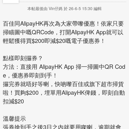
本帖最後由 Vin仔媽 於 26-6-5 15:30 編輯
百佳同AlipayHK再次為大家帶嚟優惠！依家只要
掃瞄圖中嘅QRCode，打開AlipayHK App就可以
輕鬆獲得買$200即減$20嘅電子優惠券！
點樣即刻攞券？
方法：直接用 AlipayHK App 掃一掃圖中QR Cod
e，優惠券即刻到手！
攞完券就唔好等喇，快啲嚟百佳或旗下超市掃貨
啦！買夠$200，埋單用AlipayHK俾錢，即刻自動
扣減$20
溫馨提示
張券搶到手之後3日之內就要用㗎喇，逾期就會