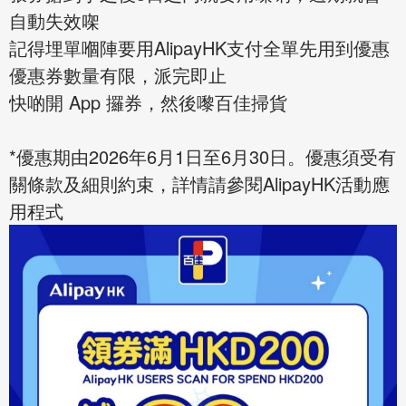
自動失效㗎
記得埋單嗰陣要用AlipayHK支付全單先用到優惠
優惠券數量有限，派完即止
快啲開 App 攞券，然後嚟百佳掃貨
*優惠期由2026年6月1日至6月30日。優惠須受有
關條款及細則約束，詳情請參閱AlipayHK活動應
用程式