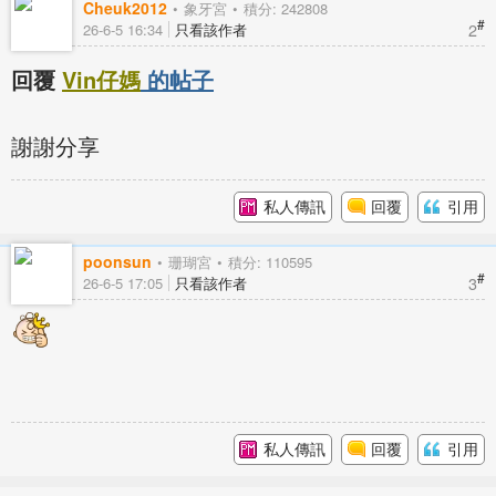
Cheuk2012
象牙宮
積分: 242808
#
2
26-6-5 16:34
只看該作者
回覆
Vin仔媽
的帖子
謝謝分享
私人傳訊
回覆
引用
poonsun
珊瑚宮
積分: 110595
#
3
26-6-5 17:05
只看該作者
私人傳訊
回覆
引用