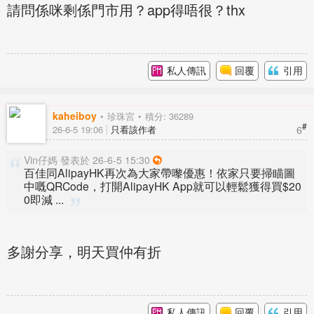
請問係咪剩係門市用？app得唔很？thx
私人傳訊
回覆
引用
kaheiboy
珍珠宮
積分: 36289
#
6
26-6-5 19:06
只看該作者
Vin仔媽 發表於 26-6-5 15:30
百佳同AlipayHK再次為大家帶嚟優惠！依家只要掃瞄圖
中嘅QRCode，打開AlipayHK App就可以輕鬆獲得買$20
0即減 ...
多謝分享，明天買仲有折
私人傳訊
回覆
引用