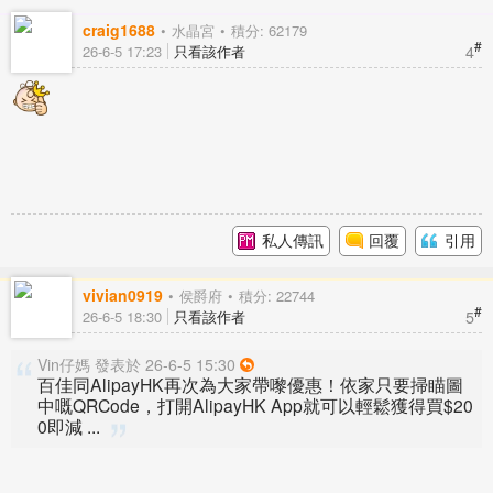
craig1688
水晶宮
積分: 62179
#
4
26-6-5 17:23
只看該作者
私人傳訊
回覆
引用
vivian0919
侯爵府
積分: 22744
#
5
26-6-5 18:30
只看該作者
Vin仔媽 發表於 26-6-5 15:30
百佳同AlipayHK再次為大家帶嚟優惠！依家只要掃瞄圖
中嘅QRCode，打開AlipayHK App就可以輕鬆獲得買$20
0即減 ...