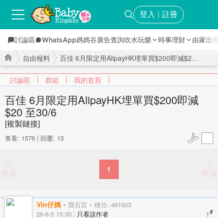
登入
註冊
｜
討論區
WhatsApp媽媽谷
廣告查詢
吹水玩樂
時事理財
由家出
自由報料
百佳 6月限定用AlipayHK埋單買$200即減$20 至30/6 ...
討論區
群組
我的首頁
百佳 6月限定用AlipayHK埋單買$200即減
$20 至30/6
›
›
[複製鏈接]
查看: 1576
|
回覆: 13
1
首頁
尾頁
Vin仔媽
寶石宮
積分: 461603
#
1
26-6-5 15:30
只看該作者