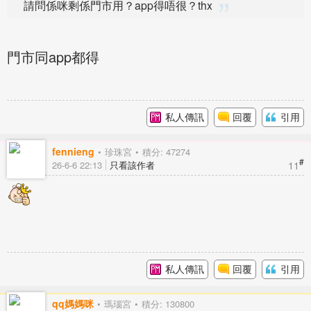
請問係咪剩係門市用？app得唔很？thx
門市同app都得
私人傳訊
回覆
引用
fennieng
珍珠宮
積分: 47274
#
11
26-6-6 22:13
只看該作者
私人傳訊
回覆
引用
qq媽媽咪
瑪瑙宮
積分: 130800