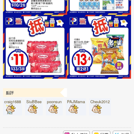
點評
craig1688
SiuBBee
poonsun
PAJMama
Cheuk2012