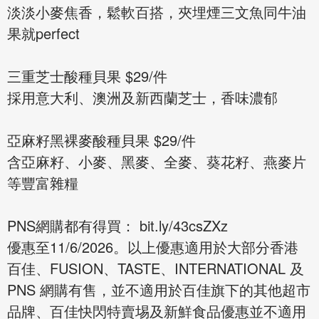
淡淡小麥焦香，鬆軟百搭，夾埋煙三文魚同牛油
果就perfect
三重芝士酸種貝果 $29/件
採用意大利、澳洲及新西蘭芝士，香味濃郁
亞麻籽黑裸麥酸種貝果 $29/件
含亞麻籽、小麥、黑麥、全麥、葵花籽、燕麥片
等豐富雜糧
PNS網購都有得買： bit.ly/43csZXz
優惠至11/6/2026。以上優惠適用於大部分香港
百佳、FUSION、TASTE、INTERNATIONAL 及
PNS 網購有售，並不適用於百佳旗下的其他超市
品牌、百佳快閃特賣埸及新鮮食品優惠並不適用