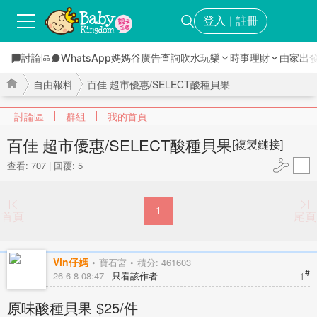
登入
註冊
｜
討論區
WhatsApp媽媽谷
廣告查詢
吹水玩樂
時事理財
由家出
自由報料
百佳 超市優惠/SELECT酸種貝果
討論區
群組
我的首頁
百佳 超市優惠/SELECT酸種貝果
[複製鏈接]
查看: 707
|
回覆: 5
›
›
1
首頁
尾頁
Vin仔媽
寶石宮
積分: 461603
#
1
26-6-8 08:47
只看該作者
原味酸種貝果 $25/件