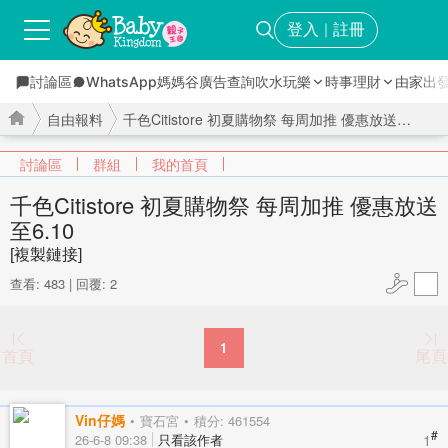
登入
註冊
｜
討論區
WhatsApp媽媽谷
廣告查詢
吹水玩樂
時事理財
由家出
自由報料
千色Citistore 初夏購物祭 每周加推 優惠放送 至6.10 ...
討論區
群組
我的首頁
千色Citistore 初夏購物祭 每周加推 優惠放送
至6.10
›
›
[複製鏈接]
查看: 483
|
回覆: 2
1
首頁
尾頁
Vin仔媽
寶石宮
積分: 461554
#
1
26-6-8 09:38
只看該作者