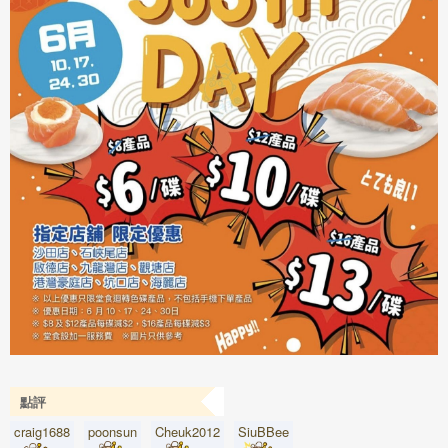
點評
craig1688
poonsun
Cheuk2012
SiuBBee