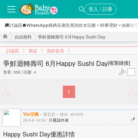
登入
註冊
｜
討論區
WhatsApp媽媽谷
廣告查詢
吹水玩樂
時事理財
由家出
自由報料
爭鮮迴轉壽司 6月Happy Sushi Day
討論區
群組
我的首頁
爭鮮迴轉壽司 6月Happy Sushi Day
[複製鏈接]
查看: 658
|
回覆: 4
›
›
1
首頁
尾頁
Vin仔媽
寶石宮
積分: 461673
#
1
26-6-8 14:54
只看該作者
Happy Sushi Day優惠詳情