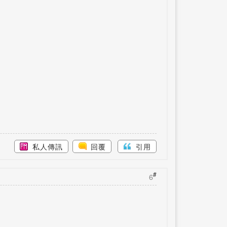
私人傳訊
回覆
引用
#
6