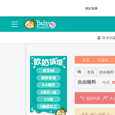
關於集團
🏖️
吹水玩
首頁
討論區
首頁
自由報料
自由報料
今日:
1
返回列表
›
›
查看: 867
|
回覆: 6