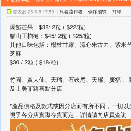
發表於
26-6-8 17:59
|
只看該作者
|
倒序瀏覽
|
打印
爆餡芒果：$38/ 2粒 ( $22/粒)
貓山王榴槤：$45/ 2粒 ( $25/粒)
其他口味包括：楊枝甘露、流心朱古力、紫米
芝麻
$30 / 2粒 ( $18/粒)
竹園、黃大仙、天瑞、石硤尾、天耀、廣福 、
及士美菲路喜點分店
*產品價格及款式或因分店而有所不同，一切以
視乎各分店實際存貨而定，詳情請向店員查詢