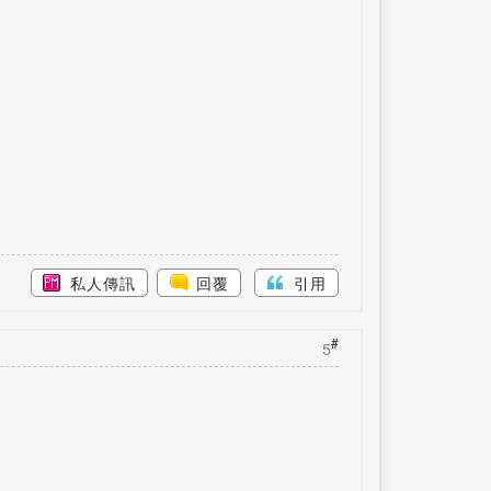
私人傳訊
回覆
引用
#
5