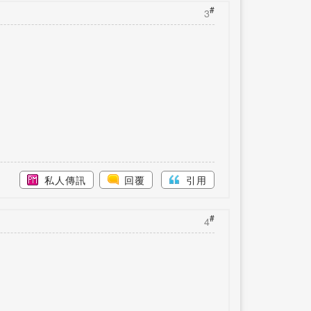
#
3
私人傳訊
回覆
引用
#
4