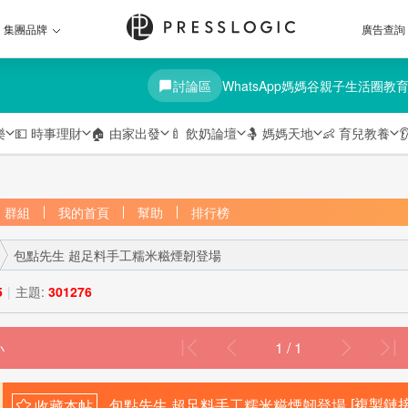
集團品牌
廣告查詢
討論區
WhatsApp媽媽谷
親子生活圈
教
樂
💵
時事理財
🏠
由家出發
🍼
飲奶論壇
🤱
媽媽天地
👶
育兒教養

群組
我的首頁
幫助
排行榜
包點先生 超足料手工糯米糍煙韌登場
5
|
主題:
301276
1 / 1
›
包點先生 超足料手工糯米糍煙韌登場
[複製鏈接