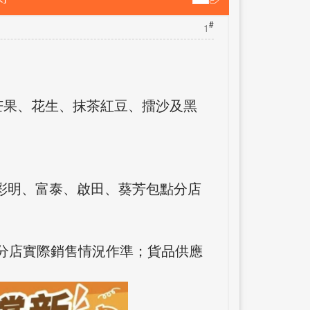
#
1
芒果、花生、抹茶紅豆、擂沙及黑
彩明、富泰、啟田、葵芳包點分店
分店實際銷售情況作準；貨品供應