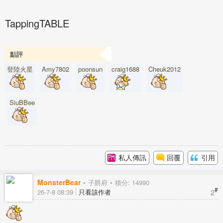
TappingTABLE
點評
登陸火星
Amy7802
poonsun
craig1688
Cheuk2012
SiuBBee
私人傳訊
回覆
引用
MonsterBear
子爵府
積分: 14990
#
2
26-7-8 08:39
只看該作者