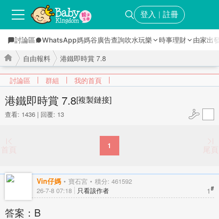
登入
註冊
｜
討論區
WhatsApp媽媽谷
廣告查詢
吹水玩樂
時事理財
由家出
自由報料
港鐵即時賞 7.8
討論區
群組
我的首頁
港鐵即時賞 7.8
[複製鏈接]
查看: 1436
|
回覆: 13
›
›
1
首頁
尾頁
Vin仔媽
寶石宮
積分: 461592
#
1
26-7-8 07:18
只看該作者
答案：B