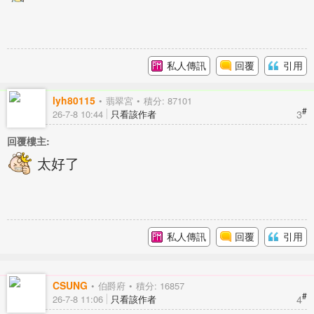
私人傳訊
回覆
引用
lyh80115
翡翠宮
積分: 87101
#
3
26-7-8 10:44
只看該作者
回覆樓主:
太好了
私人傳訊
回覆
引用
CSUNG
伯爵府
積分: 16857
#
4
26-7-8 11:06
只看該作者