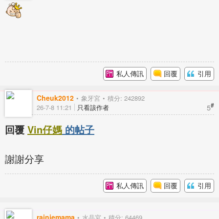
私人傳訊
回覆
引用
Cheuk2012
象牙宮
積分: 242892
#
5
26-7-8 11:21
只看該作者
回覆
Vin仔媽
的帖子
謝謝分享
私人傳訊
回覆
引用
rainiemama
水晶宮
積分: 64469