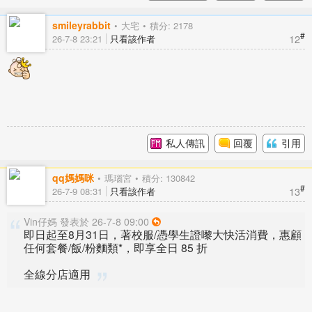
smileyrabbit
大宅
積分: 2178
#
12
26-7-8 23:21
只看該作者
私人傳訊
回覆
引用
qq媽媽咪
瑪瑙宮
積分: 130842
#
13
26-7-9 08:31
只看該作者
Vin仔媽 發表於 26-7-8 09:00
即日起至8月31日，著校服/憑學生證嚟大快活消費，惠顧
任何套餐/飯/粉麵類*，即享全日 85 折
全線分店適用