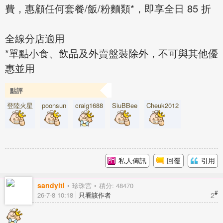
費，惠顧任何套餐/飯/粉麵類*，即享全日 85 折
全線分店適用
*單點小食、飲品及外賣盤裝除外，不可與其他優
惠並用
點評
登陸火星
poonsun
craig1688
SiuBBee
Cheuk2012
私人傳訊
回覆
引用
sandyitl
珍珠宮
積分: 48470
#
2
26-7-8 10:18
只看該作者