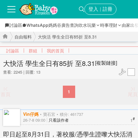
登入
註冊
｜
討論區
WhatsApp媽媽谷
廣告查詢
吹水玩樂
時事理財
由家出
自由報料
大快活 學生全日有85折 至8.31
討論區
群組
我的首頁
大快活 學生全日有85折 至8.31
[複製鏈接]
查看: 2245
|
回覆: 13
›
›
1
首頁
尾頁
Vin仔媽
寶石宮
積分: 461737
#
1
26-7-8 09:00
只看該作者
即日起至8月31日，著校服/憑學生證嚟大快活消