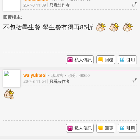
#
6
26-7-8 11:39
只看該作者
回覆樓主:
不包括學生餐 學生餐冇得再85折
私人傳訊
回覆
引用
waiyuktsoi
珍珠宮
積分: 46850
#
7
26-7-8 11:54
只看該作者
私人傳訊
回覆
引用