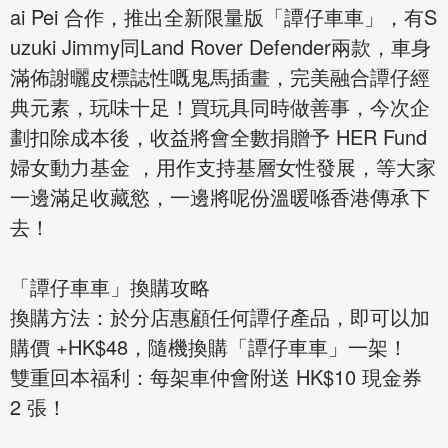
ai Pei 合作，推出全新限量版「譚仔車車」，有S
uzuki Jimmy同Land Rover Defender兩款，車身
滿佈謝曬皮標誌性嘅鬼馬插畫，完美融合譚仔經
典元素，玩味十足！買玩具同時做善事，今次企
劃扣除成本後，收益將會全數捐贈予 HER Fund
婦女動力基金 ，用作支持基層女性發展，等大家
一邊滿足收藏慾，一邊將呢份溫暖喺香港傳承下
去！
「譚仔車車」換購攻略
換購方法：於分店惠顧任何譚仔產品，即可以加
購價 +HK$48，隨機換購「譚仔車車」一架！
雙重回本福利：每架車仲會附送 HK$10 現金券
2 張！