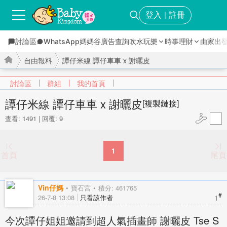
登入
註冊
｜
討論區
WhatsApp媽媽谷
廣告查詢
吹水玩樂
時事理財
由家出
自由報料
譚仔米線 譚仔車車 x 謝曬皮
討論區
群組
我的首頁
譚仔米線 譚仔車車 x 謝曬皮
[複製鏈接]
查看: 1491
|
回覆: 9
›
›
1
首頁
尾頁
Vin仔媽
寶石宮
積分: 461765
#
1
26-7-8 13:08
只看該作者
今次譚仔姐姐邀請到超人氣插畫師 謝曬皮 Tse S