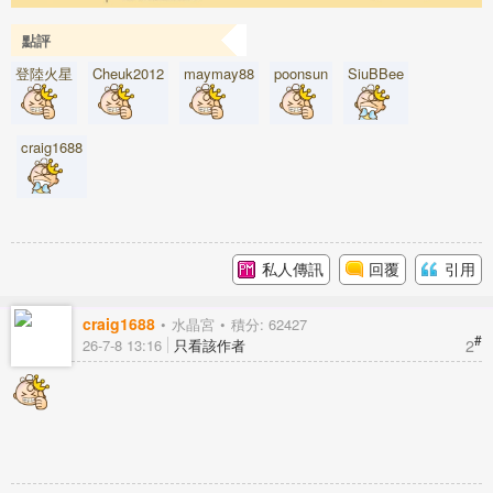
點評
登陸火星
Cheuk2012
maymay88
poonsun
SiuBBee
craig1688
私人傳訊
回覆
引用
craig1688
水晶宮
積分: 62427
#
2
26-7-8 13:16
只看該作者