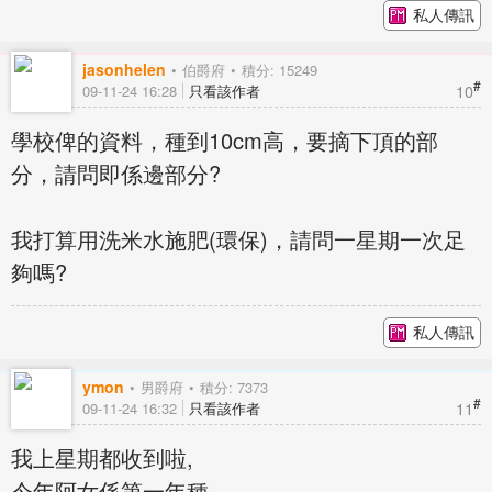
私人傳訊
jasonhelen
伯爵府
積分: 15249
#
10
09-11-24 16:28
只看該作者
學校俾的資料，種到10cm高，要摘下頂的部
分，請問即係邊部分?
我打算用洗米水施肥(環保)，請問一星期一次足
夠嗎?
私人傳訊
ymon
男爵府
積分: 7373
#
11
09-11-24 16:32
只看該作者
我上星期都收到啦,
今年阿女係第一年種,