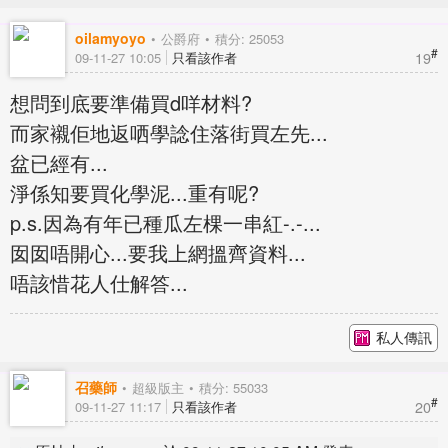
oilamyoyo
公爵府
積分: 25053
#
19
09-11-27 10:05
只看該作者
想問到底要準備買d咩材料?
而家襯佢地返哂學諗住落街買左先...
盆已經有...
淨係知要買化學泥...重有呢?
p.s.因為有年已種瓜左棵一串紅-.-...
囡囡唔開心...要我上網搵齊資料...
唔該惜花人仕解答...
私人傳訊
召藥師
超級版主
積分: 55033
#
20
09-11-27 11:17
只看該作者