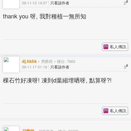
#
2
09-11-13 14:07
只看該作者
thank you 呀, 我對種植一無所知
私人傳訊
dj.hkhk
男爵府
積分: 7563
#
3
09-11-17 01:19
只看該作者
棵石竹好凍呀! 凍到d葉縮埋哂呀, 點算呀?!
私人傳訊