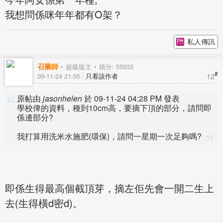
我想問係咪年年都有O架？
私人傳訊
召藥師
超級版主
積分: 55033
#
12
09-11-24 21:55
只看該作者
原帖由
jasonhelen
於 09-11-24 04:28 PM 發表
學校俾的資料，種到10cm高，要摘下頂的部分，請問即
係邊部分?
我打算用洗米水施肥(環保)，請問一星期一次足夠嗎?
即係生得最高個截頂芽，摘左佢先會一開二生上
去(生得橫d密d)。