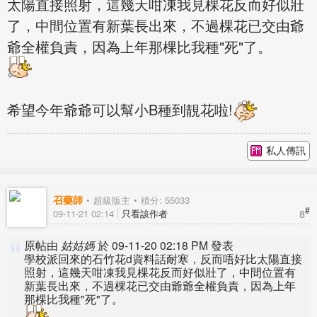
太陽直接照射，這幾天咁凍我見棵花反而好似壯
了，中間位置有新葉長出來，不過棵花已交由爺
爺全權負責，因為上年那棵比我種"死"了。
希望今年爺爺可以幫小B種到靚花啦!
私人傳訊
召藥師
超級版主
積分: 55033
#
8
09-11-21 02:14
只看該作者
原帖由
姑姑媽
於 09-11-20 02:18 PM 發表
學校派回來的石竹花d資料話耐寒，反而唔好比太陽直接
照射，這幾天咁凍我見棵花反而好似壯了，中間位置有
新葉長出來，不過棵花已交由爺爺全權負責，因為上年
那棵比我種"死"了。