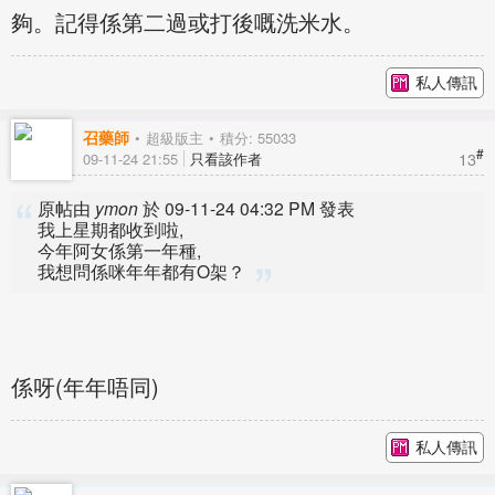
夠。記得係第二過或打後嘅洗米水。
私人傳訊
召藥師
超級版主
積分: 55033
#
13
09-11-24 21:55
只看該作者
原帖由
ymon
於 09-11-24 04:32 PM 發表
我上星期都收到啦,
今年阿女係第一年種,
我想問係咪年年都有O架？
係呀(年年唔同)
私人傳訊