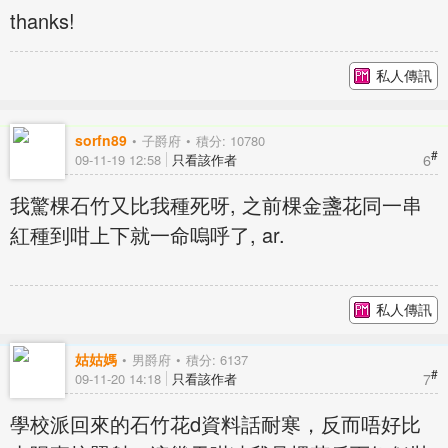
thanks!
私人傳訊
sorfn89
子爵府
積分: 10780
#
6
09-11-19 12:58
只看該作者
我驚棵石竹又比我種死呀, 之前棵金盞花同一串
紅種到咁上下就一命嗚呼了, ar.
私人傳訊
姑姑媽
男爵府
積分: 6137
#
7
09-11-20 14:18
只看該作者
學校派回來的石竹花d資料話耐寒，反而唔好比