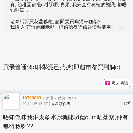
賽, 幼稚園都攪d咁既嘢, 真煩, 我完全冇種植的知識, 都唔
知點算...
老師話要買花盆移植, 請問要買咩泥來種架?
我睇咗"石竹栽種示範", 但係聽得唔係好清楚要用 ...
買最普通個d科學泥已搞掂(即超市都買到個d)
私人傳訊
19790823
大宅
積分: 3054
#
17
09-11-25 16:07
只看該作者
唔知係咪我淋太多水,我嗰棵d葉dum晒落黎,仲有
無得救呀??