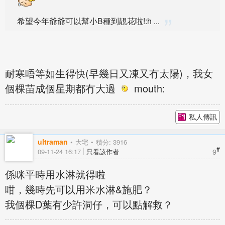
希望今年爺爺可以幫小B種到靚花啦!:h ...
耐寒唔等如生得快(早幾日又凍又冇太陽)，我女
個棵苗成個星期都冇大過
mouth:
私人傳訊
ultraman
大宅
積分: 3916
#
9
09-11-24 16:17
只看該作者
係咪平時用水淋就得啦
咁，幾時先可以用米水淋&施肥？
我個棵D葉有少許洞仔，可以點解救？