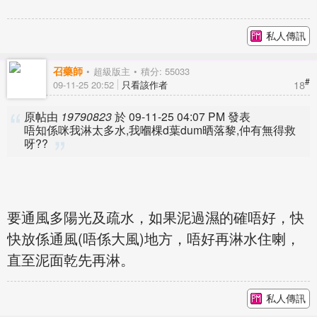
私人傳訊
召藥師
超級版主
積分: 55033
#
18
09-11-25 20:52
只看該作者
原帖由
19790823
於 09-11-25 04:07 PM 發表
唔知係咪我淋太多水,我嗰棵d葉dum晒落黎,仲有無得救
呀??
要通風多陽光及疏水，如果泥過濕的確唔好，快
快放係通風(唔係大風)地方，唔好再淋水住喇，
直至泥面乾先再淋。
私人傳訊