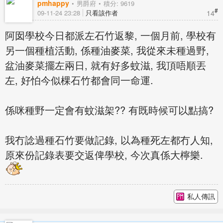
pmhappy
男爵府
積分: 9619
#
14
09-11-24 23:28
只看該作者
阿囡學校今日都派左石竹返黎, 一個月前, 學校有
另一個種植活動, 係種油麥菜, 我從來未種過野,
盆油麥菜擺左兩日, 就有好多蚊滋, 我頂唔順丟
左, 好怕今似棵石竹都會同一命運.
係咪種野一定會有蚊滋架?? 有既時候可以點搞?
我冇諗過種石竹要做記錄, 以為種死左都冇人知,
原來份記錄表要交返俾學校, 今次真係大檸樂.
私人傳訊