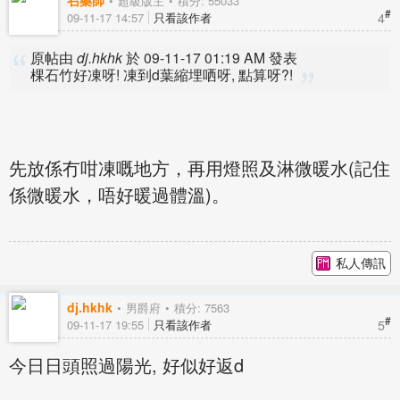
召藥師
超級版主
積分: 55033
#
4
09-11-17 14:57
只看該作者
原帖由
dj.hkhk
於 09-11-17 01:19 AM 發表
棵石竹好凍呀! 凍到d葉縮埋哂呀, 點算呀?!
先放係冇咁凍嘅地方，再用燈照及淋微暖水(記住
係微暖水，唔好暖過體溫)。
私人傳訊
dj.hkhk
男爵府
積分: 7563
#
5
09-11-17 19:55
只看該作者
今日日頭照過陽光, 好似好返d