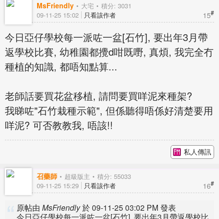
MsFriendly
大宅
積分: 3031
#
15
09-11-25 15:02
只看該作者
今日亞仔學校每一派咗一盆[石竹], 要出年3月帶
返學校比賽, 幼稚園都攪d咁既嘢, 真煩, 我完全冇
種植的知識, 都唔知點算...
老師話要買花盆移植, 請問要買咩泥來種架?
我睇咗"石竹栽種示範", 但係聽得唔係好清楚要用
咩泥? 可否教教我, 唔該!!
私人傳訊
召藥師
超級版主
積分: 55033
#
16
09-11-25 15:29
只看該作者
原帖由
MsFriendly
於 09-11-25 03:02 PM 發表
今日亞仔學校每一派咗一盆[石竹], 要出年3月帶返學校比