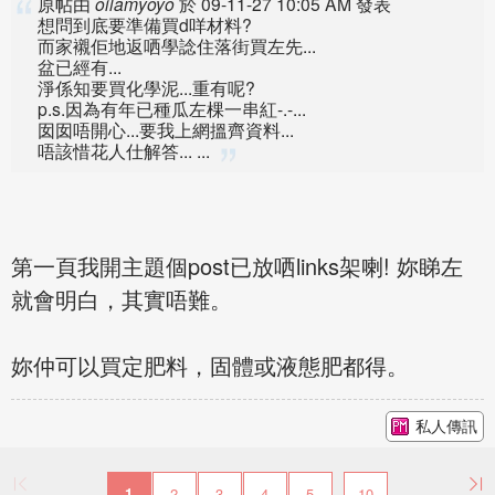
原帖由
oilamyoyo
於 09-11-27 10:05 AM 發表
想問到底要準備買d咩材料?
而家襯佢地返哂學諗住落街買左先...
盆已經有...
淨係知要買化學泥...重有呢?
p.s.因為有年已種瓜左棵一串紅-.-...
囡囡唔開心...要我上網搵齊資料...
唔該惜花人仕解答... ...
第一頁我開主題個post已放哂links架喇! 妳睇左
就會明白，其實唔難。
妳仲可以買定肥料，固體或液態肥都得。
私人傳訊
1
2
3
4
5
10
...