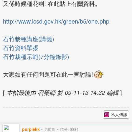
又係時候種花喇! 在此貼上有關資料。
http://www.lcsd.gov.hk/green/b5/one.php
石竹栽種講座(講義)
石竹資料單張
石竹栽種示範(7分鐘錄影)
大家如有任何問題可在此一齊討論!
[
本帖最後由 召藥師 於 09-11-13 14:32 編輯
]
私人傳訊
purplekk
男爵府
積分: 8884