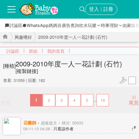
登入
註冊
｜
討論區
WhatsApp媽媽谷
廣告查詢
吹水玩樂
時事理財
由家出
興趣嗜好
2009-2010年度一人一花計劃 (石竹)
討論區
群組
我的首頁
2009-2010年度一人一花計劃 (石竹)
[種植]
[複製鏈接]
›
›
查看: 31559
|
回覆: 182
1
2
3
4
5
10
...
首頁
尾頁
召藥師
超級版主
積分: 55033
#
1
09-11-13 04:28
只看該作者