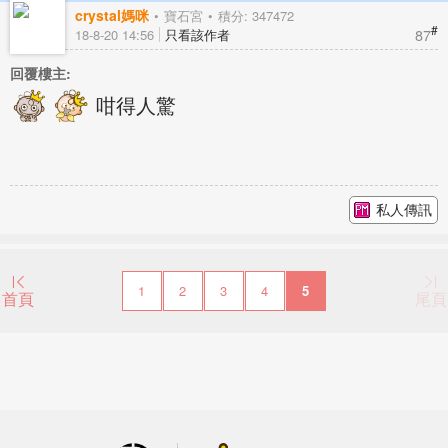
crystal媽咪
寶石宮
積分: 347472
#
87
18-8-20 14:56
只看該作者
回覆樓主:
咁得人驚
私人傳訊
1
2
3
4
5
首頁
尾頁