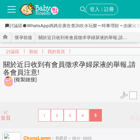
登入
註冊
｜
討論區
WhatsApp媽媽谷
廣告查詢
吹水玩樂
時事理財
由家出
懷孕前後
關於近日收到有會員徵求孕婦尿液的舉報,請各會員注意! ...
討論區
群組
我的首頁
關於近日收到有會員徵求孕婦尿液的舉報,請
各會員注意!
›
›
[複製鏈接]
1
2
3
4
5
首頁
尾頁
ChongLamm
男爵府
積分: 6505