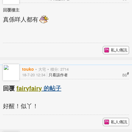
回覆樓主
真係咩人都有
私人傳訊
touko
大宅
積分: 2714
#
86
18-7-20 12:34
只看該作者
回覆
fairyfairy
的帖子
好醒！似丫！
私人傳訊