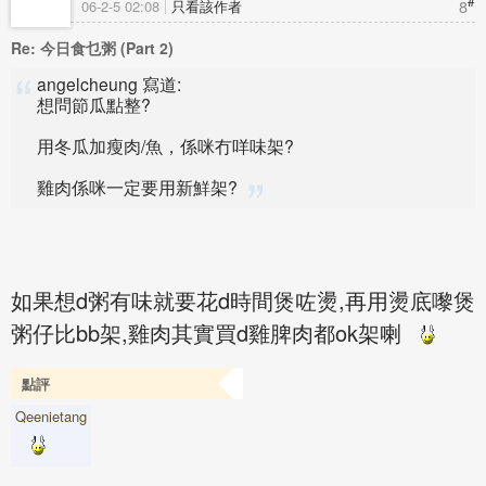
#
8
06-2-5 02:08
只看該作者
Re: 今日食乜粥 (Part 2)
angelcheung 寫道:
想問節瓜點整?
用冬瓜加瘦肉/魚，係咪冇咩味架?
雞肉係咪一定要用新鮮架?
如果想d粥有味就要花d時間煲咗燙,再用燙底嚟煲
粥仔比bb架,雞肉其實買d雞脾肉都ok架喇
點評
Qeenietang