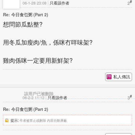
#
2
06-1-28 23:08
只看該作者
Re: 今日食乜粥 (Part 2)
想問節瓜點整?
用冬瓜加瘦肉/魚，係咪冇咩味架?
雞肉係咪一定要用新鮮架?
私人傳訊
該用戶已被刪除
#
3
06-2-2 11:12
只看該作者
Re: 今日食乜粥 (Part 2)
提示:
作者被禁止或刪除 內容自動屏蔽