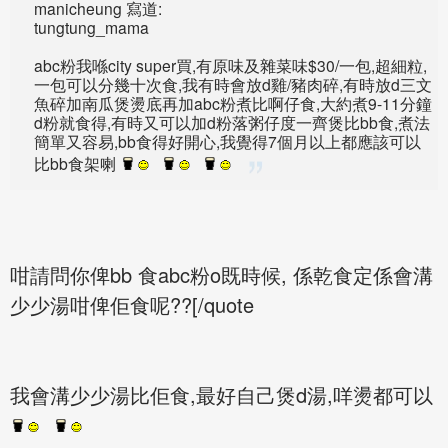
manicheung 寫道:
tungtung_mama
abc粉我喺city super買,有原味及雜菜味$30/一包,超細粒,
一包可以分幾十次食,我有時會放d雞/豬肉碎,有時放d三文
魚碎加南瓜煲燙底再加abc粉煮比啊仔食,大約煮9-11分鐘
d粉就食得,有時又可以加d粉落粥仔度一齊煲比bb食,煮法
簡單又容易,bb食得好開心,我覺得7個月以上都應該可以
比bb食架喇
咁請問你俾bb 食abc粉o既時候, 係乾食定係會溝
少少湯咁俾佢食呢??[/quote
我會溝少少湯比佢食,最好自己煲d湯,咩燙都可以