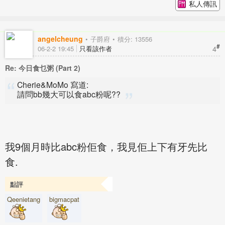
私人傳訊
angelcheung
子爵府
積分: 13556
#
4
06-2-2 19:45
只看該作者
Re: 今日食乜粥 (Part 2)
Cherie&MoMo 寫道:
請問bb幾大可以食abc粉呢??
我9個月時比abc粉佢食，我見佢上下有牙先比
食.
點評
Qeenietang
bigmacpat