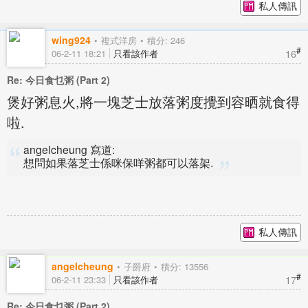
私人傳訊
wing924
複式洋房
積分: 246
#
16
06-2-11 18:21
只看該作者
Re: 今日食乜粥 (Part 2)
煲好粥息火,將一塊芝士放落粥度攪到容晒就食得
啦.
angelcheung 寫道:
想問如果落芝士係咪保咩粥都可以落架.
私人傳訊
angelcheung
子爵府
積分: 13556
#
17
06-2-11 23:33
只看該作者
Re: 今日食乜粥 (Part 2)