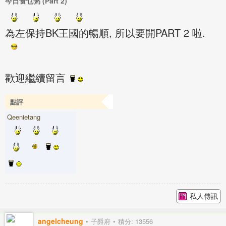
今日食乜粥 (Part 2)
為左保持BK王國的暢順, 所以要開PART 2 啦.
歡迎繼續留言
點評
Qeenietang
私人傳訊
angelcheung
子爵府
積分: 13556