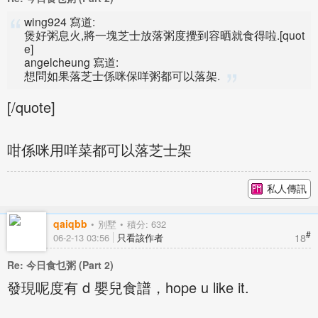
wing924 寫道:
煲好粥息火,將一塊芝士放落粥度攪到容晒就食得啦.[quot
e]
angelcheung 寫道:
想問如果落芝士係咪保咩粥都可以落架.
[/quote]
咁係咪用咩菜都可以落芝士架
私人傳訊
qaiqbb
別墅
積分: 632
#
18
06-2-13 03:56
只看該作者
Re: 今日食乜粥 (Part 2)
發現呢度有 d 嬰兒食譜，hope u like it.