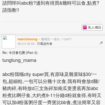
請問咩叫abc粉?邊到有得買&幾時可以食,點煮?
請指教!!
私人傳訊
manicheung
珊瑚宮
積分: 113477
#
7
06-2-5 02:02
只看該作者
Re: 今日食乜粥 (Part 2)
tungtung_mama
abc粉我喺city super買,有原味及雜菜味$30/一
包,超細粒,一包可以分幾十次食,我有時會放d雞/
豬肉碎,有時放d三文魚碎加南瓜煲燙底再加abc
粉煮比啊仔食,大約煮9-11分鐘d粉就食得,有時又
可以加d粉落粥仔度一齊煲比bb食,煮法簡單又容