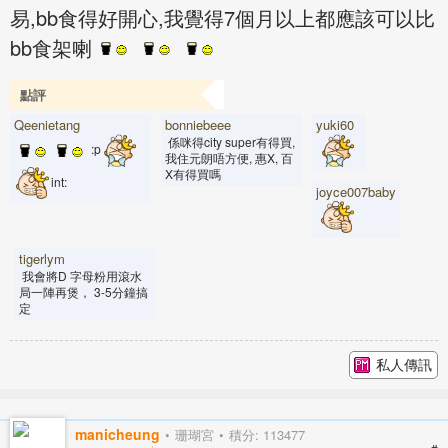
易,bb食得好開心,我覺得7個月以上都應該可以比
bb食架喇
點評
Qeenietang
bonniebeee
yuki60
係咪得city super有得買,
:p
我住元朗唔方便, 惠X, 百
X有得買嗎
int:
joyce007baby
tigerlym
我會將D 字母粉用滾水
局一陣再煲， 3-5分鐘搞
定
私人傳訊
manicheung
珊瑚宮
積分: 113477