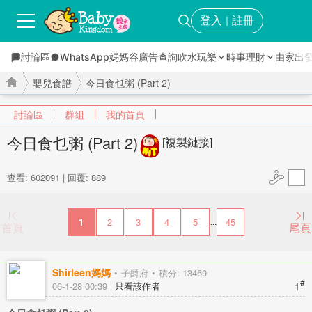
登入
註冊
｜
討論區
WhatsApp媽媽谷
廣告查詢
吹水玩樂
時事理財
由家出
嬰兒食譜
今日食乜粥 (Part 2)
討論區
群組
我的首頁
今日食乜粥 (Part 2)
[複製鏈接]
›
›
查看: 602091
|
回覆: 889
1
2
3
4
5
45
...
首頁
尾頁
Shirleen媽媽
子爵府
積分: 13469
#
1
06-1-28 00:39
只看該作者