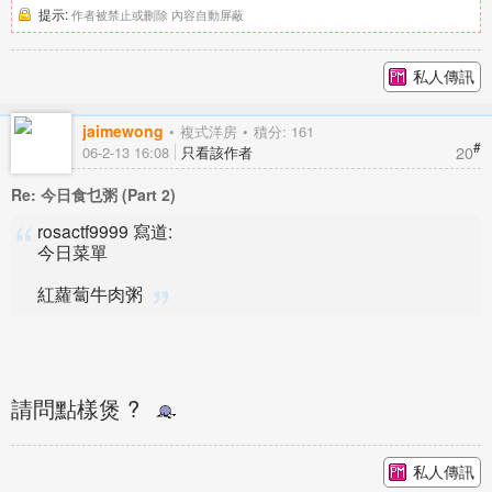
提示:
作者被禁止或刪除 內容自動屏蔽
私人傳訊
jaimewong
複式洋房
積分: 161
#
20
06-2-13 16:08
只看該作者
Re: 今日食乜粥 (Part 2)
rosactf9999 寫道:
今日菜單
紅蘿蔔牛肉粥
請問點樣煲 ?
私人傳訊