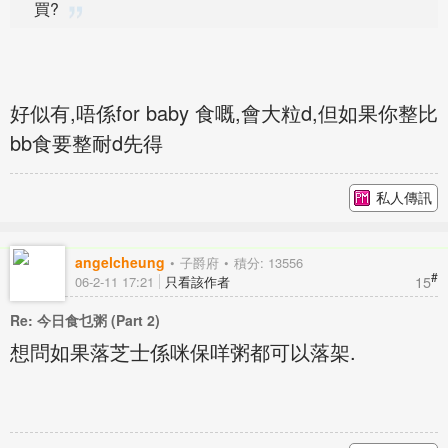
買?
好似有,唔係for baby 食嘅,會大粒d,但如果你整比
bb食要整耐d先得
私人傳訊
angelcheung
子爵府
積分: 13556
#
15
06-2-11 17:21
只看該作者
Re: 今日食乜粥 (Part 2)
想問如果落芝士係咪保咩粥都可以落架.