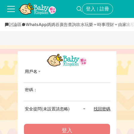
登入
註冊
｜
討論區
WhatsApp媽媽谷
廣告查詢
吹水玩樂
時事理財
由家出
用戶名
密碼：
安全提問(未設置請忽略)
找回密碼
登入