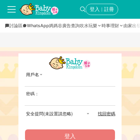
登入
註冊
｜
討論區
WhatsApp媽媽谷
廣告查詢
吹水玩樂
時事理財
由家出
用戶名
密碼：
安全提問(未設置請忽略)
找回密碼
登入