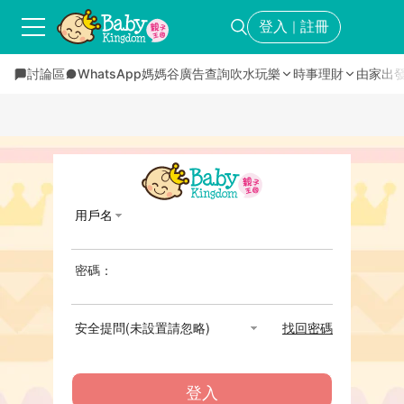
登入
註冊
｜
討論區
WhatsApp媽媽谷
廣告查詢
吹水玩樂
時事理財
由家出
用戶名
密碼：
安全提問(未設置請忽略)
找回密碼
登入