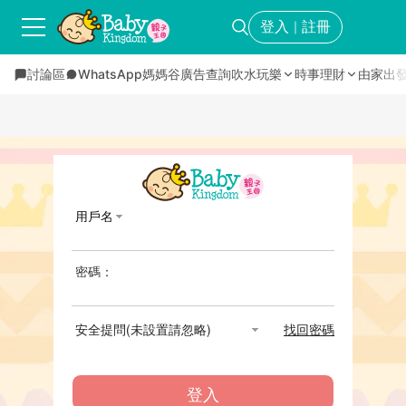
登入
註冊
｜
討論區
WhatsApp媽媽谷
廣告查詢
吹水玩樂
時事理財
由家出
用戶名
密碼：
安全提問(未設置請忽略)
找回密碼
登入