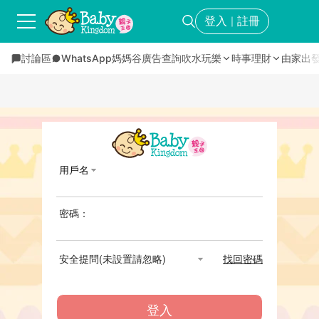
登入
註冊
｜
討論區
WhatsApp媽媽谷
廣告查詢
吹水玩樂
時事理財
由家出
用戶名
密碼：
安全提問(未設置請忽略)
找回密碼
登入