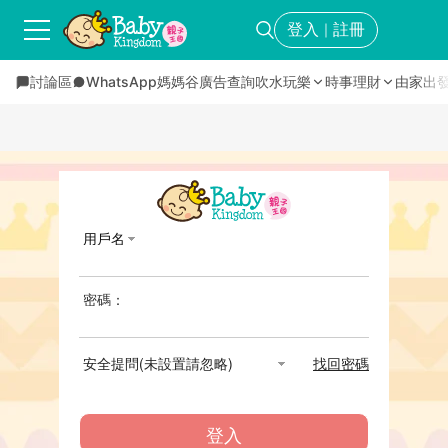
登入
註冊
｜
討論區
WhatsApp媽媽谷
廣告查詢
吹水玩樂
時事理財
由家出
用戶名
密碼：
安全提問(未設置請忽略)
找回密碼
登入