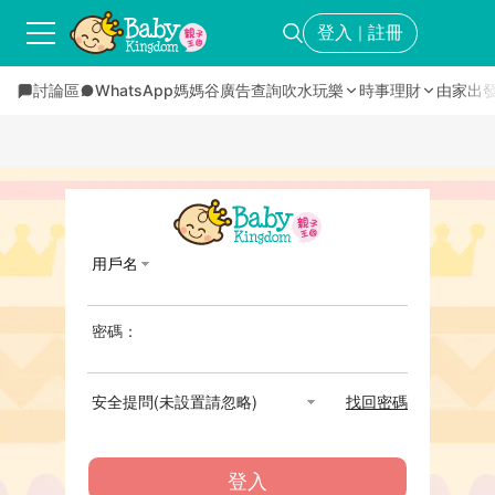
登入
註冊
｜
討論區
WhatsApp媽媽谷
廣告查詢
吹水玩樂
時事理財
由家出
用戶名
密碼：
安全提問(未設置請忽略)
找回密碼
登入