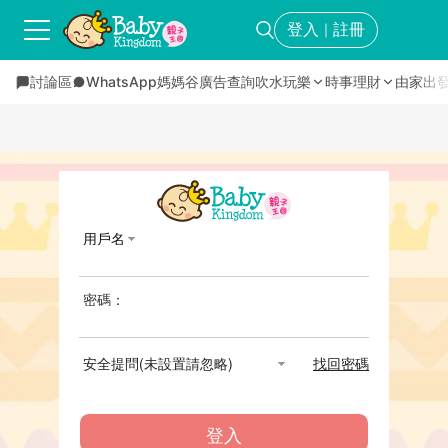
登入
註冊
｜
討論區
WhatsApp媽媽谷
廣告查詢
吹水玩樂
時事理財
由家出
用戶名
密碼：
安全提問(未設置請忽略)
找回密碼
登入