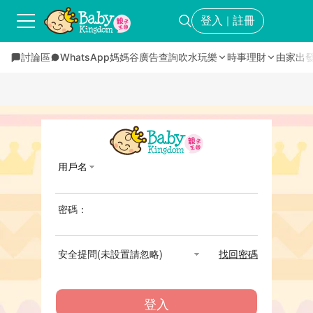
登入
註冊
｜
討論區
WhatsApp媽媽谷
廣告查詢
吹水玩樂
時事理財
由家出
用戶名
密碼：
安全提問(未設置請忽略)
找回密碼
登入