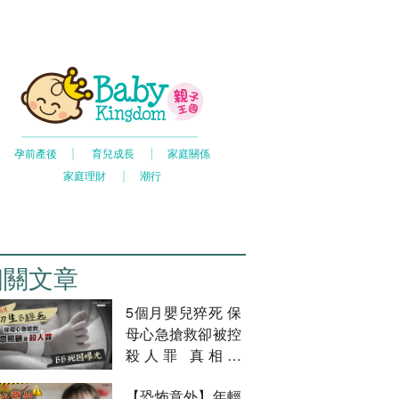
相關文章
5個月嬰兒猝死 保
母心急搶救卻被控
殺人罪 真相係
點？
【恐怖意外】年輕