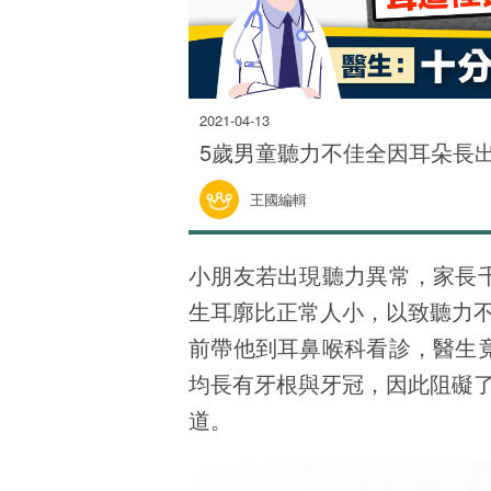
2021-04-13
5歲男童聽力不佳全因耳朵長
王國編輯
小朋友若出現聽力異常，家長
生耳廓比正常人小，以致聽力
前帶他到耳鼻喉科看診，醫生
均長有牙根與牙冠，因此阻礙
道。