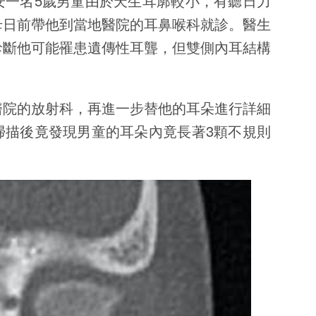
安一名5歲男童由於天生耳廓較小，有聽日力
母日前帶他到當地醫院的耳鼻喉科就診。醫生
診斷他可能罹患遺傳性耳聾，但雙側內耳結構
。
醫院的放射科，再進一步替他的耳朵進行詳細
掃描後竟發現男童的耳朵內竟長著3顆不規則