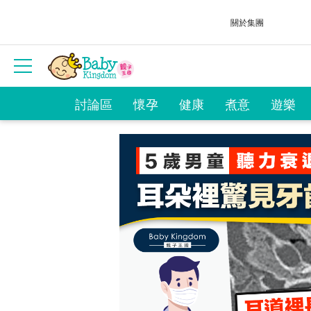
關於集團
討論區
懷孕
健康
煮意
遊樂