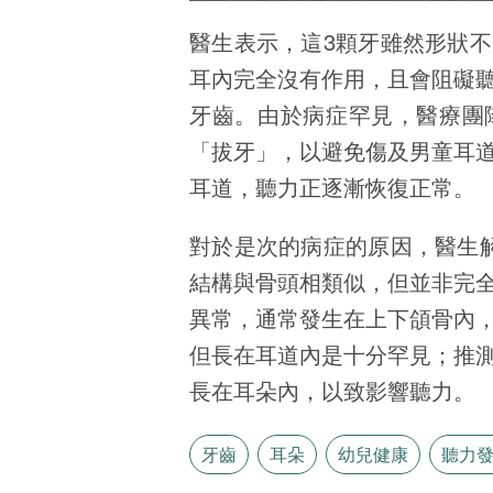
醫生表示，這3顆牙雖然形狀
耳內完全沒有作用，且會阻礙
牙齒。由於病症罕見，醫療團
「拔牙」，以避免傷及男童耳
耳道，聽力正逐漸恢復正常。
對於是次的病症的原因，醫生
結構與骨頭相類似，但並非完
異常，通常發生在上下頜骨內
但長在耳道內是十分罕見；推
長在耳朵內，以致影響聽力。
牙齒
耳朵
幼兒健康
聽力