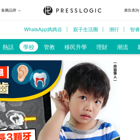
集團品牌
廣告查詢
WhatsApp媽媽谷
親子生活圈
潮行
智睿
熱話
學校
管教
移民升學
理財
潮流