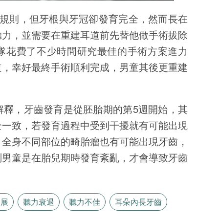
不規則，但牙根與牙冠卻發育完全，然而長在
聽力，並需要在重建耳道前先替他做手術拔除
隊花費了不少時間研究最佳的手術方案進力
道，幸好最終手術順利完成，男童其後更重建
解釋，牙齒發育是從胚胎期的第5週開始，其
全一致，若發育過程中受到干擾就有可能出現
，全身不同部位的畸胎瘤也有可能出現牙齒，
測男童是在胎兒期時發育紊亂，才會導致牙齒
發展
聽力衰退
聽力不佳
耳朵內長牙齒