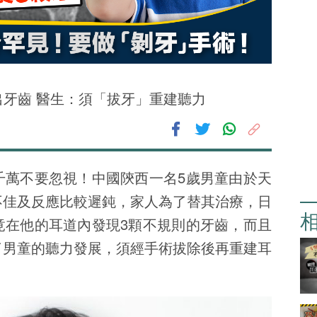
出牙齒 醫生：須「拔牙」重建聽力
2.5K
千萬不要忽視！中國陝西一名5歲男童由於天
不佳及反應比較遲鈍，家人為了替其治療，日
竟在他的耳道內發現3顆不規則的牙齒，而且
了男童的聽力發展，須經手術拔除後再重建耳