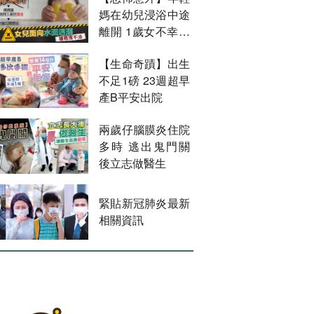
媽在幼兒浸浴中途
離開 1歲女不幸溺
斃
【生命奇蹟】出生
不足1磅 23週超早
產B平安出院
兩歲仔腦膜炎住院
多時 逃出鬼門關
後立志做醫生
緊貼新冠肺炎最新
相關資訊