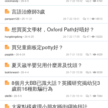
cicicimandy
26-6-5
26-7-22 18:02
2 /
4760
言語治療師3歲
pampam123
25-11-21
26-7-22 18:01
11 /
18513
想買英文學材，Oxford Path好唔好？
hungdongdong
26-6-25
26-7-22 17:55
47 /
10223
買兒童廁板定potty好？
poppbb
26-6-24
26-7-21 13:02
7 /
4029
夏天嵗半嬰兒用什麼蓆及忱頭？
lookforward
26-4-4
26-7-20 15:38
6 /
9039
8個月大BB已識大話？英國研究揭幼兒3
歲前16種欺騙行為
elle56
26-5-5
26-7-20 15:14
7 /
7384
大家點樣處理小朋友喺街瞓地扭計