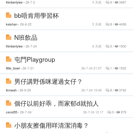
Kimberlylee
26-7-2
5 天前
9 /
3487
bb唔肯用學習杯
keishan
26-6-22
5 天前
8 /
4458
N班飲品
Kimberlylee
26-7-24
6 天前
5 /
1500
屯門Playgroup
little_bowl
26-7-21
26-7-24 21:57
1 /
1532
男仔講野係咪遲過女仔？
linnwah
26-6-29
26-7-24 15:49
8 /
3742
個仔以前好乖，而家郁d就拍人
cecei55
26-7-24
26-7-24 12:17
0 /
979
小朋友擦傷用咩清潔消毒？