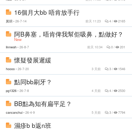
16個月大bb 唔肯放手行
莫玥
26-7-14
前天 11:23
4 /
2165
阿B鼻塞，唔肯俾我幫佢吸鼻，點做好？
New
linnwah
26-8-7
前天 10:34
0 /
201
懷疑發展遲緩
hoooo
26-7-20
3 天前
3 /
1546
點同bb刷牙？
pg1326
26-7-8
4 天前
4 /
2530
BB點為知有扁平足？
cancanchui
26-4-9
5 天前
3 /
7794
濕疹b b返n班