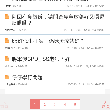
Dottt
26-5-8
26-7-19 12:25
11 /
7704
阿囡有鼻敏感，請問邊隻鼻敏藥好又唔易
瞌眼瞓？
angrycat
26-5-29
26-7-17 16:30
32 /
10530
bb好似生痱滋，係咪煲涼茶好？
乖乖豆豆
26-4-16
26-7-16 12:34
4 /
8125
將軍澳CPD_ SS老師唔好
alvinfong
26-2-27
26-7-15 16:15
2 /
10661
仔仔學行問題
ming168
26-6-16
26-7-13 16:13
3 /
4357
1
2
3
4
5
首頁
尾頁