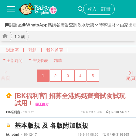
登入
註冊
｜
討論區
WhatsApp媽媽谷
廣告查詢
吹水玩樂
時事理財
由家出
1-3歲
討論區
群組
我的首頁
全部時間
最後發表
精華
›
›
1
2
3
4
5
首頁
尾頁
[BK福利官] 招募全港媽媽齊齊試食試玩
試用！
BK福利所
25-1-21
26-6-23 16:36
6 /
54997
基本版規 及 各版附加版規
bk_admin
10-12-17
18-9-14 08:30
0 /
3198965