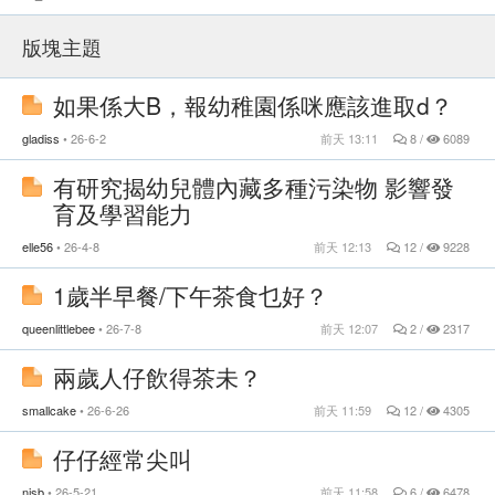
版塊主題
如果係大B，報幼稚園係咪應該進取d？
gladiss
26-6-2
前天 13:11
8 /
6089
有研究揭幼兒體內藏多種污染物 影響發
育及學習能力
elle56
26-4-8
前天 12:13
12 /
9228
1歲半早餐/下午茶食乜好？
queenlittlebee
26-7-8
前天 12:07
2 /
2317
兩歲人仔飲得茶未？
smallcake
26-6-26
前天 11:59
12 /
4305
仔仔經常尖叫
nisb
26-5-21
前天 11:58
6 /
6478