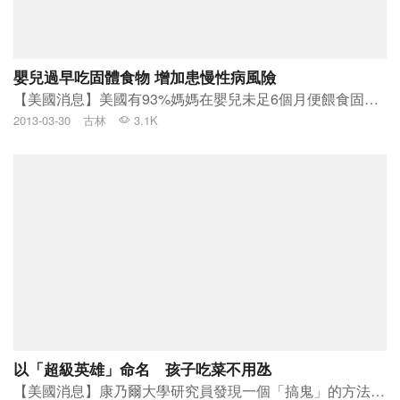
嬰兒過早吃固體食物 增加患慢性病風險
【美國消息】美國有93%媽媽在嬰兒未足6個月便餵食固體食物, 比建議年齡早。專家提醒嬰兒過早開始吃固體食物, 會增加未來過胖和患糖尿病的風險。<!--more-->
2013-03-30
古林
3.1K
以「超級英雄」命名 孩子吃菜不用氹
【美國消息】康乃爾大學研究員發現一個「搞鬼」的方法，幫父母吸引小朋友吃健康食物, 如蔬果類。就是向小朋友介紹食物時，改用古怪有趣的名字，例如把蘿蔔叫做「X光版蘿蔔」。<!--more-->