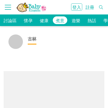
登入
註冊
討論區
懷孕
健康
煮意
遊樂
熱話
學
古林