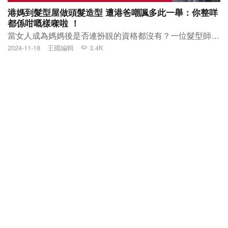
港媽到髮型屋做頭髮造型 遭港爸嘲諷多此一舉：你整咩
都係咁嘅樣㗎啦 ！
當女人成為媽媽後是否連扮靚的資格都沒有？一位髮型師日前在社文平台發帖分享關於女人當媽媽後的悲哀，她指遇到一位港媽帶著老公和兒子來弄頭髮造型，一開始港媽興奮又期待地在挑選造型，但當她想尋求老公的意見時，卻遭對方嫌棄說：「你整咩都係咁嘅樣架啦，帶住個仔，同朋友食餐飯洗乜搞咁多嘢呀？」，髮型師雖然沒有即場出聲，但心底裡替港媽不值及不忿為何港媽默默地接受批評，而不忠於自己的感受，概嘆女人是否當媽後就連扮靚的資格都沒有，「原來，帶住個仔，連老公嘅基本尊重都唔值得擁有」，帖文引起網民討論，很多人指媽媽們應該好好善待自己，不應該失去自我。
2024-11-18
王國編輯
3.4K