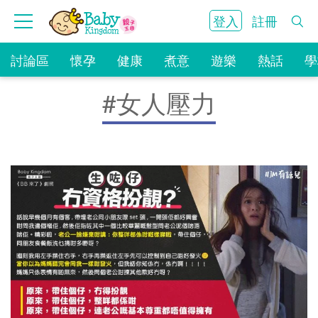
登入
註冊
討論區
懷孕
健康
煮意
遊樂
熱話
學
#女人壓力