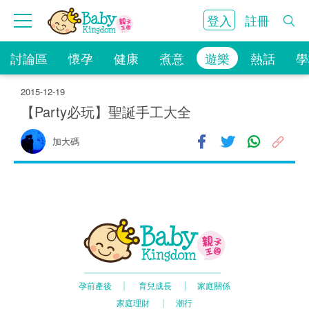
登入
註冊
討論區
懷孕
健康
煮意
遊樂
熱話
學
2015-12-19
【Party必玩】聖誕手工大全
7.6K
加大碼