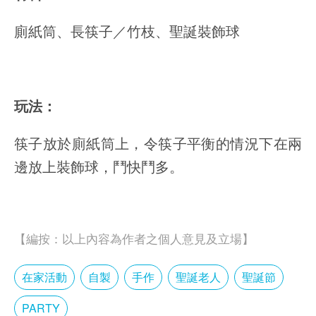
廁紙筒、長筷子／竹枝、聖誕裝飾球
玩法：
筷子放於廁紙筒上，令筷子平衡的情況下在兩
邊放上裝飾球，鬥快鬥多。
【編按：以上內容為作者之個人意見及立場】
在家活動
自製
手作
聖誕老人
聖誕節
PARTY