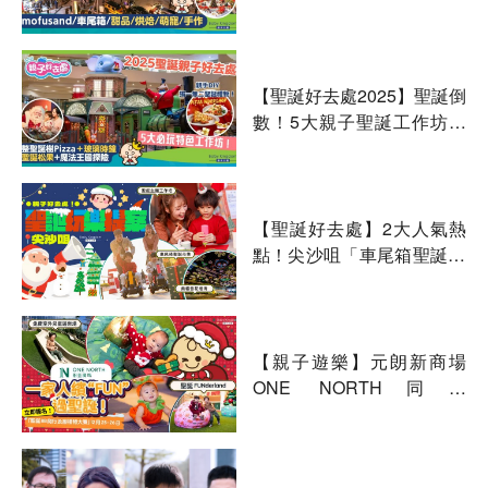
mofusand萌貓/車尾箱派對/
甜品烘焙
【聖誕好去處2025】聖誕倒
數！5大親子聖誕工作坊推
介！魔法探險/聖誕樹Pizza/
音樂劇
【聖誕好去處】2大人氣熱
點！尖沙咀「車尾箱聖誕市
集」設6米高聖誕樹＋文創
市集‌ 必去打卡熊貓雪花燈
海！
【親子遊樂】元朗新商場
ONE NORTH同你
繽“FUN”過聖誕！「聖誕BB
爬行及搬禮物大賽」現正接
受報名！