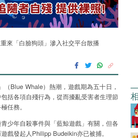
土重來「白臉狗頭」滲入社交平台散播
5.3K
（Blue Whale）熱潮，遊戲期為五十日，
中包括各項自殘行為，從而擾亂受害者生理節
終極任務。
種青少年自殺事件與「藍鯨遊戲」有關，但各
起人Philipp Budeikin亦已被捕。