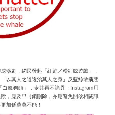
釀成慘劇，網民發起「紅鯨／粉紅鯨遊戲」，
，「以其人之道還治其人之身」反藍鯨散播悲
臉狗頭」，令其再不詭異；instagram用
追蹤，應及早封鎖刪除，亦應避免開啟相關訊
料更加係萬萬不能！