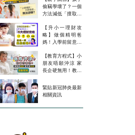
偷竊學壞了？一個
方法減低「擅取物
品」機會
【升小一理財攻
略】做個精明爸
媽！入學前留意鬼
祟消費
【教育方程式】小
朋友唔願沖涼 家
長企硬無用！教你
兩招解決
緊貼新冠肺炎最新
相關資訊