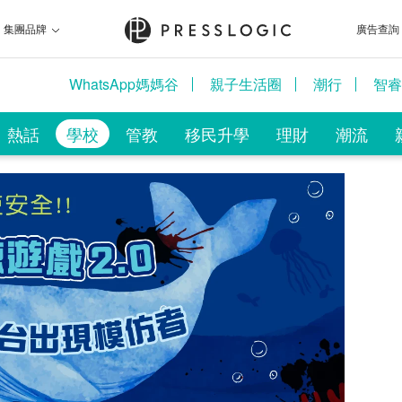
集團品牌
廣告查詢
WhatsApp媽媽谷
親子生活圈
潮行
智睿
熱話
學校
管教
移民升學
理財
潮流