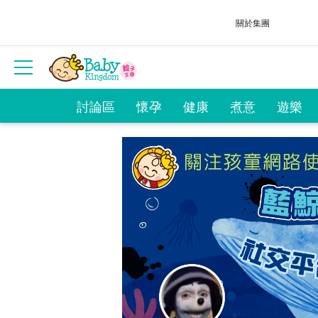
關於集團
討論區
懷孕
健康
煮意
遊樂