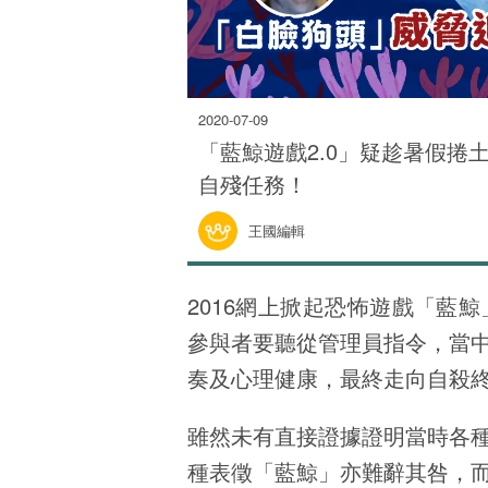
2020-07-09
「藍鯨遊戲2.0」疑趁暑假捲
自殘任務！
王國編輯
2016網上掀起恐怖遊戲「藍鯨」
參與者要聽從管理員指令，當
奏及心理健康，最終走向自殺
雖然未有直接證據證明當時各
種表徵「藍鯨」亦難辭其咎，而遊戲發