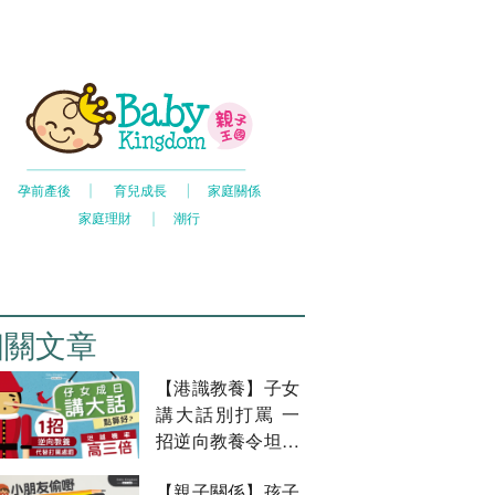
相關文章
【港識教養】子女
講大話別打罵 一
招逆向教養令坦誠
機率高三倍！
【親子關係】孩子