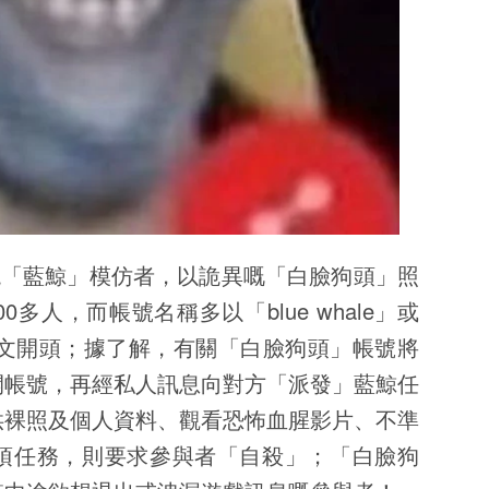
m疑出現「藍鯨」模仿者，以詭異嘅「白臉狗頭」照
多人，而帳號名稱多以「blue whale」或
ame」等英文開頭；據了解，有關「白臉狗頭」帳號將
開帳號，再經私人訊息向對方「派發」藍鯨任
供裸照及個人資料、觀看恐怖血腥影片、不準
項任務，則要求參與者「自殺」；「白臉狗