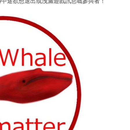
嚇中途欲想退出或洩漏遊戲訊息嘅參與者！