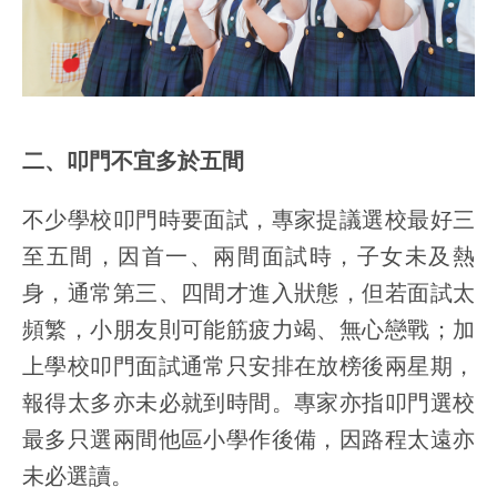
二、叩門不宜多於五間
不少學校叩門時要面試，專家提議選校最好三
至五間，因首一、兩間面試時，子女未及熱
身，通常第三、四間才進入狀態，但若面試太
頻繁，小朋友則可能筋疲力竭、無心戀戰；加
上學校叩門面試通常只安排在放榜後兩星期，
報得太多亦未必就到時間。專家亦指叩門選校
最多只選兩間他區小學作後備，因路程太遠亦
未必選讀。