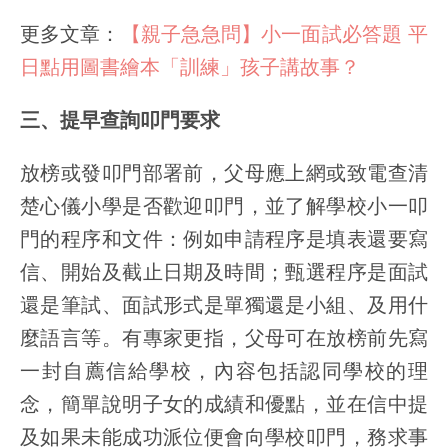
更多文章：
【親子急急問】小一面試必答題 平
日點用圖書繪本「訓練」孩子講故事？
三、提早查詢叩門要求
放榜或發叩門部署前，父母應上網或致電查清
楚心儀小學是否歡迎叩門，並了解學校小一叩
門的程序和文件：例如申請程序是填表還要寫
信、開始及截止日期及時間；甄選程序是面試
還是筆試、面試形式是單獨還是小組、及用什
麼語言等。有專家更指，父母可在放榜前先寫
一封自薦信給學校，內容包括認同學校的理
念，簡單說明子女的成績和優點，並在信中提
及如果未能成功派位便會向學校叩門，務求事