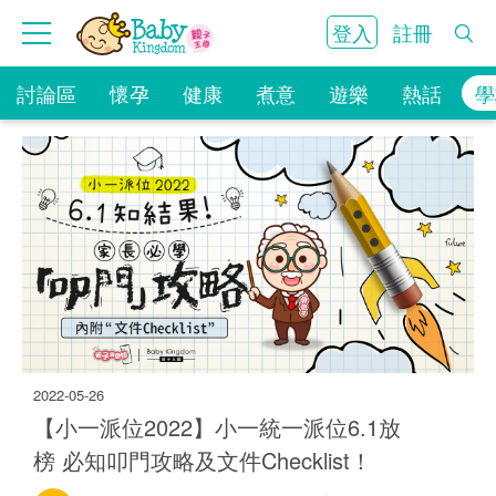
登入
註冊
討論區
懷孕
健康
煮意
遊樂
熱話
學
2022-05-26
【小一派位2022】小一統一派位6.1放
12.4K
榜 必知叩門攻略及文件Checklist！