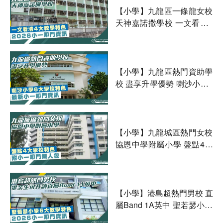
【小學】九龍區一條龍女校
天神嘉諾撒學校 一文看清4
大教學特色 2026小一叩門
資訊
【小學】九龍區熱門資助學
校 盡享升學優勢 喇沙小學6
大學校特色 最新叩門資訊
【小學】九龍城區熱門女校
協恩中學附屬小學 盤點4大
學校特色 附小一叩門懶人包
【小學】港島超熱門男校 直
屬Band 1A英中 聖若瑟小學
6大教學特色及2026叩門資