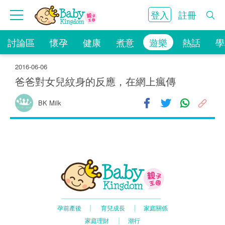
登入
註冊
討論區
懷孕
健康
煮意
遊樂
熱話
學
2016-06-06
爸爸對女兒紋身的反應，在網上瘋傳
9.8K
BK Milk