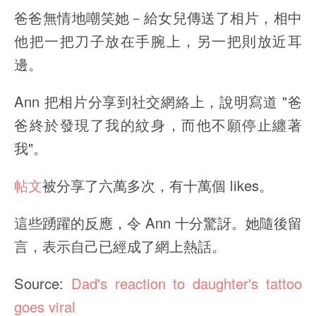
爸爸無情地嘲笑她－給女兒傳送了相片，相中
他把一把刀子放在手腕上，另一把則放近耳
邊。
Ann 把相片分享到社交網絡上，說明寫道 "爸
爸終於發現了我的紋身，而他不願停止纏著
我"。
帖文
被分享了六萬多次，有十萬個 likes。
這些踴躍的反應，令 Ann 十分驚訝。她隨後留
言，表示自己已經成了網上熱話。
Source:
Dad's reaction to daughter's tattoo
goes viral