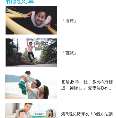
「選擇」
「嘗試」
爸爸必睇！社工教你3招變
成「神隊友」 愛妻湊B冇難
度！
湊B最忌豬隊友！3個方法訓