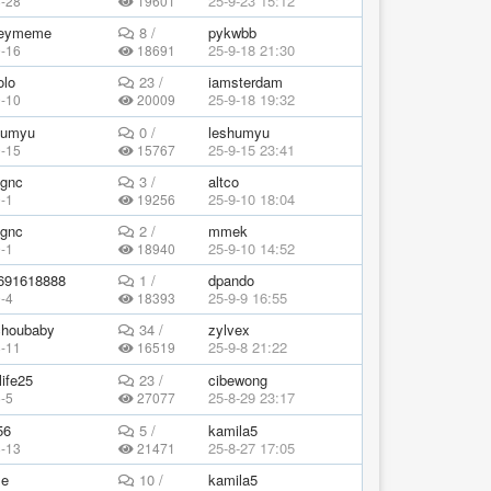
25-9-23 15:12
8-28
19601
eymeme
8 /
pykwbb
25-9-18 21:30
9-16
18691
olo
23 /
iamsterdam
25-9-18 19:32
9-10
20009
humyu
0 /
leshumyu
25-9-15 23:41
9-15
15767
ngnc
3 /
altco
25-9-10 18:04
-1
19256
ngnc
2 /
mmek
25-9-10 14:52
-1
18940
691618888
1 /
dpando
25-9-9 16:55
-4
18393
houbaby
34 /
zylvex
25-9-8 21:22
8-11
16519
ife25
23 /
cibewong
25-8-29 23:17
-5
27077
56
5 /
kamila5
25-8-27 17:05
8-13
21471
se
10 /
kamila5