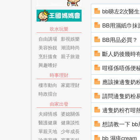
bb睇左2次醫
BB用濕紙巾抹
吹水玩樂
自由講場
影視娛樂
BB用品必買？
美容扮靚
潮流時尚
斷人奶後幾時
烹飪搵食
親子旅遊
興趣嗜好
咁樣係唔係便
時事理財
應該揀邊隻奶
樓市動向
家庭理財
時政擂台
請問邊隻奶粉
由家出發
邊隻奶粉冇咁
夫婦情感
婆媳關係
醫護健康
健康談性
想請教一下 b
單親天地
少年成長
bb 濕疹cream
論盡家傭
家事百科