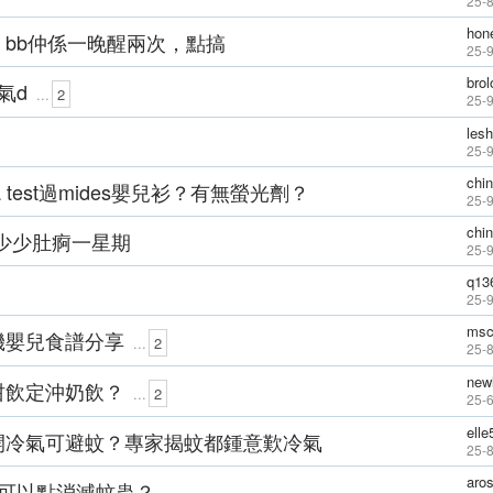
25-
hon
bb仲係一晚醒兩次，點搞
25-
brol
氣d
...
2
25-
les
25-
chi
 test過mides嬰兒衫？有無螢光劑？
25-9
chi
少少肚痾一星期
25-9
q13
25-9
msc
機嬰兒食譜分享
...
2
25-
newl
咁飲定沖奶飲？
...
2
25-6
elle
開冷氣可避蚊？專家揭蚊都鍾意歎冷氣
25-
aro
，可以點消滅蚊蟲？