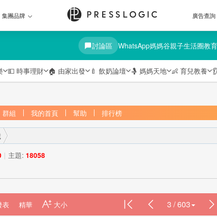
集團品牌
廣告查詢
討論區
WhatsApp媽媽谷
親子生活圈
教
樂
💵
時事理財
🏠
由家出發
🍼
飲奶論壇
🤱
媽媽天地
👶
育兒教養

群組
我的首頁
幫助
排行榜
歲
0
|
主題:
18058
›
3 / 603
發表
精華