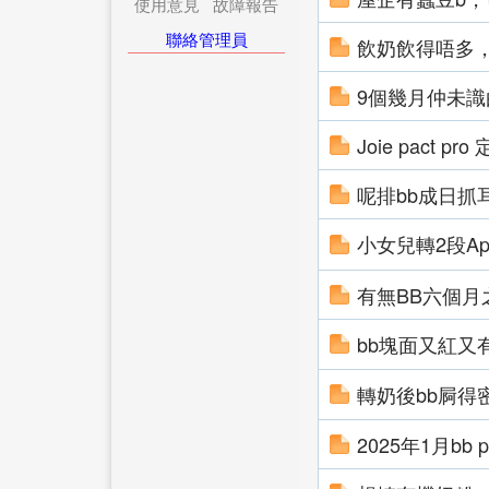
使用意見
故障報告
聯絡管理員
飲奶飲得唔多
9個幾月仲未識
Joie pact pro
呢排bb成日抓
小女兒轉2段Ap
有無BB六個月
bb塊面又紅又
轉奶後bb屙得
2025年1月bb pla