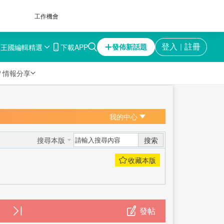
工作機會
育王國
編輯精選
下載APP
登入
註冊
發佈新話題
｜

情報分享
我的中心
搜索
搜尋本版
發帖