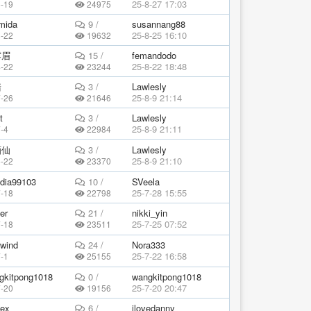
25-8-27 17:03
6-19
24975
amida
9 /
susannang88
25-8-25 16:10
8-22
19632
露眉
15 /
femandodo
25-8-22 18:48
4-22
23244
豬
3 /
Lawlesly
25-8-9 21:14
7-26
21646
t
3 /
Lawlesly
25-8-9 21:11
-4
22984
酒仙
3 /
Lawlesly
25-8-9 21:10
6-22
23370
udia99103
10 /
SVeela
25-7-28 15:55
7-18
22798
fer
21 /
nikki_yin
25-7-25 07:52
7-18
23511
dwind
24 /
Nora333
25-7-22 16:58
-1
25155
gkitpong1018
0 /
wangkitpong1018
25-7-20 20:47
7-20
19156
vex
6 /
ilovedanny