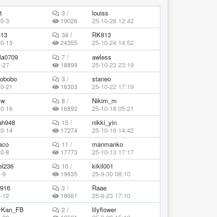
t
3 /
louiss
25-10-28 12:42
10-3
19026
13
34 /
RK813
25-10-24 14:52
10-13
24355
lla0709
7 /
awless
25-10-23 23:19
9-27
18899
bobobo
3 /
staneo
25-10-22 17:19
10-21
16303
sw
8 /
Nikim_m
25-10-18 05:21
10-16
16892
ah948
15 /
nikki_yin
25-10-16 14:42
10-14
17274
aco
11 /
manmanko
25-10-13 17:17
10-8
17773
el236
10 /
kikil001
25-9-30 08:10
-9
19635
g916
3 /
Raae
25-9-23 17:10
9-12
18661
yKan_FB
2 /
lilyflower