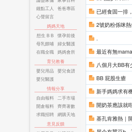
鐘點工人
爸爸專區
已經食固一排，
心聲留言
2號奶粉係咪熱
媽媽天地
想生 B B
懷孕前後
.
母乳餵哺
婦女醫護
最近有無mama
在職全職
媽媽會所
育兒教養
八個月大BB有
嬰兒用品
嬰兒食譜
BB 屁股生瘡
嬰兒醫護
情報分享
新手媽媽求有
自由報料
二手市場
開奶茶應該就
開倉報料
齊齊著數
求職招聘
網購天地
基孔肯雅熱｜
意見反饋
屋企有蠶豆b