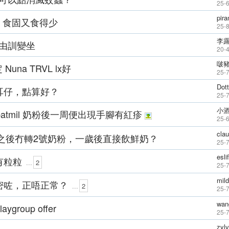
25-
pir
，食固又食得少
25-
李
由訓變坐
20-
啵
 定 Nuna TRVL lx好
25-
Dott
耳仔，點算好？
25-7
小
atmil 奶粉後一周便出現手腳有紅疹
25-
cla
之後冇轉2號奶粉，一歲後直接飲鮮奶？
25-
esli
有粒粒
...
2
25-
mil
密咗，正唔正常？
...
2
25-7
wan
ygroup offer
25-
zyl