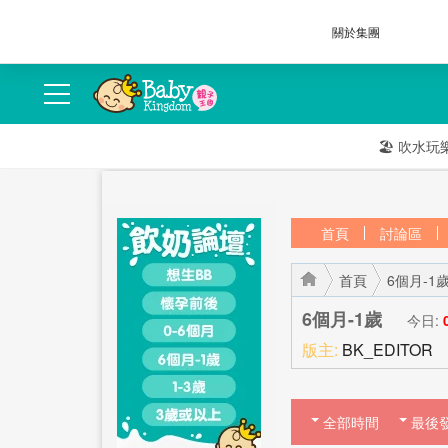
關於集團
🏖️
吹水玩
首頁
討論區
首頁
6個月-1
6個月-1歲
今日:
版主:
BK_EDITOR
›
›
全部時間
最後