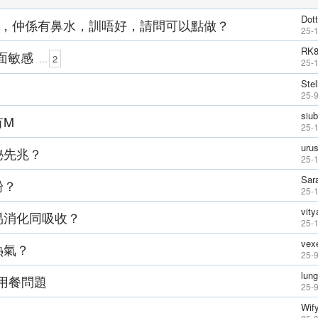
Dott
生，仲係有鼻水，訓唔好，請問可以點做？
25-
RK8
面敏感
...
2
25-
Ste
25-
siu
有M
25-
uru
秘先兆？
25-
Sar
粉？
25-
vity
易消化同吸收？
25-
vex
熱氣？
25-9
lun
b用餐問題
25-
Wif