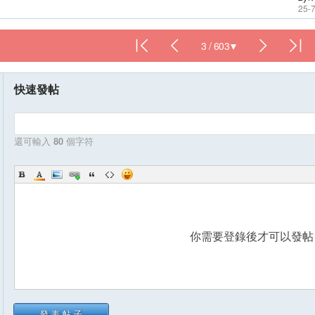
25-
3 / 603
快速發帖
還可輸入
80
個字符
你需要登錄後才可以發
發表帖子