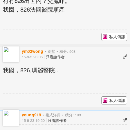
有冇826出世的？交流吓。
我囡，826法國醫院順產
私人傳訊
ym02wong
別墅
積分: 503
#
2
15-9-5 23:06
只看該作者
我囡，826,瑪麗醫院..
私人傳訊
yeung919
複式洋房
積分: 193
#
3
15-9-23 19:20
只看該作者