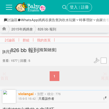
登入
註冊
｜
討論區
WhatsApp媽媽谷
廣告查詢
吹水玩樂
時事理財
由家出
2015年媽媽會
826 bb 報到
討論區
群組
我的首頁
826 bb 報到
[複製鏈接]
[8月]
›
›
查看: 1577
|
回覆: 5
1
首頁
尾頁
violangai
別墅
積分: 776
#
1
15-9-5 16:42
只看該作者