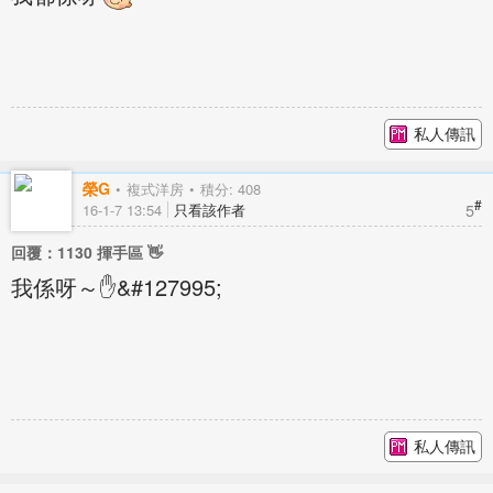
私人傳訊
榮G
複式洋房
積分: 408
#
5
16-1-7 13:54
只看該作者
回覆：1130 揮手區 👋
我係呀～✋&#127995;
私人傳訊