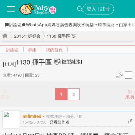
登入
註冊
｜
討論區
WhatsApp媽媽谷
廣告查詢
吹水玩樂
時事理財
由家出
2015年媽媽會
1130 揮手區 👋
討論區
群組
我的首頁
1130 揮手區 👋
[複製鏈接]
[11月]
›
›
查看: 4493
|
回覆: 23
1
2
首頁
尾頁
mtlimited
複式洋房
積分: 481
#
1
15-12-5 07:30
只看該作者