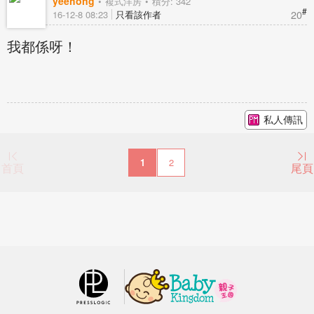
yeehong
複式洋房
積分: 342
#
20
16-12-8 08:23
只看該作者
我都係呀！
私人傳訊
1
2
首頁
尾頁