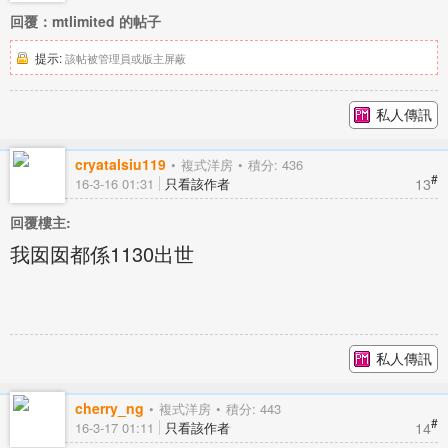
回覆：mtlimited 的帖子
提示:
該帖被管理員或版主屏蔽
私人傳訊
cryatalsiu119
複式洋房
積分: 436
#
13
16-3-16 01:31
只看該作者
回覆樓主:
我囡囡都係1130出世
私人傳訊
cherry_ng
複式洋房
積分: 443
#
14
16-3-17 01:11
只看該作者