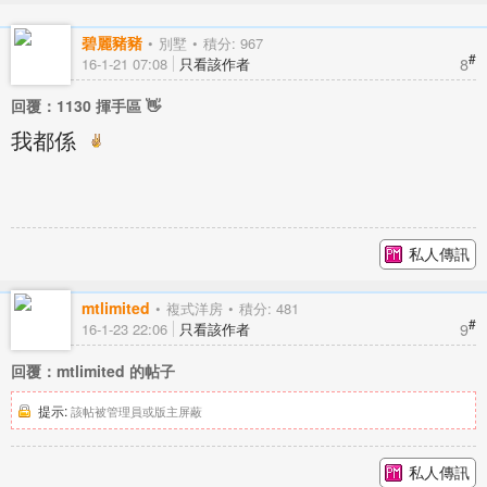
碧麗豬豬
別墅
積分: 967
#
8
16-1-21 07:08
只看該作者
回覆：1130 揮手區 👋
我都係
私人傳訊
mtlimited
複式洋房
積分: 481
#
9
16-1-23 22:06
只看該作者
回覆：mtlimited 的帖子
提示:
該帖被管理員或版主屏蔽
私人傳訊