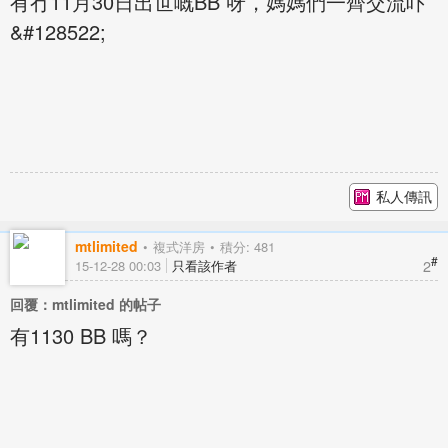
有冇11月30日出世嘅BB 呀，媽媽們一齊交流吓
&#128522;
私人傳訊
mtlimited
複式洋房
積分: 481
#
2
15-12-28 00:03
只看該作者
回覆：mtlimited 的帖子
有1130 BB 嗎？