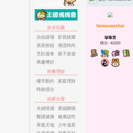
fatmousechai
吹水玩樂
自由講場
影視娛樂
珍珠宮
積分: 42220
美容扮靚
潮流時尚
烹飪搵食
親子旅遊
興趣嗜好
時事理財
樓市動向
家庭理財
時政擂台
由家出發
夫婦情感
婆媳關係
醫護健康
健康談性
單親天地
少年成長
論盡家傭
家事百科