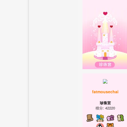
fatmousechai
珍珠宮
積分: 42220