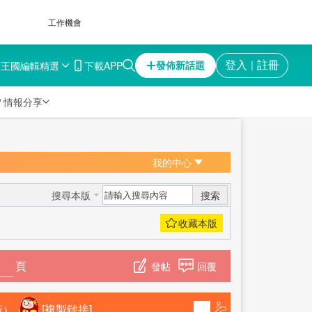
工作機會
育王國
編輯精選
下載APP
登入
註冊
發佈新話題
｜

情報分享
我的中心
搜索
搜尋本版
頁
發帖
回覆
新）
[複製鏈接]