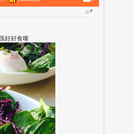
#
21
 真係好好食㗎