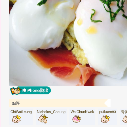
點評
ChiWaiLeung
Nicholas_Cheung
WaiChunKwok
puikuen83
青