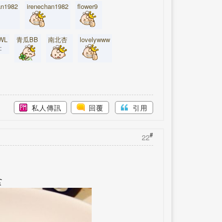
an1982
irenechan1982
flower9
WL
青瓜BB
南北杏
lovelywww
t:
私人傳訊
回覆
引用
#
22
食