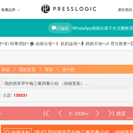
集團品牌
廣告查詢
討論區
WhatsApp媽媽谷
親子生活圈
教
樂
💵
時事理財
🏠
由家出發
🍼
飲奶論壇
🤱
媽媽天地
👶
育兒教養

群組
我的首頁
幫助
排行榜
我的簡單早午晚三餐西餐介紹 （持續更新） ...
|
主題:
139331
2 / 2335
跳至
›
[菜式]
我的簡單早午晚三餐西餐介紹 （持續更