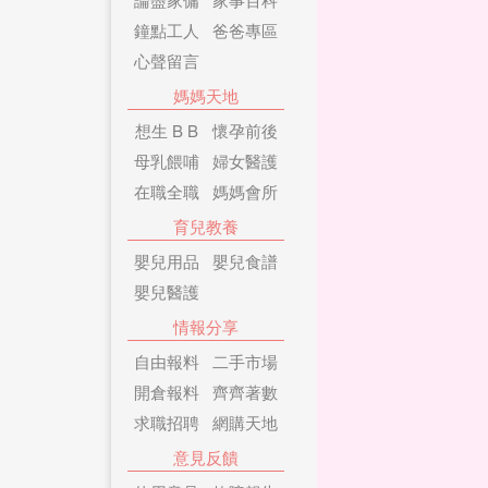
鐘點工人
爸爸專區
心聲留言
媽媽天地
想生 B B
懷孕前後
母乳餵哺
婦女醫護
在職全職
媽媽會所
育兒教養
嬰兒用品
嬰兒食譜
嬰兒醫護
情報分享
自由報料
二手市場
開倉報料
齊齊著數
求職招聘
網購天地
意見反饋