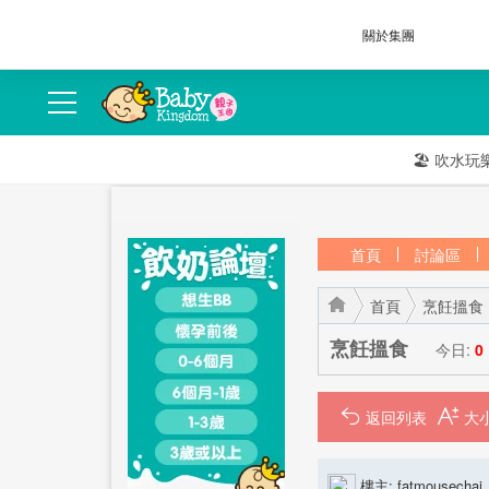
關於集團
🏖️
吹水玩
首頁
討論區
首頁
烹飪搵食
烹飪搵食
今日:
0
返回列表
›
›
樓主:
fatmousechai