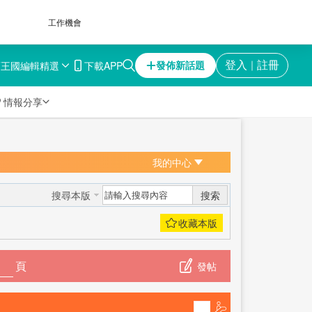
工作機會
育王國
編輯精選
下載APP
登入
註冊
發佈新話題
｜

情報分享
我的中心
搜索
搜尋本版
頁
發帖