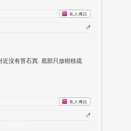
私人傳訊
#
5
附近沒有苔石買. 底部只放樹枝疏
私人傳訊
#
6