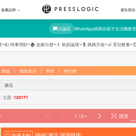
集團品牌
廣告查詢
討論區
WhatsApp媽媽谷
親子生活圈
教
樂
💵
時事理財
🏠
由家出發
🍼
飲奶論壇
🤱
媽媽天地
👶
育兒教養

群組
我的首頁
幫助
排行榜
蘭花
|
主題:
125171
1 / 2
跳至
›
[種植]
蘭花
[複製鏈接]