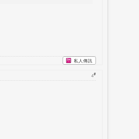
私人傳訊
#
4