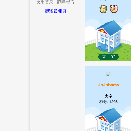
使用意見
故障報告
聯絡管理員
JoJobama
大宅
積分: 1268