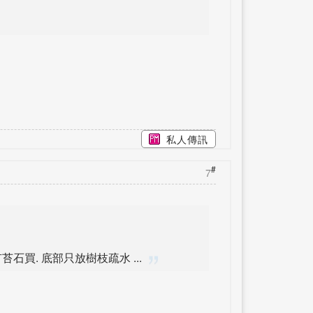
私人傳訊
#
7
石買. 底部只放樹枝疏水 ...