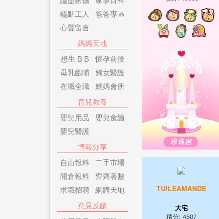
鐘點工人
爸爸專區
心聲留言
媽媽天地
想生 B B
懷孕前後
母乳餵哺
婦女醫護
在職全職
媽媽會所
育兒教養
嬰兒用品
嬰兒食譜
嬰兒醫護
情報分享
自由報料
二手市場
開倉報料
齊齊著數
TUILEAMANDE
求職招聘
網購天地
意見反饋
大宅
積分: 4507