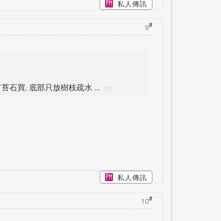
私人傳訊
#
9
石買. 底部只放樹枝疏水 ...
私人傳訊
#
10