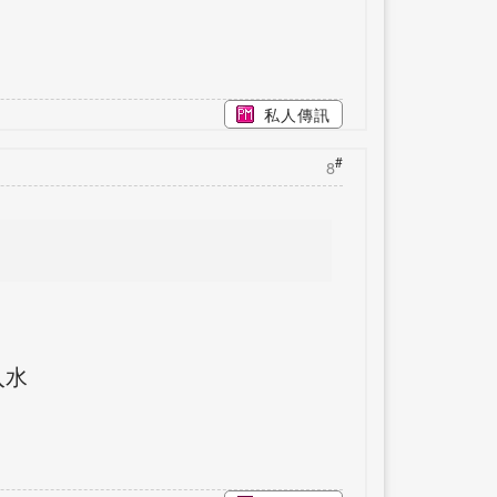
私人傳訊
#
8
入水