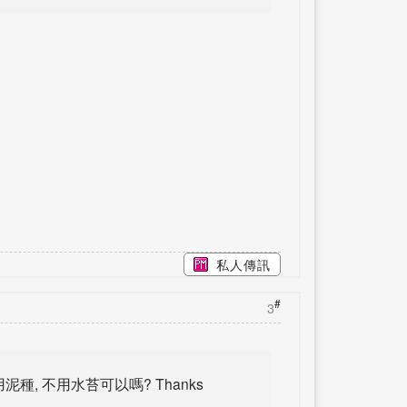
私人傳訊
#
3
泥種, 不用水苔可以嗎? Thanks