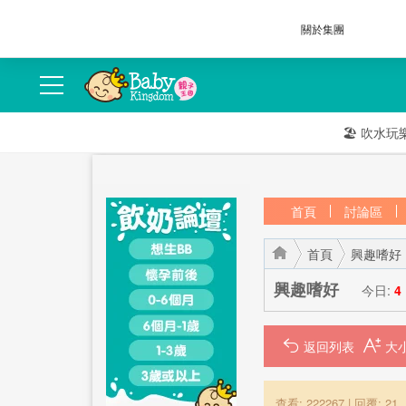
關於集團
🏖️
吹水玩
首頁
討論區
首頁
興趣嗜好
興趣嗜好
今日:
4
返回列表
›
›
查看: 222267
|
回覆: 21