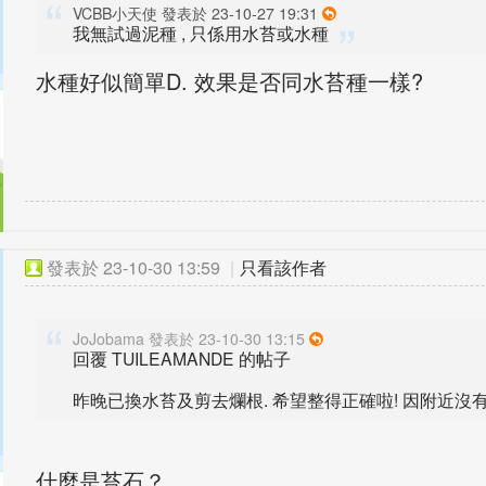
VCBB小天使 發表於 23-10-27 19:31
我無試過泥種 , 只係用水苔或水種
水種好似簡單D. 效果是否同水苔種一樣?
發表於
23-10-30 13:59
|
只看該作者
JoJobama 發表於 23-10-30 13:15
回覆 TUILEAMANDE 的帖子
昨晚已換水苔及剪去爛根. 希望整得正確啦! 因附近沒有苔
什麼是苔石？