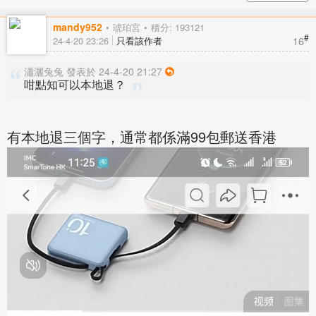
mandy952
琥珀宮
積分: 193121
#
16
24-4-20 23:26
只看該作者
瀟灑兔兔 發表於 24-4-20 21:27
咁點知可以本地退？
有本地退三個字，通常都係滿99包郵送香港