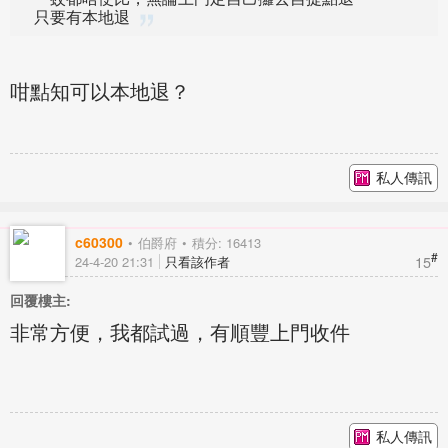
只要有本地退
咁點知可以本地退？
私人傳訊
c60300
伯爵府
積分: 16413
#
15
24-4-20 21:31
只看該作者
回覆樓主:
非常方便，我都試過，有順豐上門收件
私人傳訊