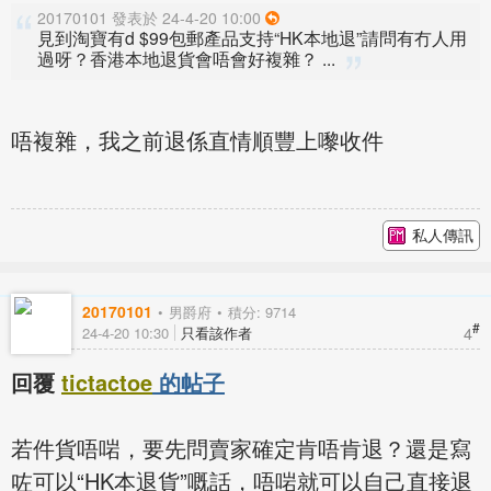
20170101 發表於 24-4-20 10:00
見到淘寶有d $99包郵產品支持“HK本地退”請問有冇人用
過呀？香港本地退貨會唔會好複雜？ ...
唔複雜，我之前退係直情順豐上嚟收件
私人傳訊
20170101
男爵府
積分: 9714
#
4
24-4-20 10:30
只看該作者
回覆
tictactoe
的帖子
若件貨唔啱，要先問賣家確定肯唔肯退？還是寫
咗可以“HK本退貨”嘅話，唔啱就可以自己直接退