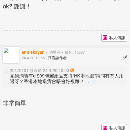
ok? 謝謝！
私人傳訊
anniekayan
伯爵府
積分: 15537
#
5
24-4-20 10:55
只看該作者
20170101 發表於 24-4-20 10:00
見到淘寶有d $99包郵產品支持“HK本地退”請問有冇人用
過呀？香港本地退貨會唔會好複雜？ ...
非常簡單
私人傳訊