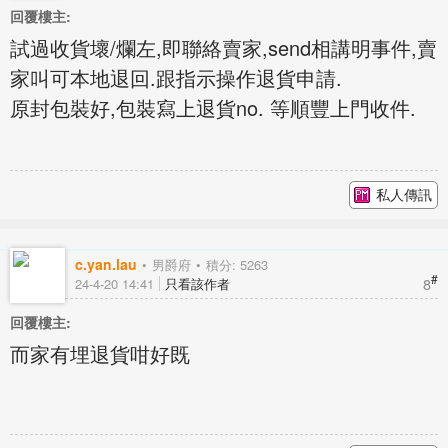
回覆樓主:
試過收貨壞/爛左,即聯絡賣家,send相講明事件,賣
家叫可本地退回.跟指示操作退貨申請.
原封包裝好,包裝寫上退貨no. 等順豐上門收件.
私人傳訊
c.yan.lau
男爵府
積分: 5263
#
8
24-4-20 14:41
只看該作者
回覆樓主:
而家有埋退貨咁好既