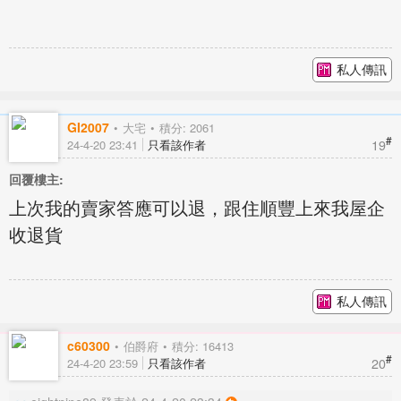
私人傳訊
GI2007
大宅
積分: 2061
#
19
24-4-20 23:41
只看該作者
回覆樓主:
上次我的賣家答應可以退，跟住順豐上來我屋企
收退貨
私人傳訊
c60300
伯爵府
積分: 16413
#
20
24-4-20 23:59
只看該作者