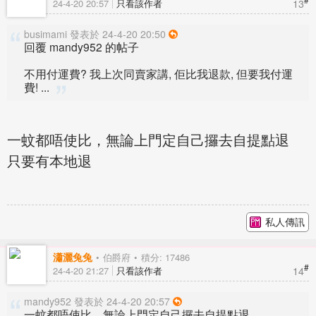
13
24-4-20 20:57
只看該作者
busimami 發表於 24-4-20 20:50
回覆 mandy952 的帖子
不用付運費? 我上次同賣家講, 佢比我退款, 但要我付運
費! ...
一蚊都唔使比，無論上門定自己攞去自提點退
只要有本地退
私人傳訊
瀟灑兔兔
伯爵府
積分: 17486
#
14
24-4-20 21:27
只看該作者
mandy952 發表於 24-4-20 20:57
一蚊都唔使比，無論上門定自己攞去自提點退