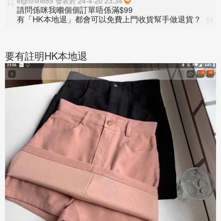
eightnine89 發表於 24-4-20 23:34
請問係咪我嗰個個訂單唔係滿$99
有「HK本地退」都會可以免費上門收貨幫手做退貨？
要有註明HK本地退