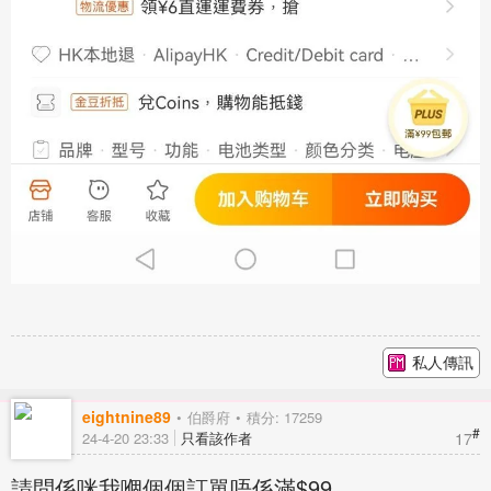
私人傳訊
eightnine89
伯爵府
積分: 17259
#
17
24-4-20 23:33
只看該作者
請問係咪我嗰個個訂單唔係滿$99