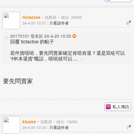
tictactoe
侯爵府
積分: 20005
#
6
24-4-20 10:57
只看該作者
20170101 發表於 24-4-20 10:30
回覆 tictactoe 的帖子
若件貨唔啱，要先問賣家確定肯唔肯退？還是寫咗可以
“HK本退貨”嘅話，唔啱就可以 ...
要先問賣家
私人傳訊
kiuzoe
伯爵府
積分: 16290
#
7
24-4-20 13:34
只看該作者