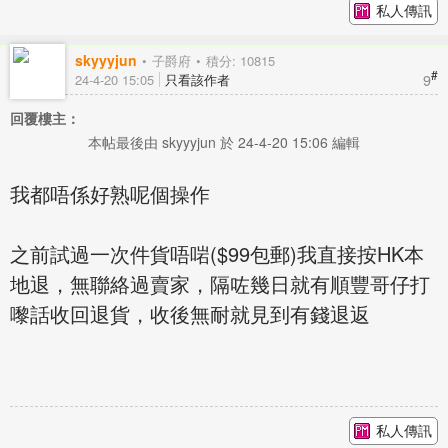
私人傳訊
skyyyjun
子爵府
積分: 10815
#
9
24-4-20 15:05
只看該作者
回覆樓主：
本帖最後由 skyyyjun 於 24-4-20 15:06 編輯
我都唔係好熟呢個操作
之前試過一次件貨唔啱($99包郵)我直接按HK本
地退，無聯絡過賣家，隔咗幾日就有順豐哥仔打
嚟話收回退貨，收後無耐就見到有錢退返
私人傳訊