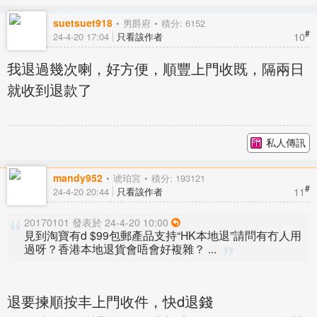
suetsuet918
男爵府
積分: 6152
#
10
24-4-20 17:04
只看該作者
我退過幾次喇，好方便，順豐上門收既，隔兩日
就收到退款了
私人傳訊
mandy952
琥珀宮
積分: 193121
#
11
24-4-20 20:44
只看該作者
20170101 發表於 24-4-20 10:00
見到淘寶有d $99包郵產品支持“HK本地退”請問有冇人用
過呀？香港本地退貨會唔會好複雜？ ...
退要揀順按丰上門收件，快d退錢