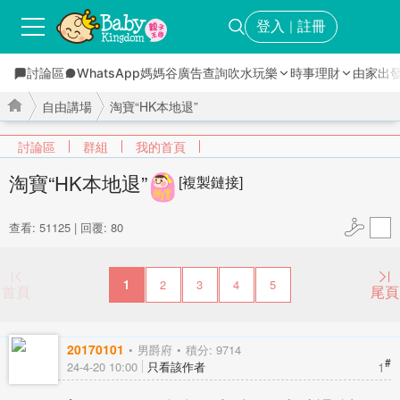
登入
註冊
｜
討論區
WhatsApp媽媽谷
廣告查詢
吹水玩樂
時事理財
由家出
自由講場
淘寶“HK本地退”
討論區
群組
我的首頁
淘寶“HK本地退”
[複製鏈接]
›
›
查看: 51125
|
回覆: 80
1
2
3
4
5
首頁
尾頁
20170101
男爵府
積分: 9714
#
1
24-4-20 10:00
只看該作者