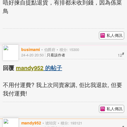
唔好揀自提點退貨，有排都未收到錢，因為係菜
鳥
私人傳訊
busimami
伯爵府
積分: 15300
#
12
24-4-20 20:50
只看該作者
回覆
mandy952
的帖子
不用付運費? 我上次同賣家講, 佢比我退款, 但要
我付運費!
私人傳訊
mandy952
琥珀宮
積分: 193121
#