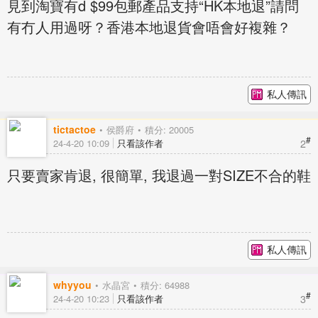
見到淘寶有d $99包郵產品支持“HK本地退”請問
有冇人用過呀？香港本地退貨會唔會好複雜？
私人傳訊
tictactoe
侯爵府
積分: 20005
#
2
24-4-20 10:09
只看該作者
只要賣家肯退, 很簡單, 我退過一對SIZE不合的鞋
私人傳訊
whyyou
水晶宮
積分: 64988
#
3
24-4-20 10:23
只看該作者